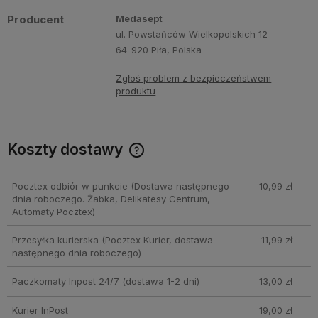
Producent
Medasept
ul. Powstańców Wielkopolskich 12
64-920 Piła, Polska
Zgłoś problem z bezpieczeństwem
produktu
Koszty dostawy
Cena nie zawiera ewentualnych kosztów płatności
Pocztex odbiór w punkcie
(Dostawa następnego
10,99 zł
dnia roboczego. Żabka, Delikatesy Centrum,
Automaty Pocztex)
Przesyłka kurierska
(Pocztex Kurier, dostawa
11,99 zł
następnego dnia roboczego)
Paczkomaty Inpost 24/7
(dostawa 1-2 dni)
13,00 zł
Kurier InPost
19,00 zł