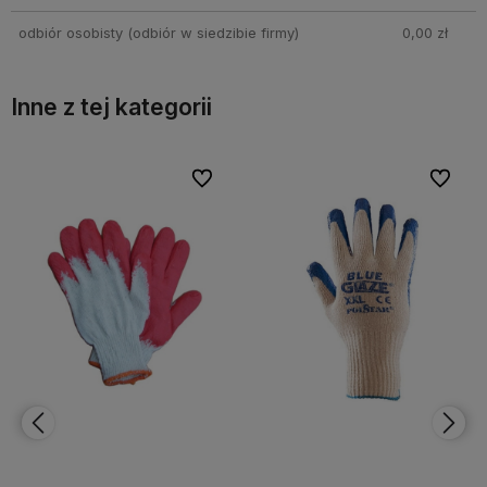
odbiór osobisty
(odbiór w siedzibie firmy)
0,00 zł
Inne z tej kategorii
bionych
bionych
Do ulubionych
Do ulubionych
Do ulubi
Do ulubi