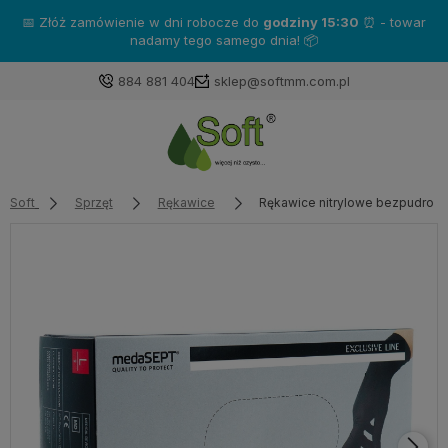
Zakup produkty marki
Katrin
- a otrzymasz gratisy!❤️
884 881 404
sklep@softmm.com.pl
Soft
Sprzęt
Rękawice
Rękawice nitrylowe bezpudrowe