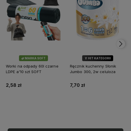
🌿 MARKA SOFT
🏅 HIT KATEGORII
💎 WYBÓR KLIENTÓW
Worki na odpady 60l czarne
Ręcznik kuchenny Słonik
LDPE a'10 szt SOFT
Jumbo 300, 2w celuloza
2,58 zł
7,70 zł
Do koszyka
Do koszyka