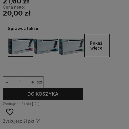
21,60 zł
Cena netto:
20,00 zł
Sprawdź także:
Pokaż 
więcej
-
+
szt.
DO KOSZYKA
Zyskujesz
21
pkt [
?
]
Zyskujesz
21
pkt [
?
]