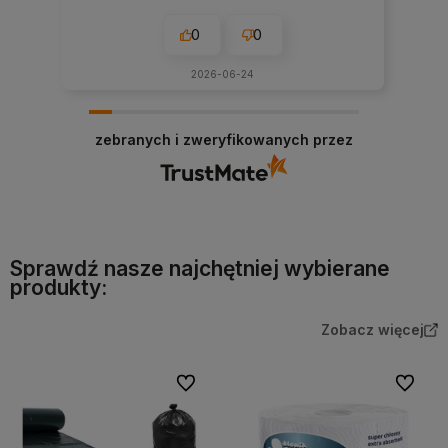
0
0
2026-06-24
zebranych i zweryfikowanych przez
Sprawdź nasze najchętniej wybierane
produkty:
Zobacz więcej
Do ulubionych
Do ulubi