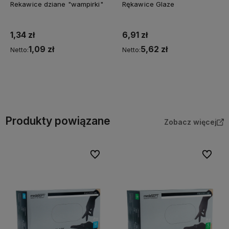
Rekawice dziane "wampirki"
Rękawice Glaze
1,34 zł
6,91 zł
1,09 zł
5,62 zł
Netto:
Netto:
Do koszyka
Do koszyka
Produkty powiązane
Zobacz więcej
Do ulubionych
Do ulubi