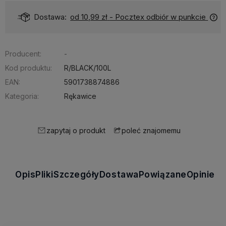
Dostawa:
od 10,99 zł
- Pocztex odbiór w punkcie
Producent:
-
Kod produktu:
R/BLACK/100L
EAN:
5901738874886
Kategoria:
Rękawice
zapytaj o produkt
poleć znajomemu
Opis
Pliki
Szczegóły
Dostawa
Powiązane
Opinie