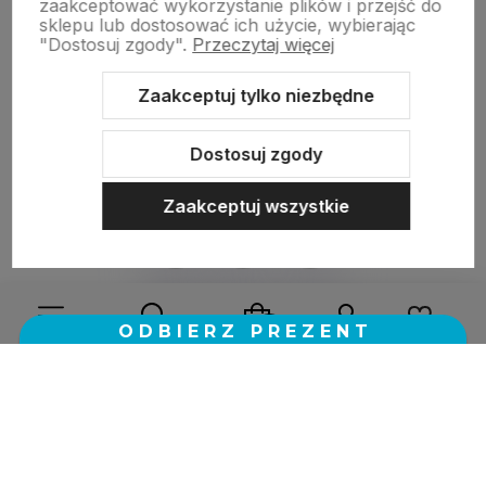
w tym miesiącu
zaakceptować wykorzystanie plików i przejść do
sklepu lub dostosować ich użycie, wybierając
"Dostosuj zgody".
Przeczytaj więcej
zebranych i zweryfikowanych przez
Zaakceptuj tylko niezbędne
Dostosuj zgody
Zaakceptuj wszystkie
Sklep internetowy Shoper.pl
Szablon Shoper Modern 3.0™
od
GrowCommerce
Wybierz coś dla siebie z naszej aktualnej oferty lub zaloguj
się, aby przywrócić dodane produkty do listy z poprzedniej
sesji.