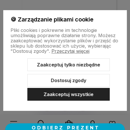
Szybka realizacja zamówienia.
🍪 Zarządzanie plikami cookie
Pliki cookies i pokrewne im technologie
umożliwiają poprawne działanie strony. Możesz
w tym miesiącu
zaakceptować wykorzystanie plików i przejść do
sklepu lub dostosować ich użycie, wybierając
"Dostosuj zgody".
Przeczytaj więcej
zebranych i zweryfikowanych przez
Zaakceptuj tylko niezbędne
Dostosuj zgody
Zaakceptuj wszystkie
Sklep internetowy Shoper.pl
Szablon Shoper Modern 3.0™
od
GrowCommerce