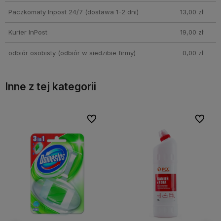
Paczkomaty Inpost 24/7
(dostawa 1-2 dni)
13,00 zł
Kurier InPost
19,00 zł
odbiór osobisty
(odbiór w siedzibie firmy)
0,00 zł
Inne z tej kategorii
bionych
bionych
Do ulubionych
Do ulubionych
Do ulubi
Do ulubi