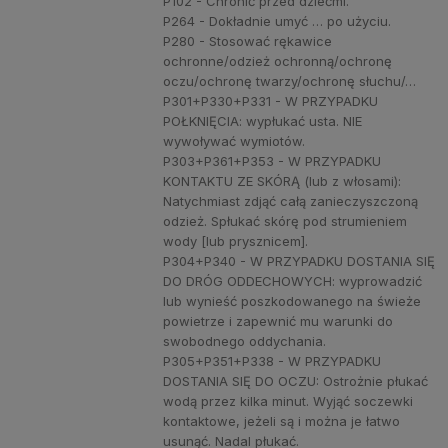
P102 - Chronić przed dziećmi.
P264 - Dokładnie umyć … po użyciu.
P280 - Stosować rękawice
ochronne/odzież ochronną/ochronę
oczu/ochronę twarzy/ochronę słuchu/…
P301+P330+P331 - W PRZYPADKU
POŁKNIĘCIA: wypłukać usta. NIE
wywoływać wymiotów.
P303+P361+P353 - W PRZYPADKU
KONTAKTU ZE SKÓRĄ (lub z włosami):
Natychmiast zdjąć całą zanieczyszczoną
odzież. Spłukać skórę pod strumieniem
wody [lub prysznicem].
P304+P340 - W PRZYPADKU DOSTANIA SIĘ
DO DRÓG ODDECHOWYCH: wyprowadzić
lub wynieść poszkodowanego na świeże
powietrze i zapewnić mu warunki do
swobodnego oddychania.
P305+P351+P338 - W PRZYPADKU
DOSTANIA SIĘ DO OCZU: Ostrożnie płukać
wodą przez kilka minut. Wyjąć soczewki
kontaktowe, jeżeli są i można je łatwo
usunąć. Nadal płukać.