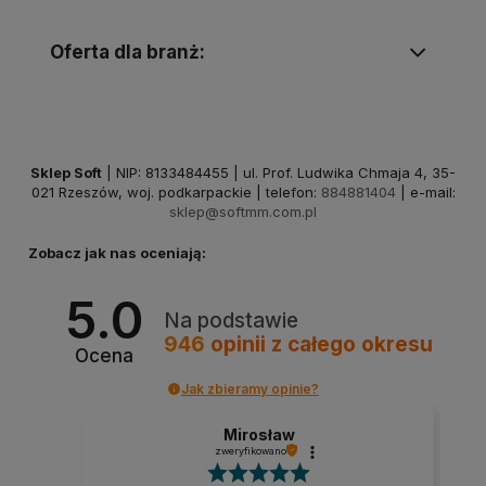
Oferta dla branż:
Sklep Soft
| NIP: 8133484455 | ul. Prof. Ludwika Chmaja 4, 35-
021 Rzeszów, woj. podkarpackie | telefon:
884881404
| e-mail:
sklep@softmm.com.pl
Zobacz jak nas oceniają:
5.0
Na podstawie
946
opinii
z całego okresu
Ocena
Jak zbieramy opinie?
Mirosław
zweryfikowano