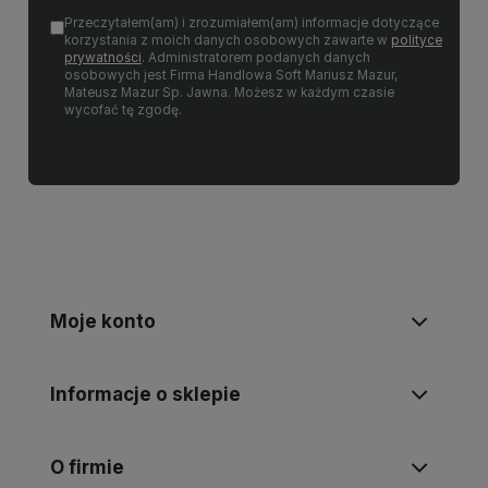
Przeczytałem(am) i zrozumiałem(am) informacje dotyczące
korzystania z moich danych osobowych zawarte w
polityce
prywatności
. Administratorem podanych danych
osobowych jest Firma Handlowa Soft Mariusz Mazur,
Mateusz Mazur Sp. Jawna. Możesz w każdym czasie
wycofać tę zgodę.
Moje konto
Informacje o sklepie
O firmie