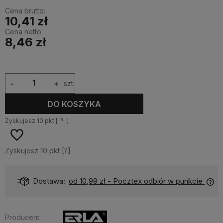
Cena brutto:
10,41 zł
Cena netto:
8,46 zł
-
+
szt.
DO KOSZYKA
Zyskujesz
10
pkt [
?
]
Zyskujesz
10
pkt [
?
]
Dostawa:
od 10,99 zł
- Pocztex odbiór w punkcie
Producent: