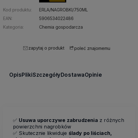
Kod produktu:
ERLA/NAGROBKI/750ML
EAN:
5906534022486
Kategoria:
Chemia gospodarcza
zapytaj o produkt
poleć znajomemu
Opis
Pliki
Szczegóły
Dostawa
Opinie
✅
Usuwa uporczywe zabrudzenia
z różnych
powierzchni nagrobków
✅
Skutecznie likwiduje
ślady po liściach,