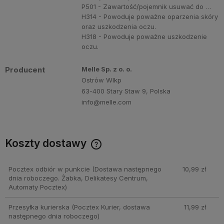
P501 - Zawartość/pojemnik usuwać do …
H314 - Powoduje poważne oparzenia skóry
oraz uszkodzenia oczu.
H318 - Powoduje poważne uszkodzenie
oczu.
Producent
Melle Sp. z o. o.
Ostrów Wlkp
63-400 Stary Staw 9, Polska
info@melle.com
Koszty dostawy
Cena nie zawiera ewentualnych kosztów płatności
Pocztex odbiór w punkcie
(Dostawa następnego
10,99 zł
dnia roboczego. Żabka, Delikatesy Centrum,
Automaty Pocztex)
Przesyłka kurierska
(Pocztex Kurier, dostawa
11,99 zł
następnego dnia roboczego)