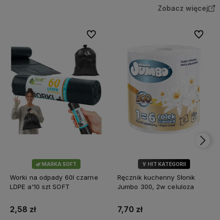
Zobacz więcej
Do ulubionych
Do ulubi
🌿 MARKA SOFT
🏅 HIT KATEGORII
💎 WYBÓR KLIENTÓW
Worki na odpady 60l czarne
Ręcznik kuchenny Słonik
LDPE a'10 szt SOFT
Jumbo 300, 2w celuloza
2,58 zł
7,70 zł