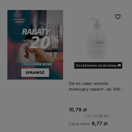
Do ulubi
Oczekiwanie na dostawę 🚚
Żel do ciała i włosów
maskujący zapach, op. 500
ml
10,79 zł
( 1 l = 21,58 zł )
8,77 zł
Cena netto: