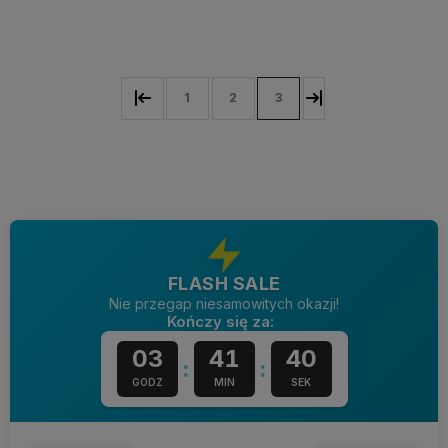
Powiadom o dostępności
1
2
3
FLASH SALE
Nie przegap niesamowitych okazji!
Kończy się za:
03
41
39
:
:
GODZ
MIN
SEK