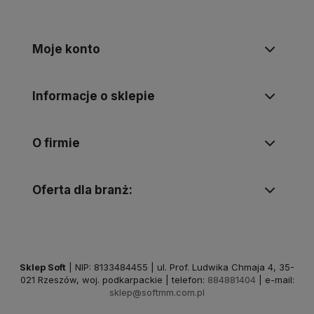
Moje konto
Informacje o sklepie
O firmie
Oferta dla branż:
Sklep Soft
| NIP: 8133484455 | ul. Prof. Ludwika Chmaja 4, 35-
021 Rzeszów, woj. podkarpackie | telefon:
884881404
| e-mail:
sklep@softmm.com.pl