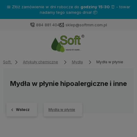
📅 Złóż zamówienie w dni robocze do
godziny 15:30
⏰ - towar
nadamy tego samego dnia! 📦
884 881 404
sklep@softmm.com.pl
Soft
Artykuły chemiczne
Mydła
Mydła w płynie
Mydła w płynie hipoalergiczne i inne
Wstecz
Mydła w płynie