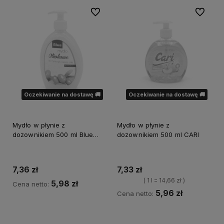
Do ulubionych
Do ulubi
Oczekiwanie na dostawę 🚚
Oczekiwanie na dostawę 🚚
Mydło w płynie z
Mydło w płynie z
dozownikiem 500 ml Blue
dozownikiem 500 ml CARI
Oliwka
7,36 zł
7,33 zł
( 1 l = 14,66 zł )
5,98 zł
Cena netto:
5,96 zł
Cena netto:
Powiadom o dostępności
Powiadom o dostępności