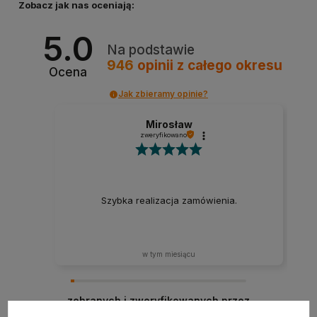
Zobacz jak nas oceniają:
5.0
Na podstawie
946
opinii
z całego okresu
Ocena
Jak zbieramy opinie?
Mirosław
zweryfikowano
Szybka realizacja zamówienia.
w tym miesiącu
zebranych i zweryfikowanych przez