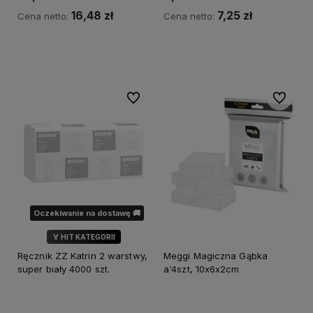
16,48 zł
7,25 zł
Cena netto:
Cena netto:
Do koszyka
Do koszyka
Do ulubionych
Do ulubi
Oczekiwanie na dostawę 🚚
🏅 HIT KATEGORII
Ręcznik ZZ Katrin 2 warstwy,
Meggi Magiczna Gąbka
super biały 4000 szt.
a'4szt, 10x6x2cm