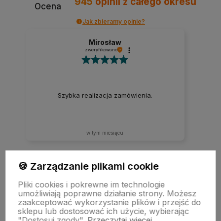
945
opinii
z całego okresu
Ocena
Jak zbieramy opinie?
Mirosław
zweryfikowano
Szybka realizacja zamówienia.
w tym miesiącu
🍪 Zarządzanie plikami cookie
zebranych i zweryfikowanych przez
Pliki cookies i pokrewne im technologie
umożliwiają poprawne działanie strony. Możesz
zaakceptować wykorzystanie plików i przejść do
sklepu lub dostosować ich użycie, wybierając
"Dostosuj zgody".
Przeczytaj więcej