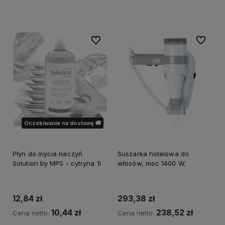
Do koszyka
Powiadom o dostępności
Do ulubionych
Do ulubi
Oczekiwanie na dostawę 🚚
Płyn do mycia naczyń
Suszarka hotelowa do
Solution by MPS - cytryna 1l
włosów, moc 1400 W.
12,84 zł
293,38 zł
10,44 zł
238,52 zł
Cena netto:
Cena netto: