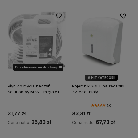
Do ulubionych
Do ulubi
Oczekiwanie na dostawę 🚚
🏅 HIT KATEGORII
💎 WYBÓR KLIENTÓW
Płyn do mycia naczyń
Pojemnik SOFT na ręczniki
🌿 MARKA SOFT
Solution by MPS - mięta 5l
ZZ eco, biały
5.0
31,77 zł
83,31 zł
25,83 zł
67,73 zł
Cena netto:
Cena netto:
Do koszyka
Powiadom o dostępności