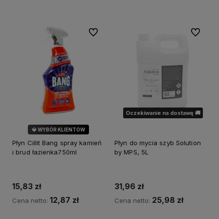
Do ulubionych
Do ulubi
Oczekiwanie na dostawę 🚚
💎 WYBÓR KLIENTÓW
Płyn Cillit Bang spray kamień
Płyn do mycia szyb Solution
i brud łazienka750ml
by MPS, 5L
15,83 zł
31,96 zł
12,87 zł
25,98 zł
Cena netto:
Cena netto: