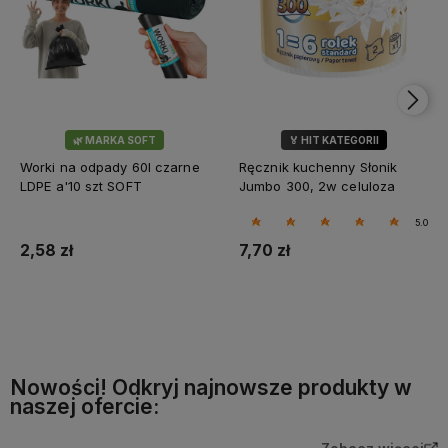
🌿 MARKA SOFT
🏅 HIT KATEGORII
💎 WYBÓR KLIENTÓW
Worki na odpady 60l czarne
Ręcznik kuchenny Słonik
LDPE a'10 szt SOFT
Jumbo 300, 2w celuloza
5.0
2,58 zł
7,70 zł
Do koszyka
Do koszyka
Nowości! Odkryj najnowsze produkty w
naszej ofercie: