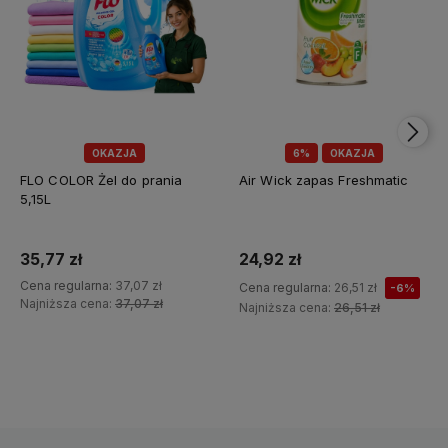
OKAZJA
6%
OKAZJA
FLO COLOR Żel do prania
Air Wick zapas Freshmatic
5,15L
35,77 zł
24,92 zł
Cena regularna:
37,07 zł
Cena regularna:
26,51 zł
-6%
Najniższa cena:
37,07 zł
Najniższa cena:
26,51 zł
Do koszyka
Do koszyka