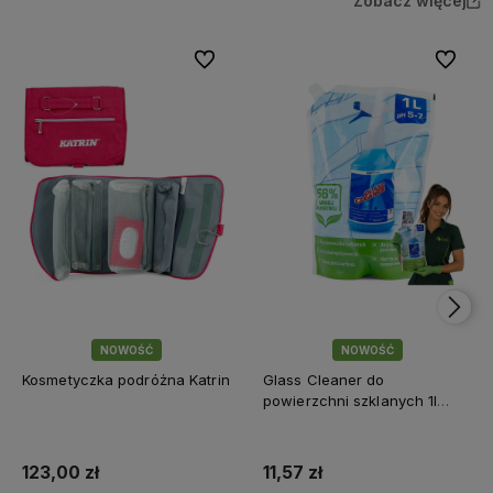
Zobacz więcej
Do ulubionych
Do ulubi
NOWOŚĆ
NOWOŚĆ
Kosmetyczka podróżna Katrin
Glass Cleaner do
powierzchni szklanych 1l
Saszetka
123,00 zł
11,57 zł