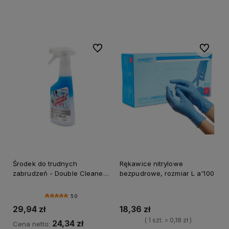
Do koszyka
Powiadom o dostępności
Do ulubionych
Do ulubi
Środek do trudnych
Rękawice nitrylowe
zabrudzeń - Double Cleaner
bezpudrowe, rozmiar L a'100
0,5l
5.0
29,94 zł
18,36 zł
( 1 szt. = 0,18 zł )
24,34 zł
Cena netto: