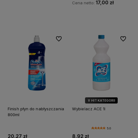
17,00 zł
Cena netto:
Do koszyka
Do koszyka
Do ulubionych
Do ulubi
🏅 HIT KATEGORII
Finish płyn do nabłyszczania
Wybielacz ACE 1l
800ml
5.0
20,27 zł
8,92 zł