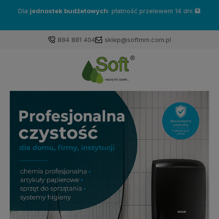
Dla
jednostek budżetowych
: płatność przelewem 14 dni 🏦
884 881 404
sklep@softmm.com.pl