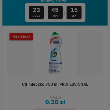
Kończy się za:
23
45
13
:
:
GODZ
MIN
SEK
NIE CZEKAJ
Cif mleczko 750 ml PROFESSIONAL
9.64 zł
9.30 zł