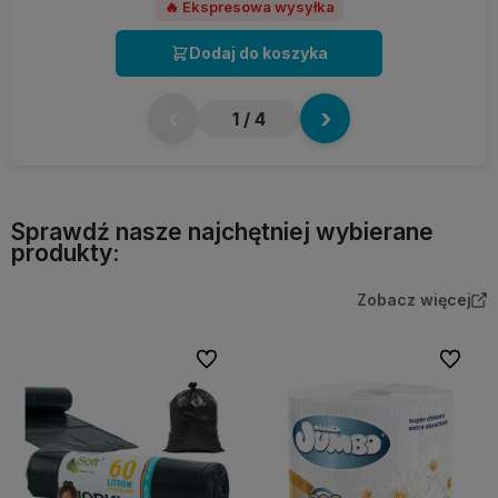
🔥 Ekspresowa wysyłka
Dodaj do koszyka
‹
›
1
/ 4
Sprawdź nasze najchętniej wybierane
produkty:
Zobacz więcej
Do ulubionych
Do ulubi