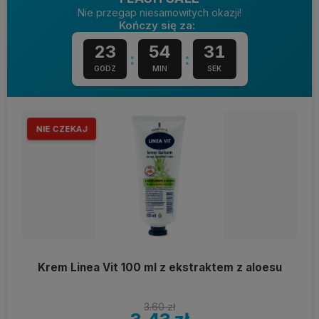
Nie przegap niesamowitych okazji!
Kończy się za:
23
54
30
:
:
GODZ
MIN
SEK
NIE CZEKAJ
Krem Linea Vit 100 ml z ekstraktem z aloesu
3.60 zł