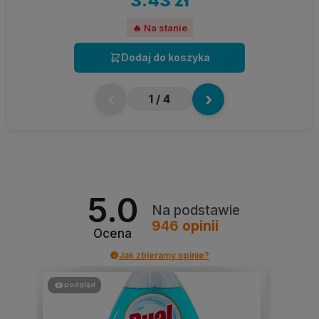
3.43 zł
🔥 Na stanie
Dodaj do koszyka
‹
›
1
/ 4
5.0
Na podstawie
946
opinii
Ocena
Jak zbieramy opinie?
podgląd