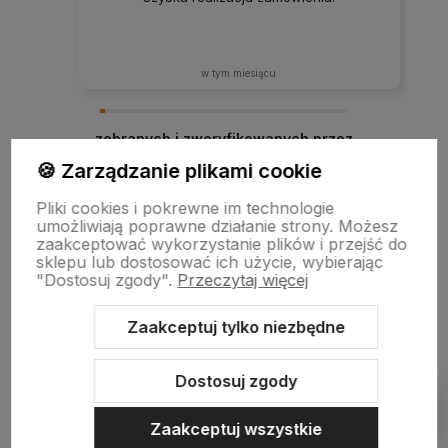
w tym miesiącu
zebranych i zweryfikowanych przez
🍪 Zarządzanie plikami cookie
Pliki cookies i pokrewne im technologie
umożliwiają poprawne działanie strony. Możesz
zaakceptować wykorzystanie plików i przejść do
sklepu lub dostosować ich użycie, wybierając
"Dostosuj zgody".
Przeczytaj więcej
Zaakceptuj tylko niezbędne
Sklep internetowy Shoper.pl
Szablon Shoper Modern 3.0™
od
GrowCommerce
Dostosuj zgody
Pokaż filtry
Zaakceptuj wszystkie