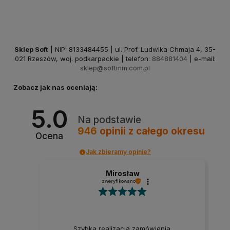
Sklep Soft
| NIP: 8133484455 | ul. Prof. Ludwika Chmaja 4, 35-
021 Rzeszów, woj. podkarpackie | telefon:
884881404
| e-mail:
sklep@softmm.com.pl
Zobacz jak nas oceniają:
5.0
Na podstawie
946
opinii
z całego okresu
Ocena
Jak zbieramy opinie?
Mirosław
zweryfikowano
Szybka realizacja zamówienia.