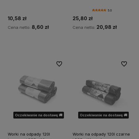
5.0
10,58 zł
25,80 zł
8,60 zł
20,98 zł
Cena netto:
Cena netto:
Do koszyka
Do koszyka
Do ulubionych
Do ulubi
Oczekiwanie na dostawę 🚚
Oczekiwanie na dostawę 🚚
Worki na odpady 120l
Worki na odpady 120l czarne