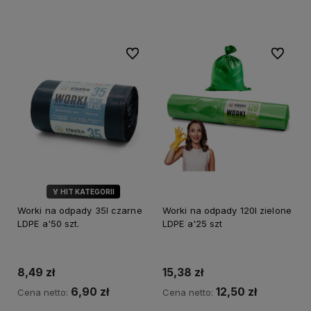
Do koszyka
Do ulubionych
Do ulubi
🏅 HIT KATEGORII
💎 WYBÓR KLIENTÓW
Worki na odpady 35l czarne
Worki na odpady 120l zielone
LDPE a'50 szt.
LDPE a'25 szt
8,49 zł
15,38 zł
6,90 zł
12,50 zł
Cena netto:
Cena netto: