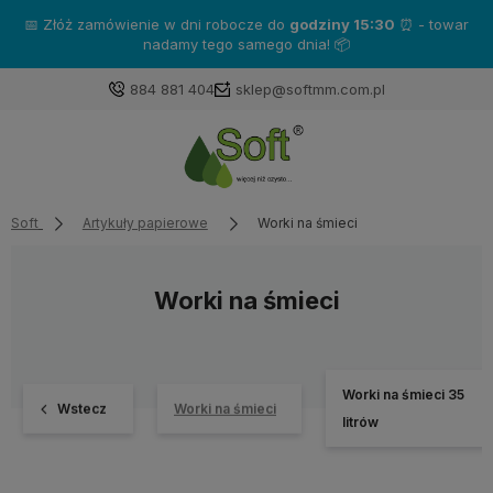
Zakup produkty marki
Katrin
- a otrzymasz gratisy!❤️
884 881 404
sklep@softmm.com.pl
Soft
Artykuły papierowe
Worki na śmieci
Worki na śmieci
Worki na śmieci 35
Wstecz
Worki na śmieci
litrów