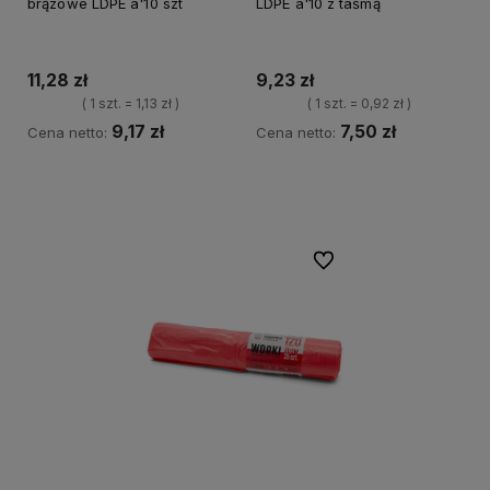
brązowe LDPE a'10 szt
LDPE a'10 z taśmą
11,28 zł
9,23 zł
( 1 szt. = 1,13 zł )
( 1 szt. = 0,92 zł )
9,17 zł
7,50 zł
Cena netto:
Cena netto:
Powiadom o dostępności
Powiadom o dostępności
Do ulubionych