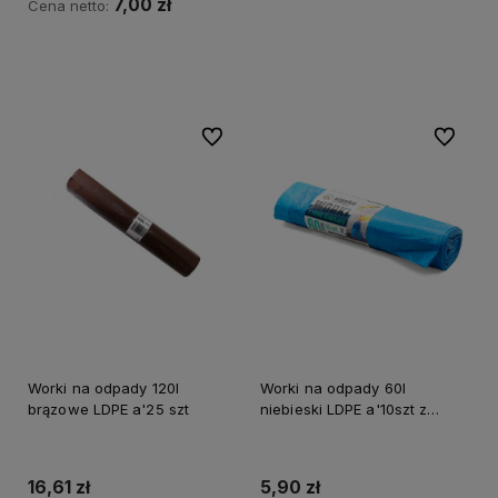
7,00 zł
Cena netto:
Do koszyka
Do ulubionych
Do ulubi
Worki na odpady 120l
Worki na odpady 60l
brązowe LDPE a'25 szt
niebieski LDPE a'10szt z
taśmą
16,61 zł
5,90 zł