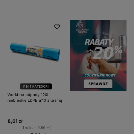
Do koszyka
Do koszyka
Do ulubionych
🏅 HIT KATEGORII
Worki na odpady 120l
niebieskie LDPE a'10 z taśmą
8,61 zł
( 1 rolka = 0,86 zł )