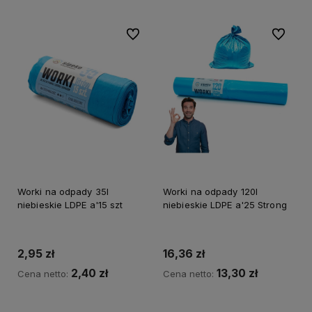
Do ulubionych
Do ulubi
Worki na odpady 35l
Worki na odpady 120l
niebieskie LDPE a'15 szt
niebieskie LDPE a'25 Strong
2,95 zł
16,36 zł
2,40 zł
13,30 zł
Cena netto:
Cena netto:
Do koszyka
Do koszyka