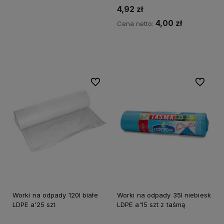
4,92 zł
4,00 zł
Cena netto:
Do koszyka
Do ulubionych
Do ulubi
Worki na odpady 120l białe
Worki na odpady 35l niebiesk
LDPE a'25 szt
LDPE a'15 szt z taśmą