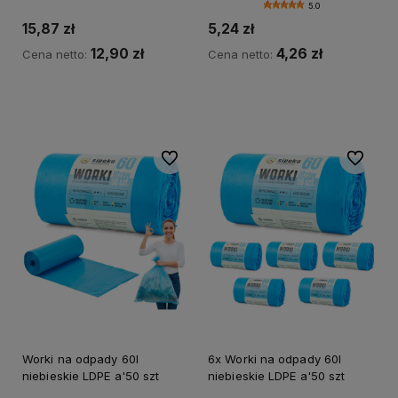
5.0
15,87 zł
5,24 zł
12,90 zł
4,26 zł
Cena netto:
Cena netto:
Do koszyka
Do koszyka
Do ulubionych
Do ulubi
Worki na odpady 60l
6x Worki na odpady 60l
niebieskie LDPE a'50 szt
niebieskie LDPE a'50 szt