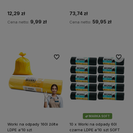
12,29 zł
73,74 zł
9,99 zł
59,95 zł
Cena netto:
Cena netto:
Do koszyka
Do koszyka
Do ulubionych
Do ulubi
🌿 MARKA SOFT
Worki na odpady 160l żółte
10 x Worki na odpady 60l
LDPE a'10 szt
czarne LDPE a'10 szt SOFT