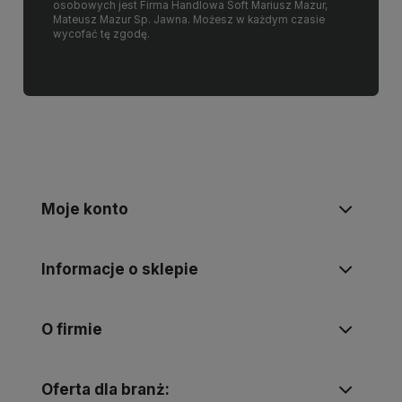
osobowych jest Firma Handlowa Soft Mariusz Mazur,
Mateusz Mazur Sp. Jawna. Możesz w każdym czasie
wycofać tę zgodę.
Moje konto
Informacje o sklepie
O firmie
Oferta dla branż: