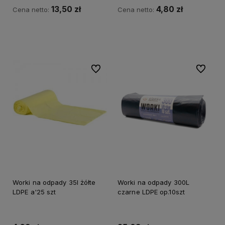
13,50 zł
4,80 zł
Cena netto:
Cena netto:
Do koszyka
Do koszyka
Do ulubionych
Do ulubi
Worki na odpady 35l żółte
Worki na odpady 300L
LDPE a'25 szt
czarne LDPE op.10szt