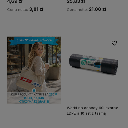
4,69 zł
25,83 zł
3,81 zł
21,00 zł
Cena netto:
Cena netto:
Do koszyka
Do koszyka
Do ulubi
Worki na odpady 60l czarne
LDPE a'10 szt z taśmą