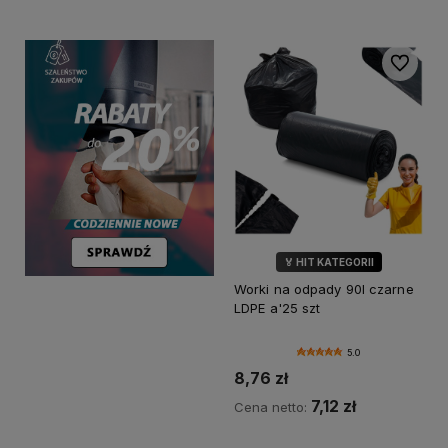
Do ulubi
🏅 HIT KATEGORII
💎 WYBÓR KLIENTÓW
Worki na odpady 90l czarne
LDPE a'25 szt
5.0
8,76 zł
7,12 zł
Cena netto: