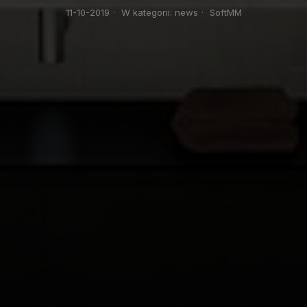
11-10-2019
·
W kategorii:
news
·
SoftMM