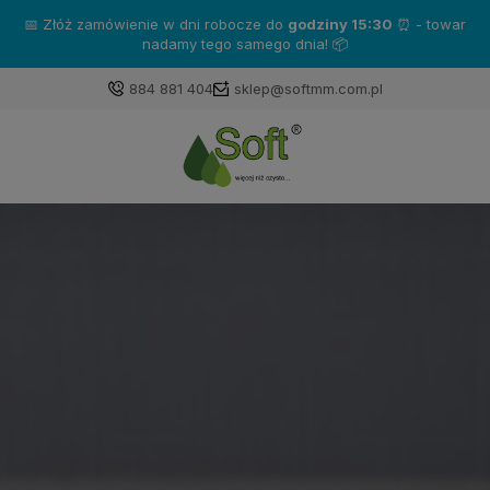
📅 Złóż zamówienie w dni robocze do
godziny 15:30
⏰ - towar
nadamy tego samego dnia! 📦
884 881 404
sklep@softmm.com.pl