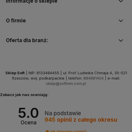
Informacje o sklepie
O firmie
Oferta dla branż:
Sklep Soft
| NIP: 8133484455 | ul. Prof. Ludwika Chmaja 4, 35-021
Rzeszów, woj. podkarpackie | telefon:
884881404
| e-mail:
sklep@softmm.com.pl
Zobacz jak nas oceniają:
5.0
Na podstawie
945
opinii
z całego okresu
Ocena
Jak zbieramy opinie?