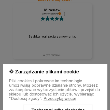
Mirosław
zweryfikowano
Szybka realizacja zamówienia.
w tym miesiącu
🍪 Zarządzanie plikami cookie
zebranych i zweryfikowanych przez
Pliki cookies i pokrewne im technologie
umożliwiają poprawne działanie strony. Możesz
zaakceptować wykorzystanie plików i przejść do
sklepu lub dostosować ich użycie, wybierając
"Dostosuj zgody".
Przeczytaj więcej
Zaakceptuj tylko niezbędne