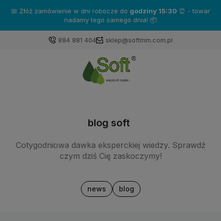
📅 Złóż zamówienie w dni robocze do
godziny 15:30
⏰ - towar
nadamy tego samego dnia! 📦
884 881 404
sklep@softmm.com.pl
blog soft
Cotygodniowa dawka eksperckiej wiedzy. Sprawdź
czym dziś Cię zaskoczymy!
news
blog