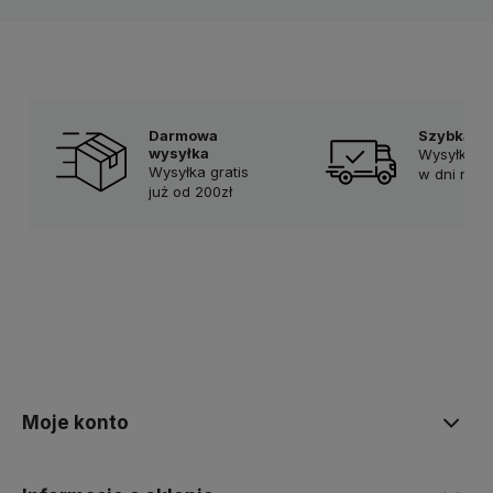
Darmowa
Szybka d
wysyłka
Wysyłka w
Wysyłka gratis
w dni rob
już od 200zł
Moje konto