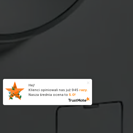
Hej!
Klienci opiniowali nas już
945
razy.
Nasza średnia ocena to
5.0!