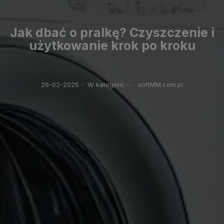
Jak dbać o pralkę? Czyszczenie i
użytkowanie krok po kroku
26-02-2025
·
W kategorii:
-
·
softMM.com.pl