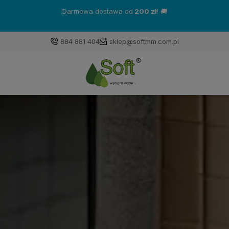
Darmowa dostawa od
200 zł
! 🚚
884 881 404
sklep@softmm.com.pl