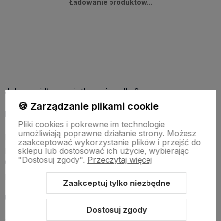
Ładowanie produktów...
Jak prawidłowo użytkować pralkę?
🍪 Zarządzanie plikami cookie
Nie przeładowuj bębna
Pliki cookies i pokrewne im technologie
umożliwiają poprawne działanie strony. Możesz
Przepełnienie pralki może prowadzić do niedokładnego
zaakceptować wykorzystanie plików i przejść do
prania i szybszego zużycia części mechanicznych.
sklepu lub dostosować ich użycie, wybierając
"Dostosuj zgody".
Przeczytaj więcej
Optymalnie napełniona pralka powinna mieć wolną
przestrzeń o szerokości jednej dłoni.
Zaakceptuj tylko niezbędne
Używaj odpowiednich detergentów
Dostosuj zgody
Stosuj detergenty zgodnie z zaleceniami producenta.