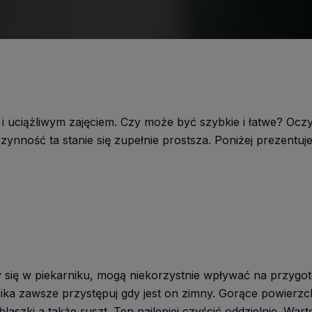
i uciążliwym zajęciem. Czy może być szybkie i łatwe? Oczy
zynność ta stanie się zupełnie prostsza. Poniżej prezent
 się w piekarniku, mogą niekorzystnie wpływać na przygo
ka zawsze przystępuj gdy jest on zimny. Gorące powierzc
szki a także ruszt. Ten najlepiej czyścić oddzielnie. Wart