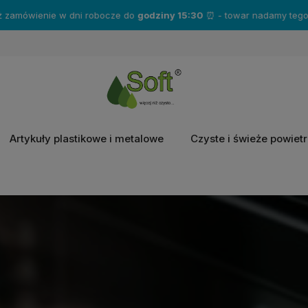
mówienie w dni robocze do
godziny 15:30
⏰ - towar nadamy tego same
Artykuły plastikowe i metalowe
Czyste i świeże powiet