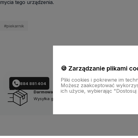
mycia tego urządzenia.
#piekarnik
🍪 Zarządzanie plikami co
Pliki cookies i pokrewne im tech
884 881 404
Możesz zaakceptować wykorzysta
ich użycie, wybierając "Dostosuj
Darmowa wysyłka
Wysyłka gratis już od 200zł