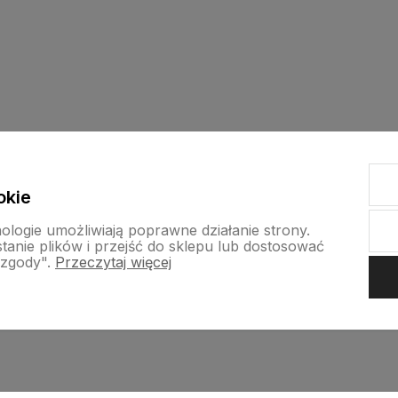
okie
nologie umożliwiają poprawne działanie strony.
nie plików i przejść do sklepu lub dostosować
 zgody".
Przeczytaj więcej
Szybka dostawa
Bezpieczne Zak
Wysyłka w 24 h w dni robocze
Nasz sklep jest s