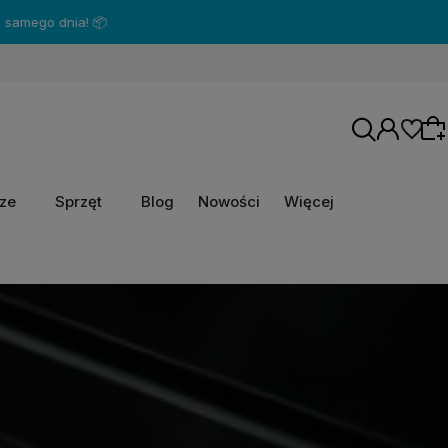
go dnia! 📦
rze
Sprzęt
Blog
Nowości
Więcej
Wybierz coś dla siebie z naszej aktualnej
oferty lub zaloguj się, aby przywrócić dodane
produkty do listy z poprzedniej sesji.