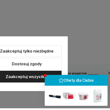
Zaakceptuj tylko niezbędne
Dostosuj zgody
upy
Przyjazne wsparcie
Zaakceptuj wszystkie
zyfrowany SSL
Jesteśmy zawsze gotowi Ci
pomóc