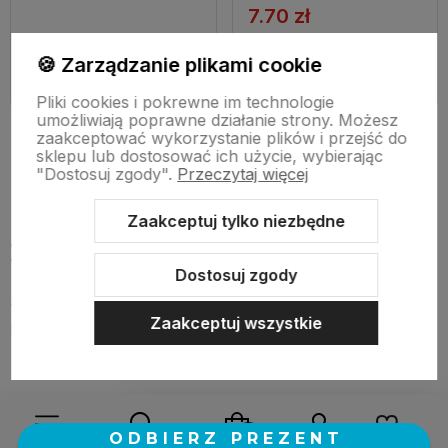
7.70 zł
🍪 Zarządzanie plikami cookie
Dodaj do koszyka
Dodaj do koszyka
Pliki cookies i pokrewne im technologie
umożliwiają poprawne działanie strony. Możesz
zaakceptować wykorzystanie plików i przejść do
sklepu lub dostosować ich użycie, wybierając
"Dostosuj zgody".
Przeczytaj więcej
Zaakceptuj tylko niezbędne
Zapobieganie powstawaniu pleśni
Dostosuj zgody
Aby uniknąć problemów z pleśnią w przyszłości, warto
Zaakceptuj wszystkie
podjąć działania prewencyjne:
Regularnie wietrzyć pomieszczenia,
Utrzymywać wilgotność powietrza na poziomie
40-60%,