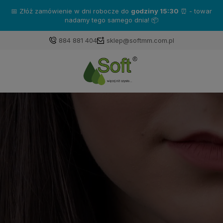
📅 Złóż zamówienie w dni robocze do
godziny 15:30
⏰ - towar
nadamy tego samego dnia! 📦
884 881 404
sklep@softmm.com.pl