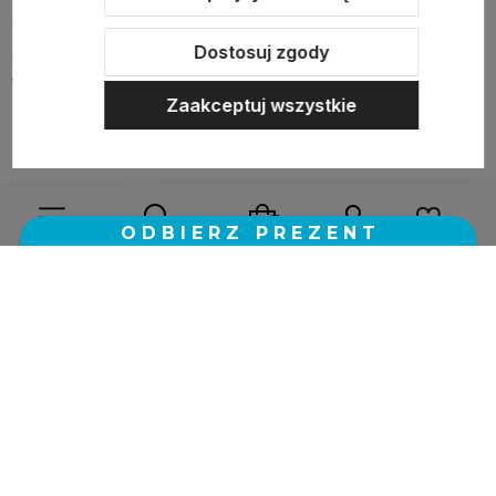
bezpieczna dla różnych rodzajów tkanin: bawełny,
Dostosuj zgody
poliestru, wiskozy czy lnu. Jednak zawsze warto
wykonać próbę na mało widocznym fragmencie
Zaakceptuj wszystkie
ubrania, szczególnie w przypadku delikatnych
materiałów.
Żelazko w sprayu to szybkie, wygodne i skuteczne
rozwiązanie, które pozwala cieszyć się gładkimi
ubraniami bez wysiłku. Wypróbuj je raz, a już nigdy nie
wrócisz do tradycyjnego prasowania na co dzień!
Wybierz coś dla siebie z naszej aktualnej oferty lub zaloguj
się, aby przywrócić dodane produkty do listy z poprzedniej
sesji.