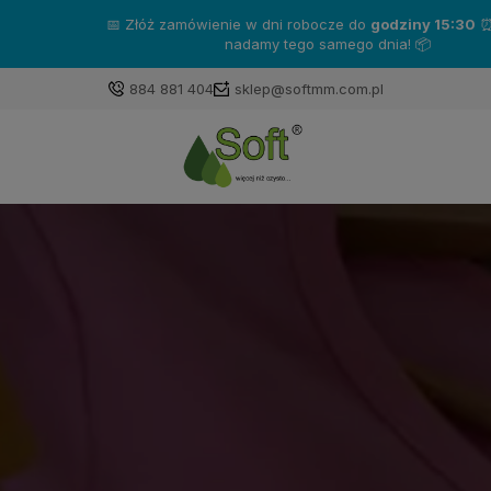
📅 Złóż zamówienie w dni robocze do
godziny 15:30
⏰ - towar
nadamy tego samego dnia! 📦
884 881 404
sklep@softmm.com.pl