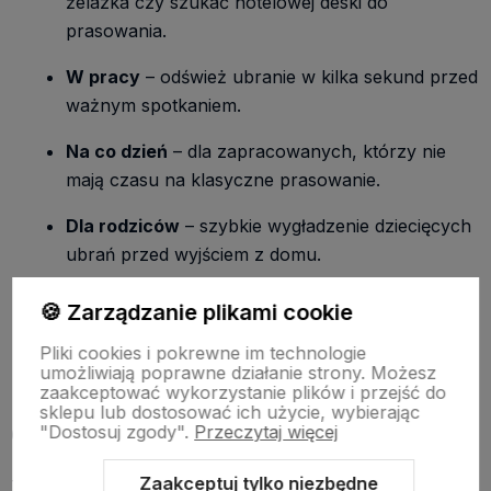
żelazka czy szukać hotelowej deski do
prasowania.
W pracy
– odśwież ubranie w kilka sekund przed
ważnym spotkaniem.
Na co dzień
– dla zapracowanych, którzy nie
mają czasu na klasyczne prasowanie.
Dla rodziców
– szybkie wygładzenie dziecięcych
ubrań przed wyjściem z domu.
Dla minimalistów
– oszczędność miejsca, energii
🍪 Zarządzanie plikami cookie
i czasu.
Pliki cookies i pokrewne im technologie
umożliwiają poprawne działanie strony. Możesz
zaakceptować wykorzystanie plików i przejść do
sklepu lub dostosować ich użycie, wybierając
Czy to bezpieczne?
"Dostosuj zgody".
Przeczytaj więcej
Zaakceptuj tylko niezbędne
Tak! Większość produktów dostępnych na rynku jest