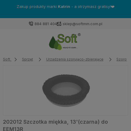
Zakup produkty marki
Katrin
- a otrzymasz gratisy!❤️
884 881 404
sklep@softmm.com.pl
Soft
Sprzęt
Urzadzenia szorująco-zbierające
Szorowa
202012 Szczotka miękka, 13'(czarna) do
EEM13R