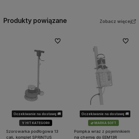
Produkty powiązane
Zobacz więcej
Do ulubionych
Do ulubi
Oczekiwanie na dostawę 🚚
Oczekiwanie na dostawę 🚚
🏅 HIT KATEGORII
🌿 MARKA SOFT
🌿 MARKA SOFT
Szorowarka podłogowa 13
Pompka wraz z pojemnikiem
cali, komplet SPRINTUS
na chemię do EEM13R