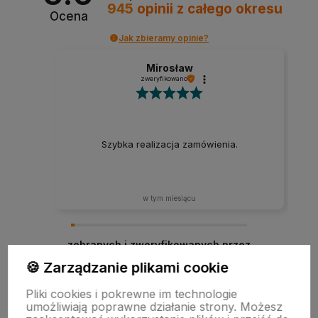
945
opinii
z całego okresu
Ocena
Jak zbieramy opinie?
Mirosław
zweryfikowano
Szybka realizacja zamówienia.
w tym miesiącu
zebranych i zweryfikowanych przez
🍪 Zarządzanie plikami cookie
Pliki cookies i pokrewne im technologie
umożliwiają poprawne działanie strony. Możesz