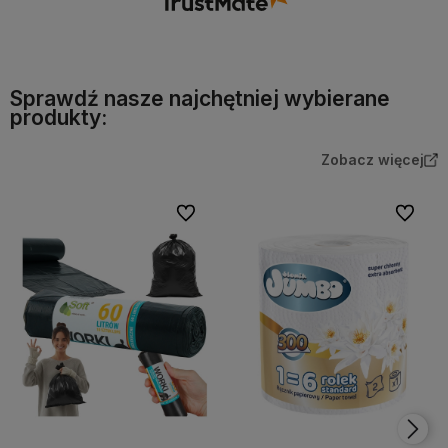
Sprawdź nasze najchętniej wybierane
produkty:
Zobacz więcej
Do ulubionych
Do ulubi