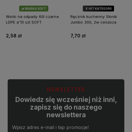
🌿 MARKA SOFT
🏅 HIT KATEGORII
💎 WYBÓR KLIENTÓW
Worki na odpady 60l czarne
Ręcznik kuchenny Słonik
LDPE a'10 szt SOFT
Jumbo 300, 2w celuloza
2,58 zł
7,70 zł
Do koszyka
Do koszyka
NEWSLETTER
Dowiedz się wcześniej niż inni,
zapisz się do naszego
newslettera
Wpisz adres e-mail i łap promocje!