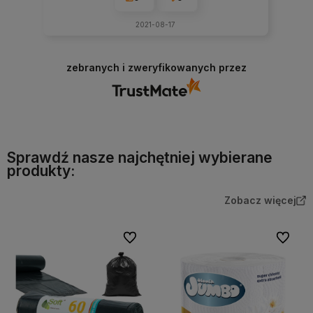
2021-08-17
zebranych i zweryfikowanych przez
Sprawdź nasze najchętniej wybierane
produkty:
Zobacz więcej
Do ulubionych
Do ulubi