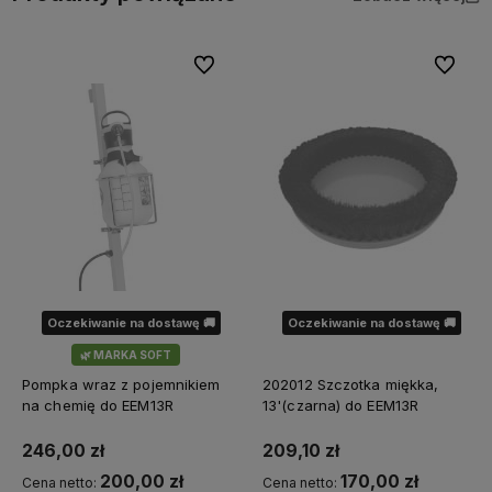
Do ulubionych
Do ulubi
Oczekiwanie na dostawę 🚚
Oczekiwanie na dostawę 🚚
🌿 MARKA SOFT
Pompka wraz z pojemnikiem
202012 Szczotka miękka,
na chemię do EEM13R
13'(czarna) do EEM13R
246,00 zł
209,10 zł
200,00 zł
170,00 zł
Cena netto:
Cena netto: