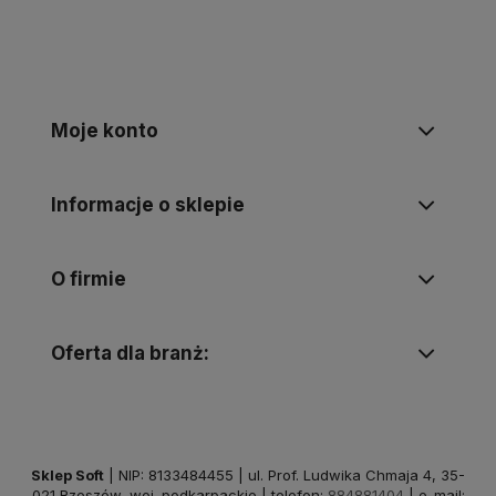
Moje konto
Informacje o sklepie
O firmie
Oferta dla branż:
Sklep Soft
| NIP: 8133484455 | ul. Prof. Ludwika Chmaja 4, 35-
021 Rzeszów, woj. podkarpackie | telefon:
884881404
| e-mail: