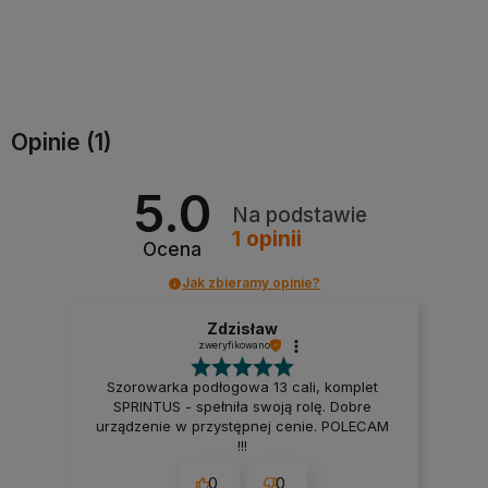
Powiadom o dostępności
Powiadom o dostępności
Opinie
(1)
5.0
Na podstawie
1
opinii
Ocena
Jak zbieramy opinie?
Zdzisław
zweryfikowano
Szorowarka podłogowa 13 cali, komplet
SPRINTUS - spełniła swoją rolę. Dobre
urządzenie w przystępnej cenie. POLECAM
!!!
0
0