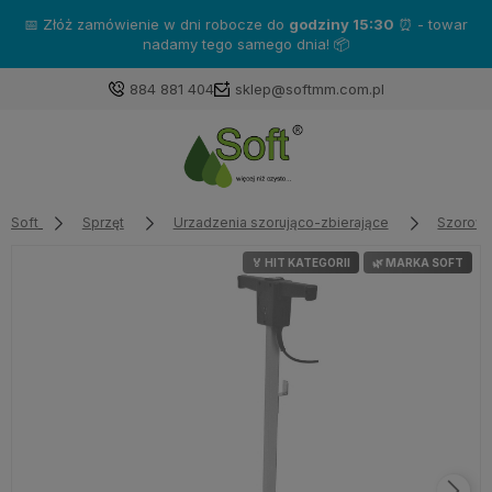
📅 Złóż zamówienie w dni robocze do
godziny 15:30
⏰ - towar
nadamy tego samego dnia! 📦
884 881 404
sklep@softmm.com.pl
Soft
Sprzęt
Urzadzenia szorująco-zbierające
Szorowa
🏅 HIT KATEGORII
🌿 MARKA SOFT