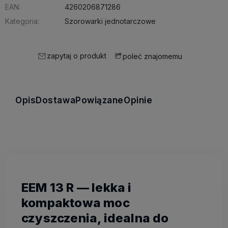
EAN:
4260206871286
Kategoria:
Szorowarki jednotarczowe
zapytaj o produkt
poleć znajomemu
Opis
Dostawa
Powiązane
Opinie
EEM 13 R — lekka i
kompaktowa moc
czyszczenia, idealna do