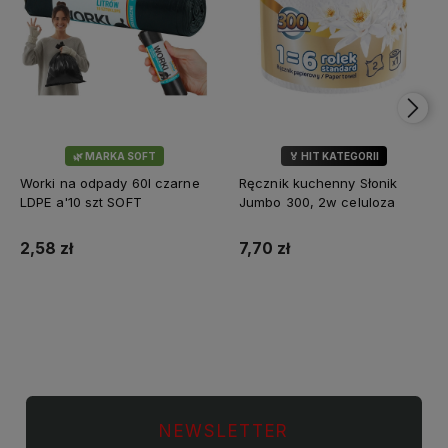
🌿 MARKA SOFT
🏅 HIT KATEGORII
💎 WYBÓR KLIENTÓW
Worki na odpady 60l czarne
Ręcznik kuchenny Słonik
LDPE a'10 szt SOFT
Jumbo 300, 2w celuloza
2,58 zł
7,70 zł
Do koszyka
Do koszyka
NEWSLETTER