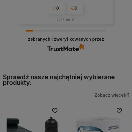
0
0
2026-06-15
zebranych i zweryfikowanych przez
Sprawdź nasze najchętniej wybierane
produkty:
Zobacz więcej
Do ulubionych
Do ulubi