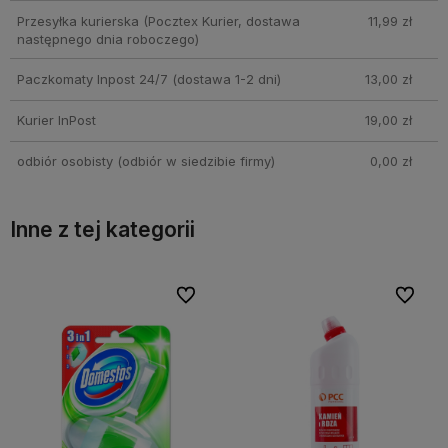
Przesyłka kurierska
(Pocztex Kurier, dostawa
11,99 zł
następnego dnia roboczego)
Paczkomaty Inpost 24/7
(dostawa 1-2 dni)
13,00 zł
Kurier InPost
19,00 zł
odbiór osobisty
(odbiór w siedzibie firmy)
0,00 zł
Inne z tej kategorii
bionych
bionych
Do ulubionych
Do ulubionych
Do ulubi
Do ulubi