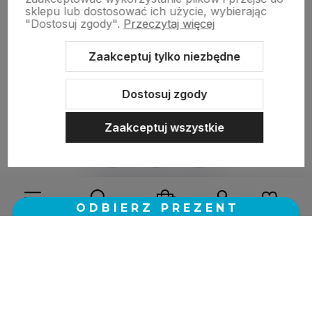
sklepu lub dostosować ich użycie, wybierając
"Dostosuj zgody".
Przeczytaj więcej
zebranych i zweryfikowanych przez
Zaakceptuj tylko niezbędne
Dostosuj zgody
Zaakceptuj wszystkie
Sklep internetowy Shoper.pl
Szablon Shoper Modern 3.0™
od
GrowCommerce
Wybierz coś dla siebie z naszej aktualnej oferty lub zaloguj
się, aby przywrócić dodane produkty do listy z poprzedniej
sesji.