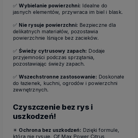
✅
Wybielanie powierzchni:
Idealne do
jasnych elementów, przywraca im biel i blask.
✅
Nie rysuje powierzchni:
Bezpieczne dla
delikatnych materiałów, pozostawia
powierzchnie lśniące bez zacieków.
✅
Świeży cytrusowy zapach:
Dodaje
przyjemności podczas sprzątania,
pozostawiając świeży zapach.
✅
Wszechstronne zastosowanie:
Doskonałe
do łazienek, kuchni, ogrodów i powierzchni
zewnętrznych.
Czyszczenie bez rys i
uszkodzeń!
✴️
Ochrona bez uszkodzeń:
Dzięki formule,
która nie rysuje, Cif Max Power Citrus