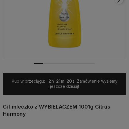
Kup w przeciągu:
2
21
19
Zamówienie wyślemy
jeszcze dzisiaj!
Cif mleczko z WYBIELACZEM 1001g Citrus
Harmony