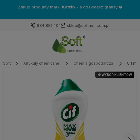
Zakup produkty marki
Katrin
- a otrzymasz gratisy!❤️
884 881 404
sklep@softmm.com.pl
Soft
Artykuły chemiczne
Chemia gospodarcza
Cif ml
💎 WYBÓR KLIENTÓW