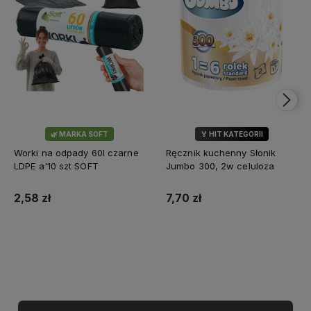
🌿 MARKA SOFT
🏅 HIT KATEGORII
💎 WYBÓR KLIENTÓW
Worki na odpady 60l czarne
Ręcznik kuchenny Słonik
LDPE a'10 szt SOFT
Jumbo 300, 2w celuloza
2,58 zł
7,70 zł
Do koszyka
Do koszyka