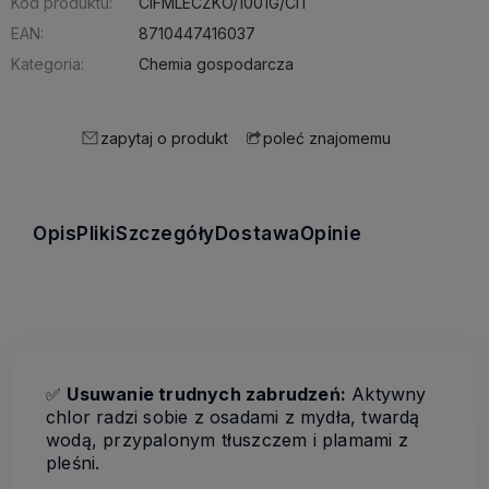
Kod produktu:
CIFMLECZKO/1001G/CIT
EAN:
8710447416037
Kategoria:
Chemia gospodarcza
zapytaj o produkt
poleć znajomemu
Opis
Pliki
Szczegóły
Dostawa
Opinie
✅
Usuwanie trudnych zabrudzeń:
Aktywny
chlor radzi sobie z osadami z mydła, twardą
wodą, przypalonym tłuszczem i plamami z
pleśni.