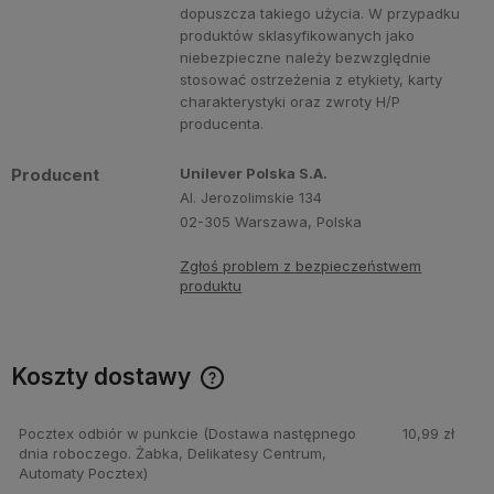
dopuszcza takiego użycia. W przypadku
produktów sklasyfikowanych jako
niebezpieczne należy bezwzględnie
stosować ostrzeżenia z etykiety, karty
charakterystyki oraz zwroty H/P
producenta.
Producent
Unilever Polska S.A.
Al. Jerozolimskie 134
02-305 Warszawa, Polska
Zgłoś problem z bezpieczeństwem
produktu
Koszty dostawy
Cena nie zawiera ewentualnych kosztów płatności
Pocztex odbiór w punkcie
(Dostawa następnego
10,99 zł
dnia roboczego. Żabka, Delikatesy Centrum,
Automaty Pocztex)