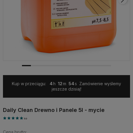
Kup w przeciągu:
4
12
53
Zamówienie wyślemy
jeszcze dzisiaj!
Daily Clean Drewno i Panele 5l - mycie
5.0
Cena brutto: