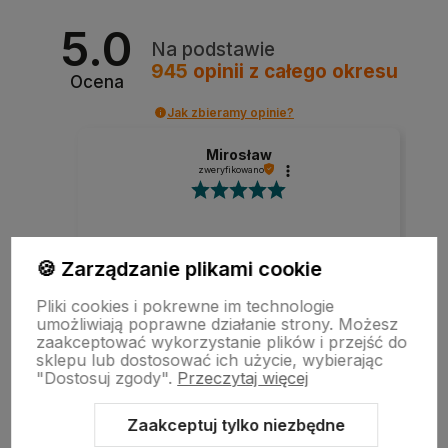
5.0
Na podstawie
945
opinii
z całego okresu
Ocena
Jak zbieramy opinie?
Mirosław
zweryfikowano
Szybka realizacja zamówienia.
🍪 Zarządzanie plikami cookie
Pliki cookies i pokrewne im technologie
umożliwiają poprawne działanie strony. Możesz
w tym miesiącu
zaakceptować wykorzystanie plików i przejść do
sklepu lub dostosować ich użycie, wybierając
"Dostosuj zgody".
Przeczytaj więcej
zebranych i zweryfikowanych przez
Zaakceptuj tylko niezbędne