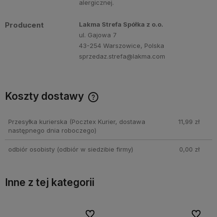
alergicznej.
Producent
Lakma Strefa Spółka z o.o.
ul. Gajowa 7
43-254 Warszowice, Polska
sprzedaz.strefa@lakma.com
Koszty dostawy
Cena nie zawiera ewentualnych kosztów płatności
Przesyłka kurierska
(Pocztex Kurier, dostawa
11,99 zł
następnego dnia roboczego)
odbiór osobisty
(odbiór w siedzibie firmy)
0,00 zł
Inne z tej kategorii
bionych
bionych
Do ulubionych
Do ulubionych
Do ulubi
Do ulubi