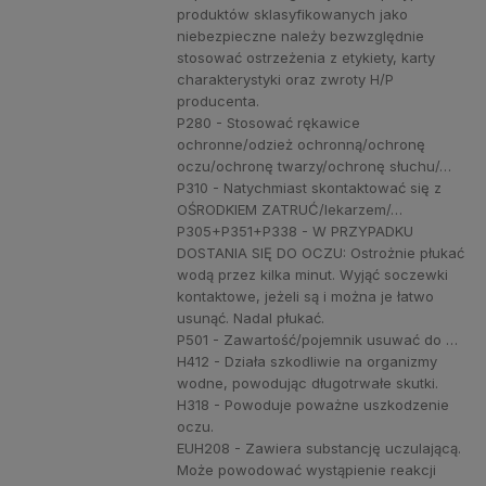
produktów sklasyfikowanych jako
niebezpieczne należy bezwzględnie
stosować ostrzeżenia z etykiety, karty
charakterystyki oraz zwroty H/P
producenta.
P280 - Stosować rękawice
ochronne/odzież ochronną/ochronę
oczu/ochronę twarzy/ochronę słuchu/…
P310 - Natychmiast skontaktować się z
OŚRODKIEM ZATRUĆ/lekarzem/…
P305+P351+P338 - W PRZYPADKU
DOSTANIA SIĘ DO OCZU: Ostrożnie płukać
wodą przez kilka minut. Wyjąć soczewki
kontaktowe, jeżeli są i można je łatwo
usunąć. Nadal płukać.
P501 - Zawartość/pojemnik usuwać do …
H412 - Działa szkodliwie na organizmy
wodne, powodując długotrwałe skutki.
H318 - Powoduje poważne uszkodzenie
oczu.
EUH208 - Zawiera substancję uczulającą.
Może powodować wystąpienie reakcji