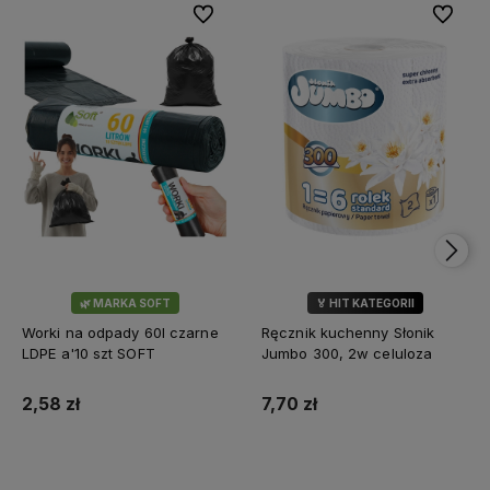
Do ulubionych
Do ulubi
🌿 MARKA SOFT
🏅 HIT KATEGORII
💎 WYBÓR KLIENTÓW
Worki na odpady 60l czarne
Ręcznik kuchenny Słonik
LDPE a'10 szt SOFT
Jumbo 300, 2w celuloza
2,58 zł
7,70 zł
Do koszyka
Do koszyka