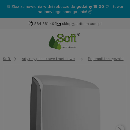
📅 Złóż zamówienie w dni robocze do
godziny 15:30
⏰ - towar
nadamy tego samego dnia! 📦
884 881 404
sklep@softmm.com.pl
Soft
Artykuły plastikowe i metalowe
Pojemniki na ręczniki