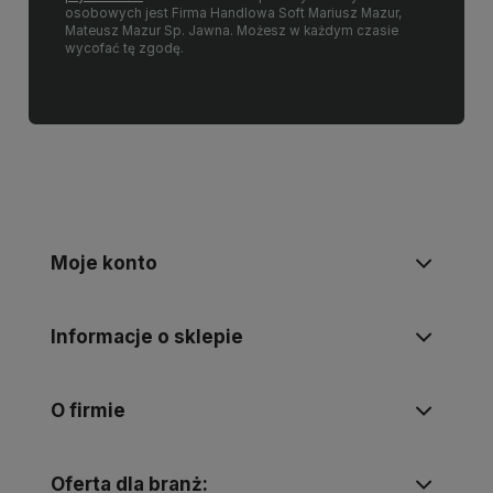
osobowych jest Firma Handlowa Soft Mariusz Mazur,
Mateusz Mazur Sp. Jawna. Możesz w każdym czasie
wycofać tę zgodę.
Moje konto
Informacje o sklepie
O firmie
Oferta dla branż: