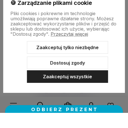
Szybka realizacja zamówienia.
🍪 Zarządzanie plikami cookie
Pliki cookies i pokrewne im technologie
umożliwiają poprawne działanie strony. Możesz
zaakceptować wykorzystanie plików i przejść do
w tym miesiącu
sklepu lub dostosować ich użycie, wybierając
"Dostosuj zgody".
Przeczytaj więcej
zebranych i zweryfikowanych przez
Zaakceptuj tylko niezbędne
Dostosuj zgody
Zaakceptuj wszystkie
Sklep internetowy Shoper.pl
Szablon Shoper Modern 3.0™
od
GrowCommerce