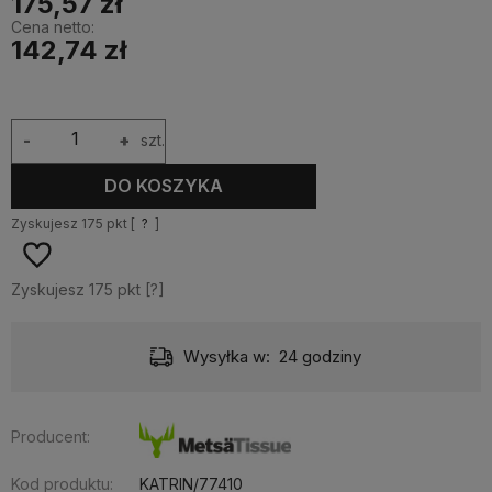
175,57 zł
Cena netto:
142,74 zł
-
+
szt.
DO KOSZYKA
Zyskujesz
175
pkt [
?
]
Zyskujesz
175
pkt [
?
]
Dostawa:
od 10,99 zł
- Pocztex odbiór w punkcie
Producent:
Kod produktu:
KATRIN/77410