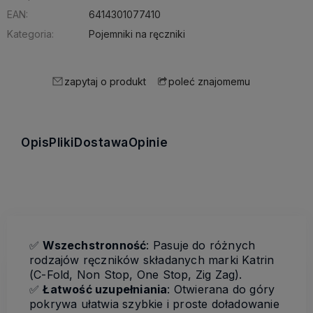
EAN:
6414301077410
Kategoria:
Pojemniki na ręczniki
zapytaj o produkt
poleć znajomemu
Opis
Pliki
Dostawa
Opinie
✅
Wszechstronność
: Pasuje do różnych
rodzajów ręczników składanych marki Katrin
(C-Fold, Non Stop, One Stop, Zig Zag).
✅
Łatwość uzupełniania
: Otwierana do góry
pokrywa ułatwia szybkie i proste doładowanie