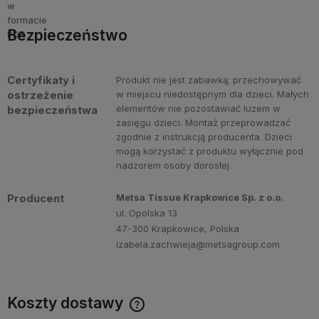
Bezpieczeństwo
Certyfikaty i
Produkt nie jest zabawką; przechowywać
ostrzeżenie
w miejscu niedostępnym dla dzieci. Małych
elementów nie pozostawiać luzem w
bezpieczeństwa
zasięgu dzieci. Montaż przeprowadzać
zgodnie z instrukcją producenta. Dzieci
mogą korzystać z produktu wyłącznie pod
nadzorem osoby dorosłej.
Producent
Metsa Tissue Krapkowice Sp. z o.o.
ul. Opolska 13
47-300 Krapkowice, Polska
izabela.zachwieja@metsagroup.com
Koszty dostawy
Cena nie zawiera ewentualnych kosztów płatności