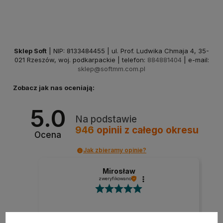
Sklep Soft
| NIP: 8133484455 | ul. Prof. Ludwika Chmaja 4, 35-
021 Rzeszów, woj. podkarpackie | telefon:
884881404
| e-mail:
sklep@softmm.com.pl
Zobacz jak nas oceniają:
5.0
Na podstawie
946
opinii
z całego okresu
Ocena
Jak zbieramy opinie?
Mirosław
zweryfikowano