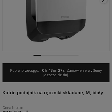
Kup w przeciągu:
0
13
26
Zamówienie wyślemy
jeszcze dzisiaj!
Katrin podajnik na ręczniki składane, M, biały
Cena brutto: