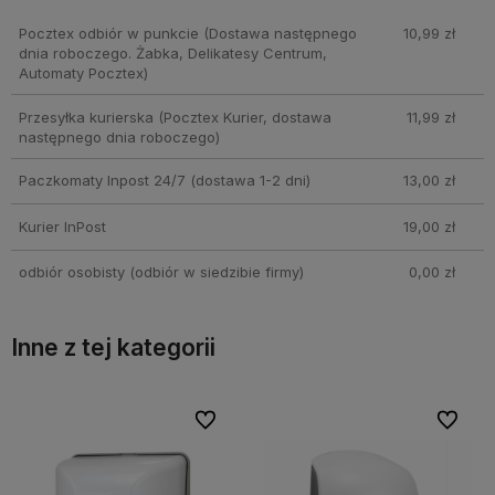
Pocztex odbiór w punkcie
(Dostawa następnego
10,99 zł
dnia roboczego. Żabka, Delikatesy Centrum,
Automaty Pocztex)
Przesyłka kurierska
(Pocztex Kurier, dostawa
11,99 zł
następnego dnia roboczego)
Paczkomaty Inpost 24/7
(dostawa 1-2 dni)
13,00 zł
Kurier InPost
19,00 zł
odbiór osobisty
(odbiór w siedzibie firmy)
0,00 zł
Inne z tej kategorii
bionych
bionych
Do ulubionych
Do ulubionych
Do ulubi
Do ulubi