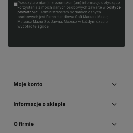
Przeczytałem(am) i zrozumiałem(am) informacje dotyczące
korzystania z moich danych osobowych zawarte w
polityce
prywatności
. Administratorem podanych danych
osobowych jest Firma Handlowa Soft Mariusz Mazur,
Mateusz Mazur Sp. Jawna. Możesz w każdym czasie
wycofać tę zgodę.
Moje konto
Informacje o sklepie
O firmie