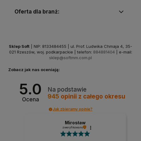
Oferta dla branż:
Sklep Soft
| NIP: 8133484455 | ul. Prof. Ludwika Chmaja 4, 35-
021 Rzeszów, woj. podkarpackie | telefon:
884881404
| e-mail:
sklep@softmm.com.pl
Zobacz jak nas oceniają:
5.0
Na podstawie
945
opinii
z całego okresu
Ocena
Jak zbieramy opinie?
Mirosław
zweryfikowano