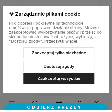
Szybka realizacja zamówienia.
🍪 Zarządzanie plikami cookie
Pliki cookies i pokrewne im technologie
umożliwiają poprawne działanie strony. Możesz
w tym miesiącu
zaakceptować wykorzystanie plików i przejść do
sklepu lub dostosować ich użycie, wybierając
"Dostosuj zgody".
Przeczytaj więcej
zebranych i zweryfikowanych przez
Zaakceptuj tylko niezbędne
Dostosuj zgody
Zaakceptuj wszystkie
Sklep internetowy Shoper.pl
Szablon Shoper Modern 3.0™
od
GrowCommerce