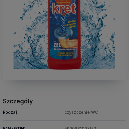
Szczegóły
Rodzaj
czyszczenie WC
EAN (GTIN)
5900931007152