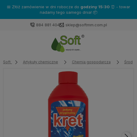
📅 Złóż zamówienie w dni robocze do
godziny 15:30
⏰ - towar
nadamy tego samego dnia! 📦
884 881 404
sklep@softmm.com.pl
Soft
Artykuły chemiczne
Chemia gospodarcza
Środki 