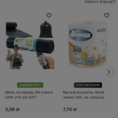
Zobacz więcej
Do ulubionych
Do ulubi
🌿 MARKA SOFT
🏅 HIT KATEGORII
💎 WYBÓR KLIENTÓW
Worki na odpady 60l czarne
Ręcznik kuchenny Słonik
LDPE a'10 szt SOFT
Jumbo 300, 2w celuloza
2,58 zł
7,70 zł