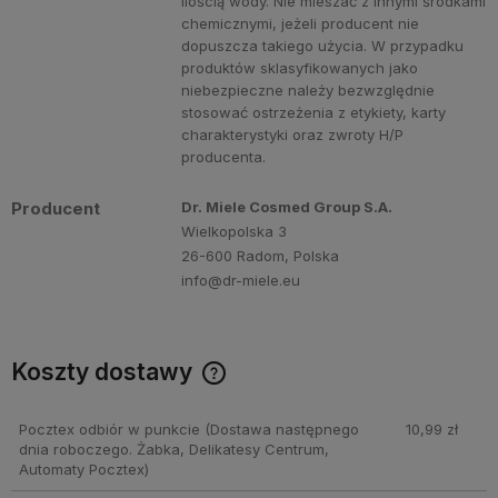
ilością wody. Nie mieszać z innymi środkami
chemicznymi, jeżeli producent nie
dopuszcza takiego użycia. W przypadku
produktów sklasyfikowanych jako
niebezpieczne należy bezwzględnie
stosować ostrzeżenia z etykiety, karty
charakterystyki oraz zwroty H/P
producenta.
Producent
Dr. Miele Cosmed Group S.A.
Wielkopolska 3
26-600 Radom, Polska
info@dr-miele.eu
Koszty dostawy
Cena nie zawiera ewentualnych kosztów płatności
Pocztex odbiór w punkcie
(Dostawa następnego
10,99 zł
dnia roboczego. Żabka, Delikatesy Centrum,
Automaty Pocztex)