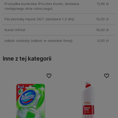
Przesyłka kurierska
(Pocztex Kurier, dostawa
11,99 zł
następnego dnia roboczego)
Paczkomaty Inpost 24/7
(dostawa 1-2 dni)
13,00 zł
Kurier InPost
19,00 zł
odbiór osobisty
(odbiór w siedzibie firmy)
0,00 zł
Inne z tej kategorii
bionych
bionych
Do ulubionych
Do ulubionych
Do ulubi
Do ulubi