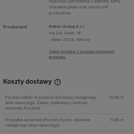
stosować ostrzeżenia z etykiety, karty
charakterystyki oraz zwroty H/P
producenta.
Producent
Bolton Group S.r.l.
Via G.B. Pirelli, 19
- Milan 20124, Włochy
Zgłoś problem z bezpieczeństwem
produktu
Koszty dostawy
Cena nie zawiera ewentualnych kosztów płatności
Pocztex odbiór w punkcie
(Dostawa następnego
10,99 zł
dnia roboczego. Żabka, Delikatesy Centrum,
Automaty Pocztex)
Przesyłka kurierska
(Pocztex Kurier, dostawa
11,99 zł
następnego dnia roboczego)