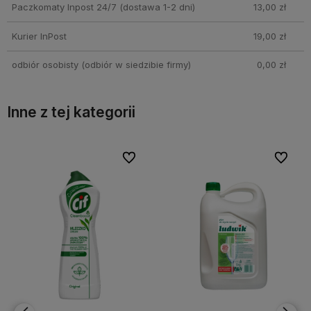
Paczkomaty Inpost 24/7
(dostawa 1-2 dni)
13,00 zł
Kurier InPost
19,00 zł
odbiór osobisty
(odbiór w siedzibie firmy)
0,00 zł
Inne z tej kategorii
 ulubionych
 ulubionych
Do ulubionych
Do ulubionych
Do u
Do u