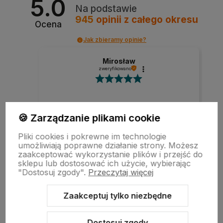
5.0
Na podstawie
945
opinii
z całego okresu
Ocena
Jak zbieramy opinie?
Mirosław
zweryfikowano
Szybka realizacja zamówienia.
🍪 Zarządzanie plikami cookie
Pliki cookies i pokrewne im technologie
umożliwiają poprawne działanie strony. Możesz
w tym miesiącu
zaakceptować wykorzystanie plików i przejść do
sklepu lub dostosować ich użycie, wybierając
"Dostosuj zgody".
Przeczytaj więcej
zebranych i zweryfikowanych przez
Zaakceptuj tylko niezbędne
Dostosuj zgody