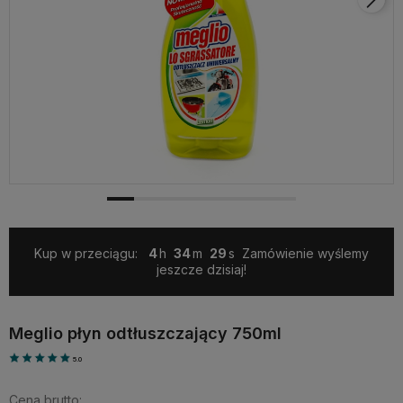
Kup w przeciągu:
4
34
28
Zamówienie wyślemy
jeszcze dzisiaj!
Meglio płyn odtłuszczający 750ml
5.0
Cena brutto: