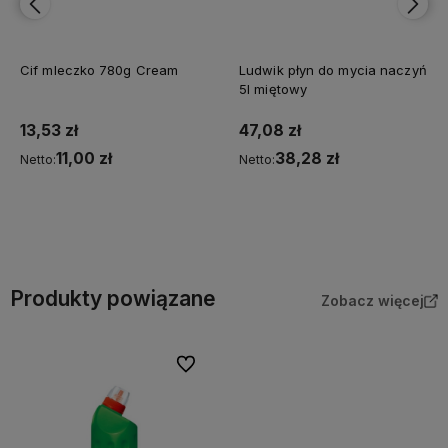
Ludwik płyn do mycia naczyń
Ajax płyn - Floral Fiesta Polne
5l miętowy
Kwiaty 5l
47,08 zł
48,76 zł
38,28 zł
39,64 zł
Netto:
Netto:
Do koszyka
Do koszyka
Produkty powiązane
Zobacz więcej
Do ulubionych