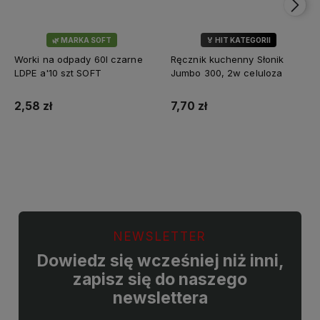
🌿 MARKA SOFT
🏅 HIT KATEGORII
💎 WYBÓR KLIENTÓW
Worki na odpady 60l czarne
Ręcznik kuchenny Słonik
LDPE a'10 szt SOFT
Jumbo 300, 2w celuloza
2,58 zł
7,70 zł
Do koszyka
Do koszyka
NEWSLETTER
Dowiedz się wcześniej niż inni,
zapisz się do naszego
newslettera