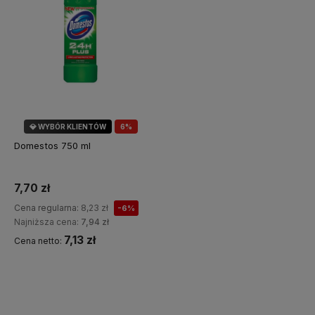
💎 WYBÓR KLIENTÓW
6%
OKAZJA
Domestos 750 ml
7,70 zł
Cena regularna:
8,23 zł
-6%
Najniższa cena:
7,94 zł
7,13 zł
Cena netto:
Do koszyka