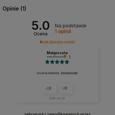
Opinie
(1)
5.0
Na podstawie
1
opinii
Ocena
Jak zbieramy opinie?
Małgorzata
zweryfikowano
Ocena klienta:
Doskonale
0
0
2025-03-26
zebranych i zweryfikowanych przez