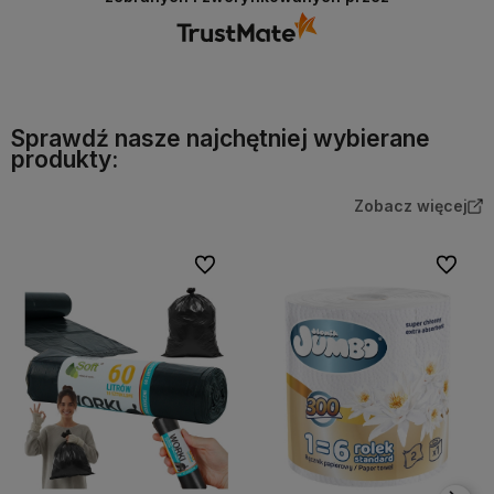
Sprawdź nasze najchętniej wybierane
produkty:
Zobacz więcej
Do ulubionych
Do ulubi