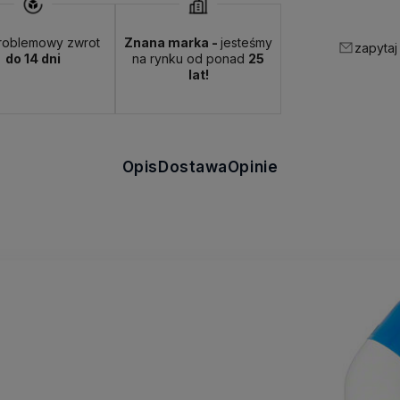
roblemowy zwrot
Znana marka -
jesteśmy
zapytaj
do 14 dni
na rynku od ponad
25
lat!
Opis
Dostawa
Opinie