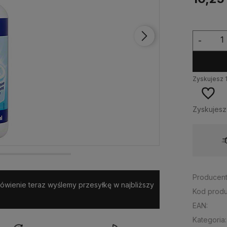
-
Zyskujesz
Zyskujes
Wysyłka w:
24 godziny
Producent
amówienie teraz wyślemy przesyłkę w najbliższy
Kod produ
EAN:
Kategoria: