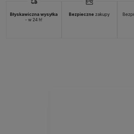
Błyskawiczna wysyłka
Bezpieczne
zakupy
Bezp
- w 24 h!