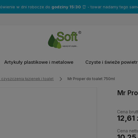
Zakup produkty marki
Katrin
- a otrzymasz gratisy!❤️
Artykuły plastikowe i metalowe
Czyste i świeże powiet
 czyszczenia łazienek i toalet
Mr Proper do toalet 750ml
Mr Pro
Cena brutt
12,61 
Cena nett
10,25 