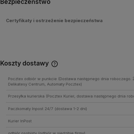
Bezpieczeństwo
Certyfikaty i ostrzeżenie bezpieczeństwa
Koszty dostawy
Cena nie zawiera ewentualnych
Pocztex odbiór w punkcie
(Dostawa następnego dnia roboczego. 
kosztów płatności
Delikatesy Centrum, Automaty Pocztex)
Przesyłka kurierska
(Pocztex Kurier, dostawa następnego dnia rob
Paczkomaty Inpost 24/7
(dostawa 1-2 dni)
Kurier InPost
odbiór osobisty
(odbiór w siedzibie firmy)