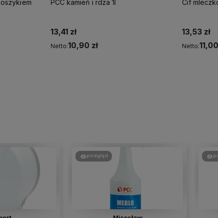
koszykiem
PCC kamień i rdza 1l
Cif mlecz
13,41 zł
13,53 zł
10,90 zł
11,00
Netto:
Netto:
Do koszyka
podgląd
p
bert
Mirosław