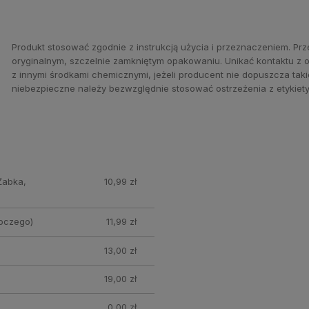
Produkt stosować zgodnie z instrukcją użycia i przeznaczeniem. 
oryginalnym, szczelnie zamkniętym opakowaniu. Unikać kontaktu z oc
z innymi środkami chemicznymi, jeżeli producent nie dopuszcza ta
niebezpieczne należy bezwzględnie stosować ostrzeżenia z etykiety,
Żabka,
10,99 zł
oczego)
11,99 zł
13,00 zł
19,00 zł
0,00 zł