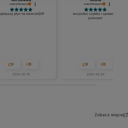
zweryfikowano
zweryfikowano
ajlepszy płyn na świecie😊💯
wszystko szybko i sprawnie,
polecam!
0
0
0
0
2026-05-18
2026-06-24
Zobacz więcej