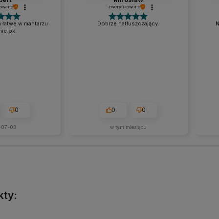
kowano
zweryfikowano
 łatwe w mantarzu
Dobrze natłuszczający.
N
ie ok.
0
0
0
-07-03
w tym miesiącu
kty: