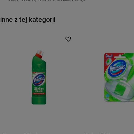
Inne z tej kategorii
Do ulubionych
Do ulubionych