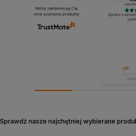
zweryfi
Może zainteresują Cię
inne ocenione produkty
Zgodny z opisem
ogóln
0
2026
Sprawdź nasze najchętniej wybierane produ