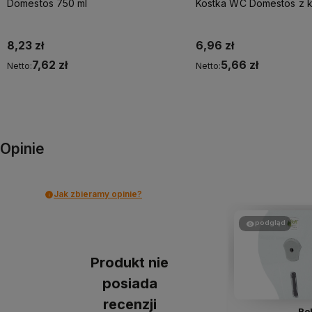
Domestos 750 ml
Kostka WC Domestos z 
8,23 zł
6,96 zł
7,62 zł
5,66 zł
Netto:
Netto:
Do koszyka
Do koszyka
Opinie
Jak zbieramy opinie?
podgląd
Produkt nie
posiada
recenzji
Ro