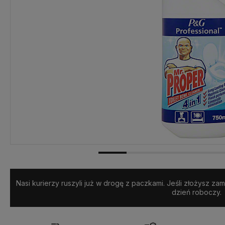
Dostępność:
Ponad 50 szt.
Nasi kurierzy ruszyli już w drogę z paczkami. Jeśli złożysz z
dzień roboczy.