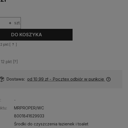
+
szt.
DO KOSZYKA
12
pkt [
?
]
z
12
pkt [
?
]
Dostawa:
od 10,99 zł
- Pocztex odbiór w punkcie
:
-
ktu:
MRPROPER/WC
8001841629933
Środki do czyszczenia łazienek i toalet