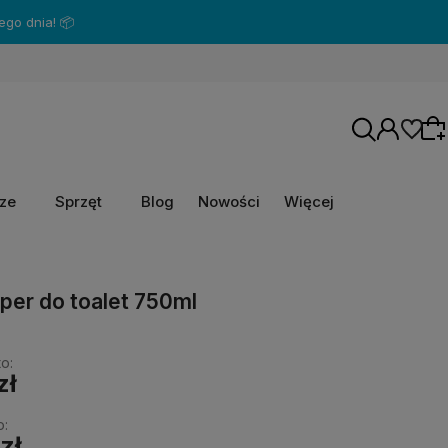
rze
Sprzęt
Blog
Nowości
Więcej
Wybierz coś dla siebie z naszej aktualnej
per do toalet 750ml
oferty lub zaloguj się, aby przywrócić dodane
produkty do listy z poprzedniej sesji.
o:
zł
o:
zł