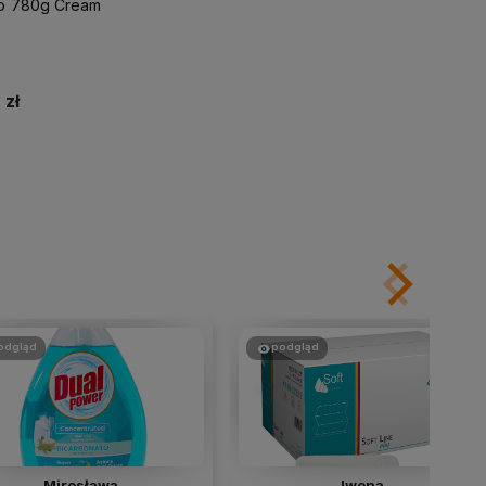
ko 780g Cream
 zł
Do koszyka
odgląd
podgląd
Mirosława
Iwona