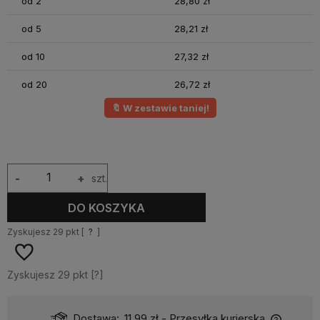
od 2
28,80 zł
od 5
28,21 zł
od 10
27,32 zł
od 20
26,72 zł
🔖 W zestawie taniej!
-
+
szt.
DO KOSZYKA
Zyskujesz
29
pkt [
?
]
Zyskujesz
29
pkt [
?
]
Dostawa:
11,99 zł
- Przesyłka kurierska