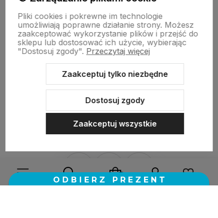
Pliki cookies i pokrewne im technologie
umożliwiają poprawne działanie strony. Możesz
Szybka realizacja zamówienia.
zaakceptować wykorzystanie plików i przejść do
sklepu lub dostosować ich użycie, wybierając
"Dostosuj zgody".
Przeczytaj więcej
w tym miesiącu
Zaakceptuj tylko niezbędne
zebranych i zweryfikowanych przez
Dostosuj zgody
Zaakceptuj wszystkie
Sklep internetowy Shoper.pl
Szablon Shoper Modern 3.0™
od
GrowCommerce
Wybierz coś dla siebie z naszej aktualnej oferty lub zaloguj