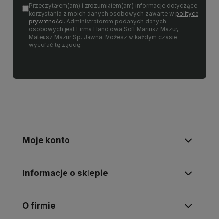
Przeczytałem(am) i zrozumiałem(am) informacje dotyczące
korzystania z moich danych osobowych zawarte w
polityce
prywatności
. Administratorem podanych danych
osobowych jest Firma Handlowa Soft Mariusz Mazur,
Mateusz Mazur Sp. Jawna. Możesz w każdym czasie
wycofać tę zgodę.
Moje konto
Informacje o sklepie
O firmie