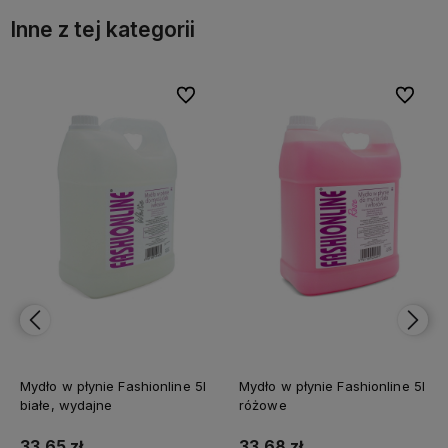
Inne z tej kategorii
bionych
bionych
Do ulubionych
Do ulubionych
Do ulub
Do ulub
Mydło w płynie Fashionline 5l
Mydło w płynie NINA 5l z
różowe
gliceryną, wydajne
33,68 zł
25,42 zł