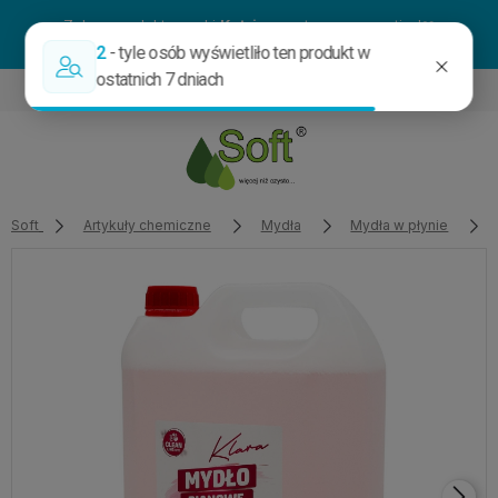
Zakup produkty marki
Katrin
- a otrzymasz gratisy!❤️
884 881 404
sklep@softmm.com.pl
Soft
Artykuły chemiczne
Mydła
Mydła w płynie