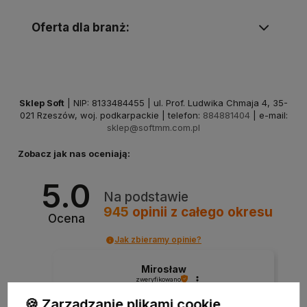
Oferta dla branż:
Sklep Soft
| NIP: 8133484455 | ul. Prof. Ludwika Chmaja 4, 35-
021 Rzeszów, woj. podkarpackie | telefon:
884881404
| e-mail:
sklep@softmm.com.pl
Zobacz jak nas oceniają:
5.0
Na podstawie
945
opinii
z całego okresu
Ocena
Jak zbieramy opinie?
Mirosław
zweryfikowano
🍪 Zarządzanie plikami cookie