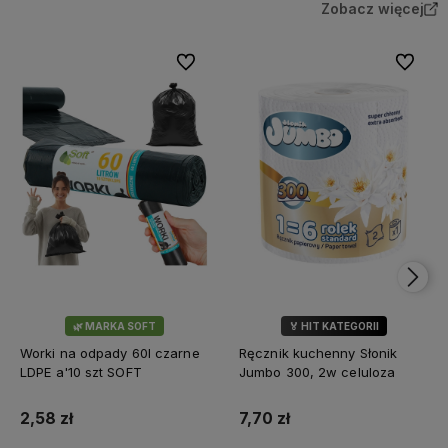
Zobacz więcej
Do ulubionych
Do ulubi
🌿 MARKA SOFT
🏅 HIT KATEGORII
💎 WYBÓR KLIENTÓW
Worki na odpady 60l czarne
Ręcznik kuchenny Słonik
LDPE a'10 szt SOFT
Jumbo 300, 2w celuloza
2,58 zł
7,70 zł