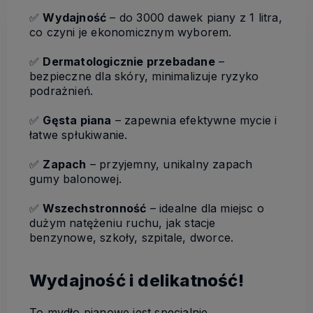
✅
Wydajność
– do 3000 dawek piany z 1 litra,
co czyni je ekonomicznym wyborem.
✅
Dermatologicznie przebadane
–
bezpieczne dla skóry, minimalizuje ryzyko
podrażnień.
✅
Gęsta piana
– zapewnia efektywne mycie i
łatwe spłukiwanie.
✅
Zapach
– przyjemny, unikalny zapach
gumy balonowej.
✅
Wszechstronność
– idealne dla miejsc o
dużym natężeniu ruchu, jak stacje
benzynowe, szkoły, szpitale, dworce.
Wydajność i delikatność!
To mydło pianowe jest specjalnie