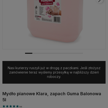
Nasi kurierzy ruszyli już w drogę z paczkami. Jeśli złożysz
zamówienie teraz wyślemy przesyłkę w najbliższy dzień
roboczy.
Mydło pianowe Klara, zapach Guma Balonowa
5l
5.0