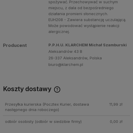
spożywać. Przechowywać w suchym
miejscu, z dala od bezpośredniego
działania promieni słonecznych.
EUH208 - Zawiera substancję uczulającą.
Może powodować wystąpienie reakcji
alergicznej.
Producent
P.P.H.U. KLARCHEM Michał Szamburski
Aleksandrów 43 B
26-337 Aleksandrów, Polska
biuro@klarchem.pl
Koszty dostawy
Cena nie zawiera ewentualnych kosztów płatności
Przesyłka kurierska
(Pocztex Kurier, dostawa
11,99 zł
następnego dnia roboczego)
odbiór osobisty
(odbiór w siedzibie firmy)
0,00 zł