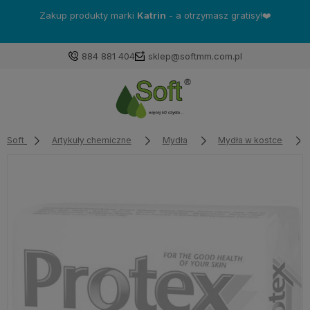
Zakup produkty marki
Katrin
- a otrzymasz gratisy!❤️
884 881 404
sklep@softmm.com.pl
Soft
Artykuły chemiczne
Mydła
Mydła w kostce