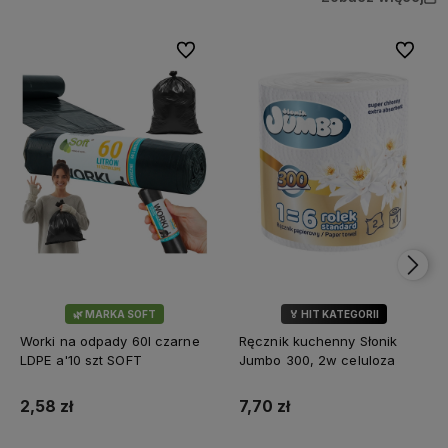
Do ulubionych
Do ulubi
🌿 MARKA SOFT
🏅 HIT KATEGORII
💎 WYBÓR KLIENTÓW
Worki na odpady 60l czarne
Ręcznik kuchenny Słonik
LDPE a'10 szt SOFT
Jumbo 300, 2w celuloza
2,58 zł
7,70 zł