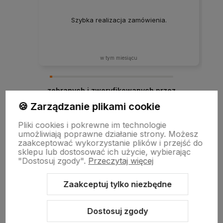
Szybka realizacja zamówienia.
w tym miesiącu
zebranych i zweryfikowanych przez
🍪 Zarządzanie plikami cookie
Pliki cookies i pokrewne im technologie
umożliwiają poprawne działanie strony. Możesz
zaakceptować wykorzystanie plików i przejść do
sklepu lub dostosować ich użycie, wybierając
"Dostosuj zgody".
Przeczytaj więcej
Zaakceptuj tylko niezbędne
Sklep internetowy Shoper.pl
Szablon Shoper Modern 3.0™
od
GrowCommerce
Dostosuj zgody