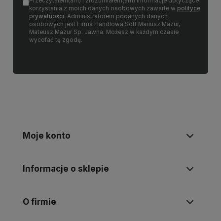
Przeczytałem(am) i zrozumiałem(am) informacje dotyczące
korzystania z moich danych osobowych zawarte w
polityce
prywatności
. Administratorem podanych danych
osobowych jest Firma Handlowa Soft Mariusz Mazur,
Mateusz Mazur Sp. Jawna. Możesz w każdym czasie
wycofać tę zgodę.
Moje konto
Informacje o sklepie
O firmie