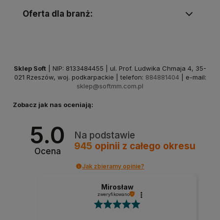
Oferta dla branż:
Sklep Soft
| NIP: 8133484455 | ul. Prof. Ludwika Chmaja 4, 35-
021 Rzeszów, woj. podkarpackie | telefon:
884881404
| e-mail:
sklep@softmm.com.pl
Zobacz jak nas oceniają:
5.0
Na podstawie
945
opinii
z całego okresu
Ocena
Jak zbieramy opinie?
Mirosław
zweryfikowano