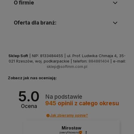
O firmie
Oferta dla branż:
Sklep Soft
| NIP: 8133484455 | ul. Prof. Ludwika Chmaja 4, 35-
021 Rzeszów, woj. podkarpackie | telefon:
884881404
| e-mail:
sklep@softmm.com.pl
Zobacz jak nas oceniają:
5.0
Na podstawie
945
opinii
z całego okresu
Ocena
Jak zbieramy opinie?
Mirosław
zweryfikowano