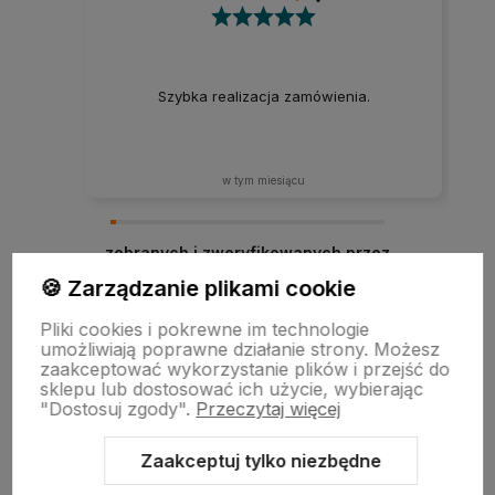
Szybka realizacja zamówienia.
w tym miesiącu
zebranych i zweryfikowanych przez
🍪 Zarządzanie plikami cookie
Pliki cookies i pokrewne im technologie
umożliwiają poprawne działanie strony. Możesz
zaakceptować wykorzystanie plików i przejść do
sklepu lub dostosować ich użycie, wybierając
"Dostosuj zgody".
Przeczytaj więcej
Zaakceptuj tylko niezbędne
Sklep internetowy Shoper.pl
Szablon Shoper Modern 3.0™
od