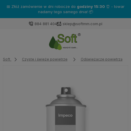
📅 Złóż zamówienie w dni robocze do
godziny 15:30
⏰ - towar
nadamy tego samego dnia! 📦
884 881 404
sklep@softmm.com.pl
Soft
Czyste i świeże powietrze
Odświeżacze powietrza