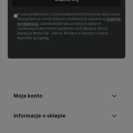
Przeczytałem(am) i zrozumiałem(am) informacje dotyczące
korzystania z moich danych osobowych zawarte w
polityce
prywatności
. Administratorem podanych danych
osobowych jest Firma Handlowa Soft Mariusz Mazur,
Mateusz Mazur Sp. Jawna. Możesz w każdym czasie
wycofać tę zgodę.
Moje konto
Informacje o sklepie