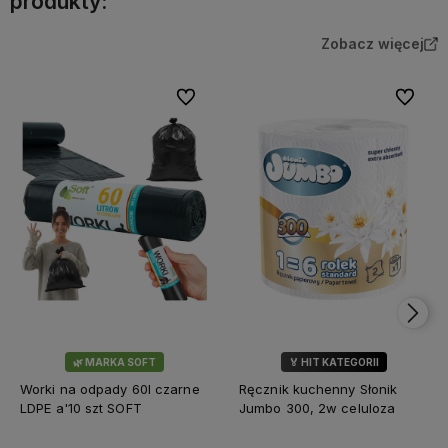
produkty:
Zobacz więcej
Do ulubionych
Do ulubi
🌿 MARKA SOFT
🏅 HIT KATEGORII
💎 WYBÓR KLIENTÓW
Worki na odpady 60l czarne
Ręcznik kuchenny Słonik
LDPE a'10 szt SOFT
Jumbo 300, 2w celuloza