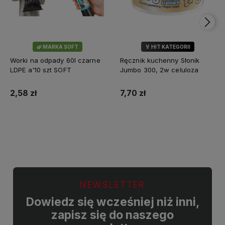
🌿 MARKA SOFT
🏅 HIT KATEGORII
💎 WYBÓR KLIENTÓW
Worki na odpady 60l czarne
Ręcznik kuchenny Słonik
LDPE a'10 szt SOFT
Jumbo 300, 2w celuloza
2,58 zł
7,70 zł
Do koszyka
Do koszyka
NEWSLETTER
Dowiedz się wcześniej niż inni,
zapisz się do naszego