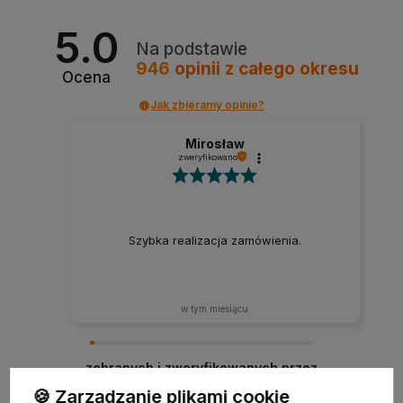
5.0
Na podstawie
946
opinii
z całego okresu
Ocena
Jak zbieramy opinie?
Mirosław
zweryfikowano
Szybka realizacja zamówienia.
w tym miesiącu
zebranych i zweryfikowanych przez
🍪 Zarządzanie plikami cookie