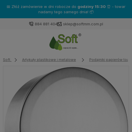
📅 Złóż zamówienie w dni robocze do
godziny 15:30
⏰ - towar
nadamy tego samego dnia! 📦
884 881 404
sklep@softmm.com.pl
Soft
Artykuły plastikowe i metalowe
Podajniki papierów toal