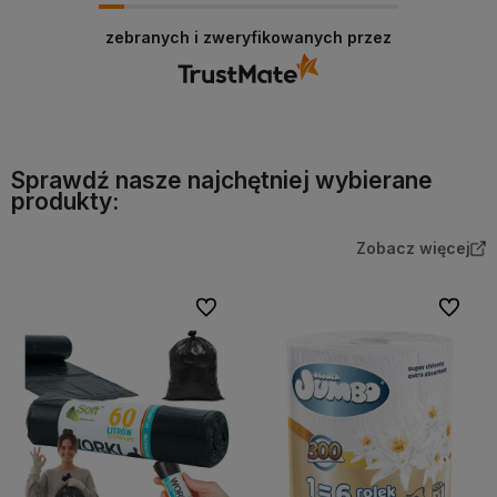
zebranych i zweryfikowanych przez
Sprawdź nasze najchętniej wybierane
produkty:
Zobacz więcej
Do ulubionych
Do ulubi