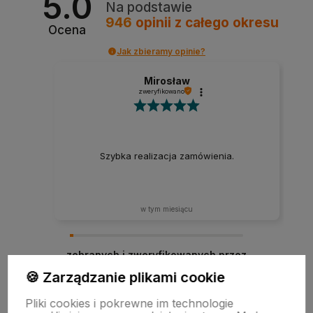
5.0
Na podstawie
946
opinii
z całego okresu
Ocena
Jak zbieramy opinie?
Mirosław
zweryfikowano
Szybka realizacja zamówienia.
w tym miesiącu
zebranych i zweryfikowanych przez
🍪 Zarządzanie plikami cookie
Pliki cookies i pokrewne im technologie