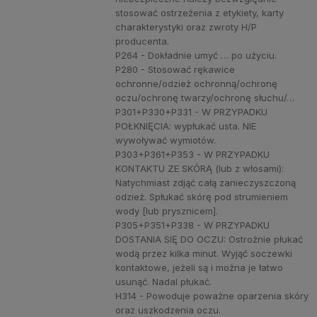
stosować ostrzeżenia z etykiety, karty
charakterystyki oraz zwroty H/P
producenta.
P264 - Dokładnie umyć … po użyciu.
P280 - Stosować rękawice
ochronne/odzież ochronną/ochronę
oczu/ochronę twarzy/ochronę słuchu/…
P301+P330+P331 - W PRZYPADKU
POŁKNIĘCIA: wypłukać usta. NIE
wywoływać wymiotów.
P303+P361+P353 - W PRZYPADKU
KONTAKTU ZE SKÓRĄ (lub z włosami):
Natychmiast zdjąć całą zanieczyszczoną
odzież. Spłukać skórę pod strumieniem
wody [lub prysznicem].
P305+P351+P338 - W PRZYPADKU
DOSTANIA SIĘ DO OCZU: Ostrożnie płukać
wodą przez kilka minut. Wyjąć soczewki
kontaktowe, jeżeli są i można je łatwo
usunąć. Nadal płukać.
H314 - Powoduje poważne oparzenia skóry
oraz uszkodzenia oczu.