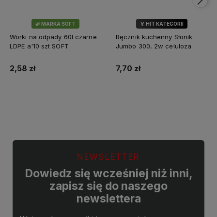
🌿 MARKA SOFT
🏅 HIT KATEGORII
💎 WYBÓR KLIENTÓW
Worki na odpady 60l czarne
Ręcznik kuchenny Słonik
LDPE a'10 szt SOFT
Jumbo 300, 2w celuloza
2,58 zł
7,70 zł
Do koszyka
Do koszyka
NEWSLETTER
Dowiedz się wcześniej niż inni,
zapisz się do naszego
newslettera