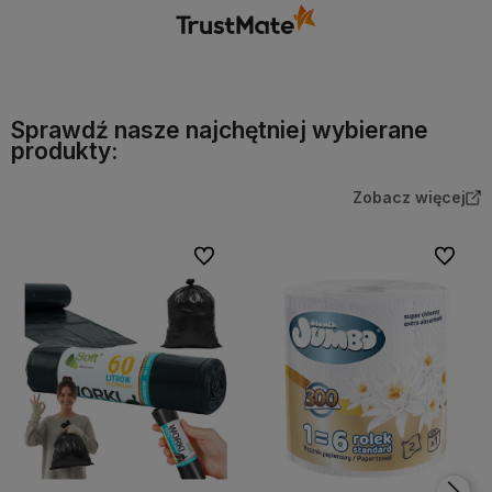
Sprawdź nasze najchętniej wybierane
produkty:
Zobacz więcej
Do ulubionych
Do ulubi