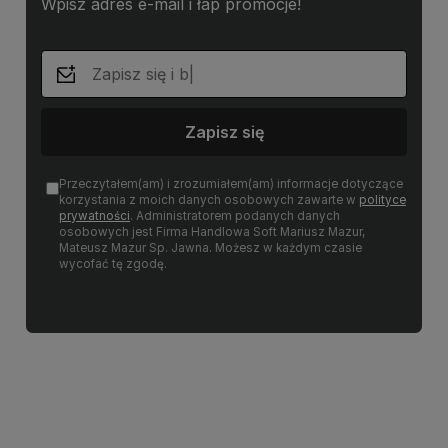
Wpisz adres e-mail i łap promocje!
Zapisz się
Przeczytałem(am) i zrozumiałem(am) informacje dotyczące
korzystania z moich danych osobowych zawarte w
polityce
prywatności
. Administratorem podanych danych
osobowych jest Firma Handlowa Soft Mariusz Mazur,
Mateusz Mazur Sp. Jawna. Możesz w każdym czasie
wycofać tę zgodę.