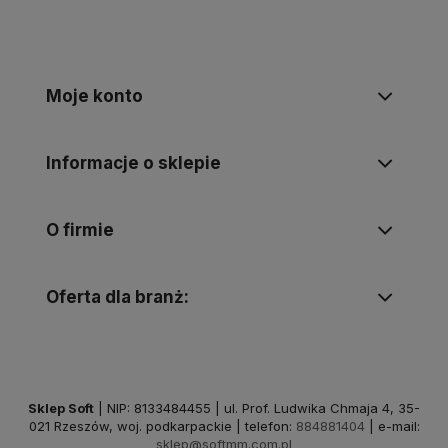
Moje konto
Informacje o sklepie
O firmie
Oferta dla branż:
Sklep Soft
| NIP: 8133484455 | ul. Prof. Ludwika Chmaja 4, 35-
021 Rzeszów, woj. podkarpackie | telefon:
884881404
| e-mail:
sklep@softmm.com.pl