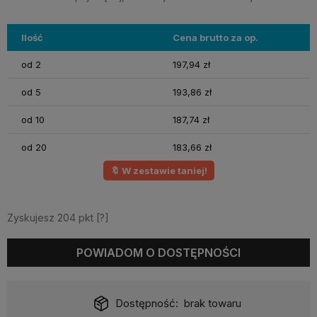
Ilość
Cena brutto za op.
od 2
197,94 zł
od 5
193,86 zł
od 10
187,74 zł
od 20
183,66 zł
🔖 W zestawie taniej!
Zyskujesz
204
pkt [
?
]
POWIADOM O DOSTĘPNOŚCI
Dostępność:
brak towaru