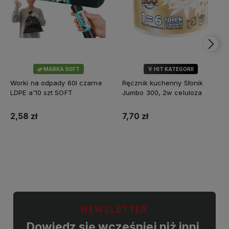
🌿 MARKA SOFT
🏅 HIT KATEGORII
💎 WYBÓR KLIENTÓW
Worki na odpady 60l czarne
Ręcznik kuchenny Słonik
LDPE a'10 szt SOFT
Jumbo 300, 2w celuloza
2,58 zł
7,70 zł
Do koszyka
Do koszyka
NEWSLETTER
Dowiedz się wcześniej niż inni,