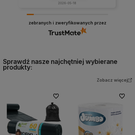
2026-05-18
zebranych i zweryfikowanych przez
Sprawdź nasze najchętniej wybierane
produkty:
Zobacz więcej
Do ulubionych
Do ulubi