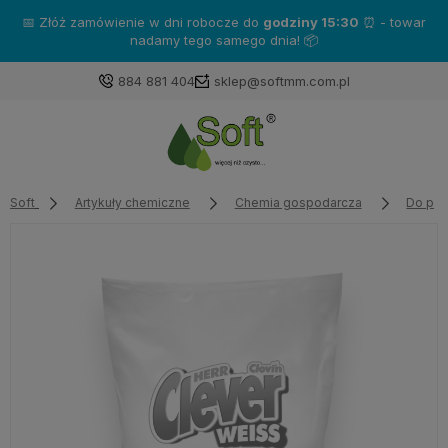
📅 Złóż zamówienie w dni robocze do
godziny 15:30
⏰ - towar
nadamy tego samego dnia! 📦
884 881 404
sklep@softmm.com.pl
Soft
Artykuły chemiczne
Chemia gospodarcza
Do pra