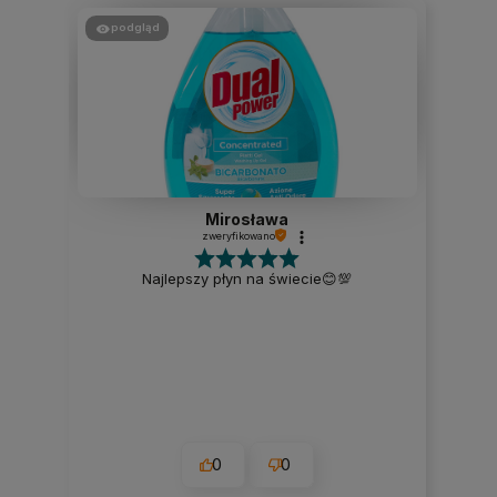
podgląd
Mirosława
zweryfikowano
Najlepszy płyn na świecie😊💯
0
0