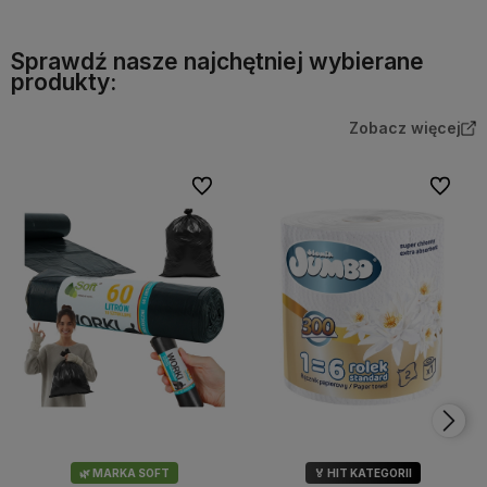
Sprawdź nasze najchętniej wybierane
produkty:
Zobacz więcej
Do ulubionych
Do ulubi
🌿 MARKA SOFT
🏅 HIT KATEGORII