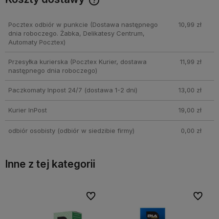
Cena nie zawiera ewentualnych kosztów płatności
Pocztex odbiór w punkcie
(Dostawa następnego
10,99 zł
dnia roboczego. Żabka, Delikatesy Centrum,
Automaty Pocztex)
Przesyłka kurierska
(Pocztex Kurier, dostawa
11,99 zł
następnego dnia roboczego)
Paczkomaty Inpost 24/7
(dostawa 1-2 dni)
13,00 zł
Kurier InPost
19,00 zł
odbiór osobisty
(odbiór w siedzibie firmy)
0,00 zł
Inne z tej kategorii
bionych
bionych
Do ulubionych
Do ulubionych
Do ulubi
Do ulubi