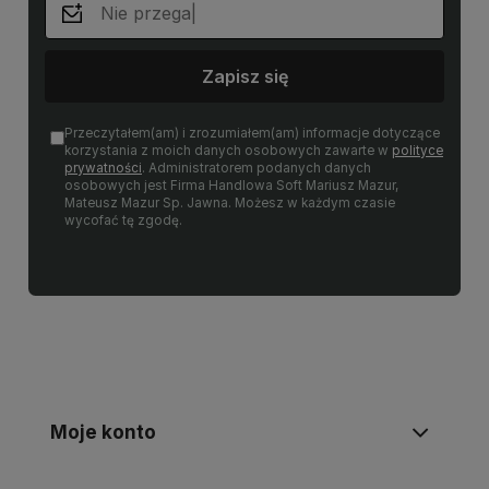
Zapisz się
Przeczytałem(am) i zrozumiałem(am) informacje dotyczące
korzystania z moich danych osobowych zawarte w
polityce
prywatności
. Administratorem podanych danych
osobowych jest Firma Handlowa Soft Mariusz Mazur,
Mateusz Mazur Sp. Jawna. Możesz w każdym czasie
wycofać tę zgodę.
Moje konto