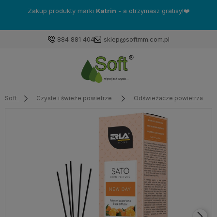
Zakup produkty marki
Katrin
- a otrzymasz gratisy!❤️
884 881 404
sklep@softmm.com.pl
Soft
Czyste i świeże powietrze
Odświeżacze powietrza