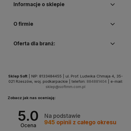
Informacje o sklepie
O firmie
Oferta dla branż:
Sklep Soft
| NIP: 8133484455 | ul. Prof. Ludwika Chmaja 4, 35-
021 Rzeszów, woj. podkarpackie | telefon:
884881404
| e-mail:
sklep@softmm.com.pl
Zobacz jak nas oceniają:
5.0
Na podstawie
945
opinii
z całego okresu
Ocena