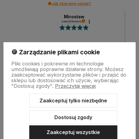
Jak zbieramy opinie?
Mirosław
zweryfikowano
Szybka realizacja zamówienia.
🍪 Zarządzanie plikami cookie
Pliki cookies i pokrewne im technologie
umożliwiają poprawne działanie strony. Możesz
w tym miesiącu
zaakceptować wykorzystanie plików i przejść do
sklepu lub dostosować ich użycie, wybierając
"Dostosuj zgody".
Przeczytaj więcej
zebranych i zweryfikowanych przez
Zaakceptuj tylko niezbędne
Dostosuj zgody
Zaakceptuj wszystkie