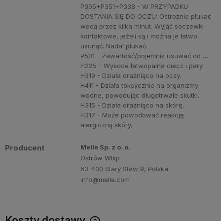
P305+P351+P338 - W PRZYPADKU
DOSTANIA SIĘ DO OCZU: Ostrożnie płukać
wodą przez kilka minut. Wyjąć soczewki
kontaktowe, jeżeli są i można je łatwo
usunąć. Nadal płukać.
P501 - Zawartość/pojemnik usuwać do …
H225 - Wysoce łatwopalna ciecz i pary.
H319 - Działa drażniąco na oczy.
H411 - Działa toksycznie na organizmy
wodne, powodując długotrwałe skutki.
H315 - Działa drażniąco na skórę.
H317 - Może powodować reakcję
alergiczną skóry.
Producent
Melle Sp. z o. o.
Ostrów Wlkp
63-400 Stary Staw 9, Polska
info@melle.com
Koszty dostawy