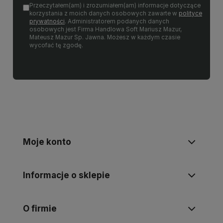
Przeczytałem(am) i zrozumiałem(am) informacje dotyczące
korzystania z moich danych osobowych zawarte w
polityce
prywatności
. Administratorem podanych danych
osobowych jest Firma Handlowa Soft Mariusz Mazur,
Mateusz Mazur Sp. Jawna. Możesz w każdym czasie
wycofać tę zgodę.
Moje konto
Informacje o sklepie
O firmie