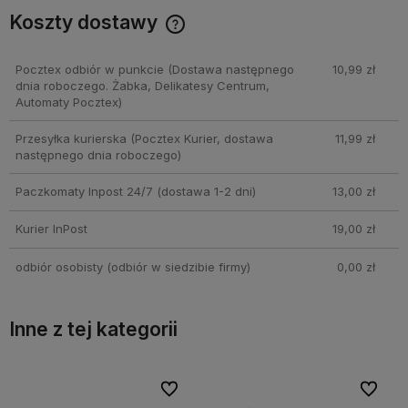
Koszty dostawy
Cena nie zawiera ewentualnych kosztów płatności
Pocztex odbiór w punkcie
(Dostawa następnego
10,99 zł
dnia roboczego. Żabka, Delikatesy Centrum,
Automaty Pocztex)
Przesyłka kurierska
(Pocztex Kurier, dostawa
11,99 zł
następnego dnia roboczego)
Paczkomaty Inpost 24/7
(dostawa 1-2 dni)
13,00 zł
Kurier InPost
19,00 zł
odbiór osobisty
(odbiór w siedzibie firmy)
0,00 zł
Inne z tej kategorii
bionych
bionych
Do ulubionych
Do ulubionych
Do ulubi
Do ulubi