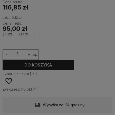
Cena brutto:
116,85 zł
szt.
0,12 zł
Cena netto:
95,00 zł
( 1
szt.
=
0,10 zł
)
-
+
op.
DO KOSZYKA
Zyskujesz
116
pkt [
?
]
Zyskujesz
116
pkt [
?
]
Dostawa:
od 10,99 zł
- Pocztex odbiór w punkcie