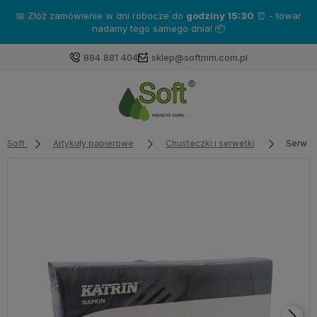
📅 Złóż zamówienie w dni robocze do
godziny 15:30
⏰ - towar
nadamy tego samego dnia! 📦
884 881 404
sklep@softmm.com.pl
Soft
Artykuły papierowe
Chusteczki i serwetki
Serwetk