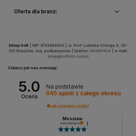
Oferta dla branż:
Sklep Soft
| NIP: 8133484455 | ul. Prof. Ludwika Chmaja 4, 35-
021 Rzeszów, woj. podkarpackie | telefon:
884881404
| e-mail:
sklep@softmm.com.pl
Zobacz jak nas oceniają:
5.0
Na podstawie
945
opinii
z całego okresu
Ocena
Jak zbieramy opinie?
Mirosław
zweryfikowano