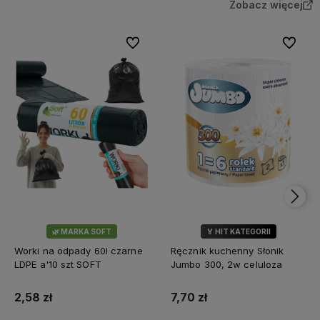
Zobacz więcej
Do ulubionych
Do ulubi
🌿 MARKA SOFT
🏅 HIT KATEGORII
💎 WYBÓR KLIENTÓW
Worki na odpady 60l czarne
Ręcznik kuchenny Słonik
LDPE a'10 szt SOFT
Jumbo 300, 2w celuloza
2,58 zł
7,70 zł