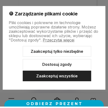
Szybka realizacja zamówienia.
🍪 Zarządzanie plikami cookie
Pliki cookies i pokrewne im technologie
umożliwiają poprawne działanie strony. Możesz
w tym miesiącu
zaakceptować wykorzystanie plików i przejść do
sklepu lub dostosować ich użycie, wybierając
"Dostosuj zgody".
Przeczytaj więcej
zebranych i zweryfikowanych przez
Zaakceptuj tylko niezbędne
Dostosuj zgody
Zaakceptuj wszystkie
Sklep internetowy Shoper.pl
Szablon Shoper Modern 3.0™
od
GrowCommerce