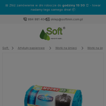
📅 Złóż zamówienie w dni robocze do
godziny 15:30
⏰ - towar
nadamy tego samego dnia! 📦
884 881 404
sklep@softmm.com.pl
Soft
Artykuły papierowe
Worki na śmieci
Worki na śmie