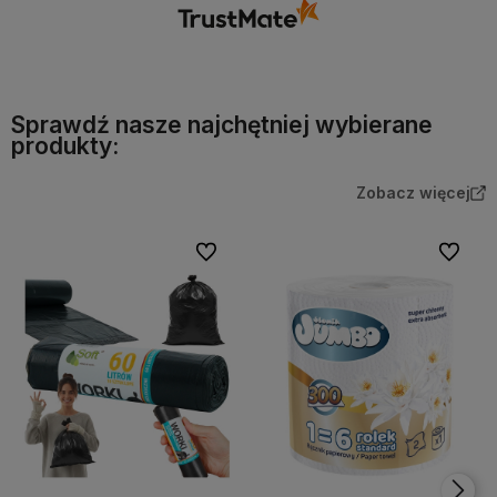
Sprawdź nasze najchętniej wybierane
produkty:
Zobacz więcej
Do ulubionych
Do ulubi