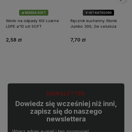
🌿 MARKA SOFT
🏅 HIT KATEGORII
💎 WYBÓR KLIENTÓW
Worki na odpady 60l czarne
Ręcznik kuchenny Słonik
LDPE a'10 szt SOFT
Jumbo 300, 2w celuloza
2,58 zł
7,70 zł
Do koszyka
Do koszyka
NEWSLETTER
Dowiedz się wcześniej niż inni,
zapisz się do naszego
newslettera
Wpisz adres e-mail i łap promocje!