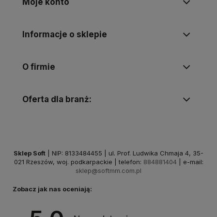
Moje konto
Informacje o sklepie
O firmie
Oferta dla branż:
Sklep Soft
| NIP: 8133484455 | ul. Prof. Ludwika Chmaja 4, 35-
021 Rzeszów, woj. podkarpackie | telefon:
884881404
| e-mail:
sklep@softmm.com.pl
Zobacz jak nas oceniają: