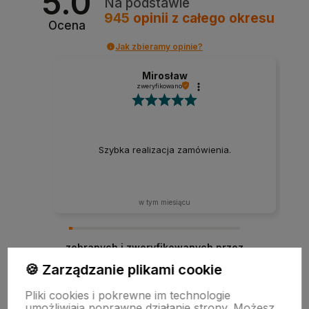
5.0
Na podstawie
945
opinii
z całego okresu
Ocena
Jak zbieramy opinie?
Mirosław
zweryfikowano
Szybka realizacja zamówienia.
w tym miesiącu
zebranych i zweryfikowanych przez
🍪 Zarządzanie plikami cookie
Pliki cookies i pokrewne im technologie
umożliwiają poprawne działanie strony. Możesz