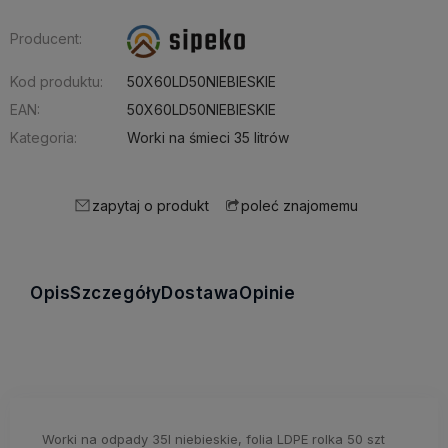
Producent:
Kod produktu:
50X60LD50NIEBIESKIE
EAN:
50X60LD50NIEBIESKIE
Kategoria:
Worki na śmieci 35 litrów
zapytaj o produkt
poleć znajomemu
Opis
Szczegóły
Dostawa
Opinie
Worki na odpady 35l niebieskie, folia LDPE rolka 50 szt​