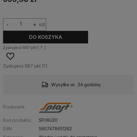
-
+
szt.
DO KOSZYKA
Zyskujesz
687
pkt [
?
]
Zyskujesz
687
pkt [
?
]
Dostawa:
Darmowa
Producent:
Kod produktu:
SP/WJ20
EAN:
5907478651282