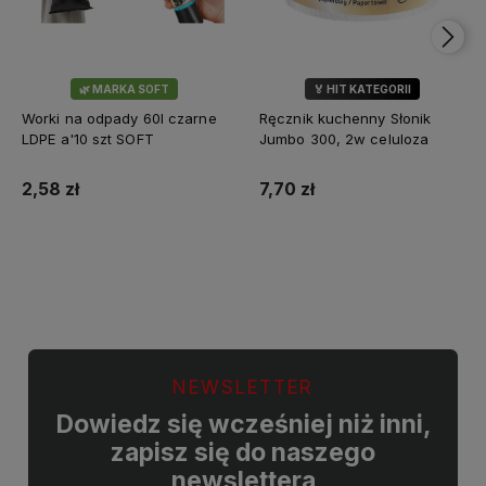
🌿 MARKA SOFT
🏅 HIT KATEGORII
💎 WYBÓR KLIENTÓW
Worki na odpady 60l czarne
Ręcznik kuchenny Słonik
LDPE a'10 szt SOFT
Jumbo 300, 2w celuloza
2,58 zł
7,70 zł
Do koszyka
Do koszyka
NEWSLETTER
Dowiedz się wcześniej niż inni,
zapisz się do naszego
newslettera