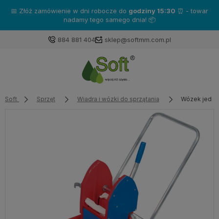
📅 Złóż zamówienie w dni robocze do
godziny 15:30
⏰ - towar
nadamy tego samego dnia! 📦
884 881 404
sklep@softmm.com.pl
Soft
Sprzęt
Wiadra i wózki do sprzątania
Wózek jedno