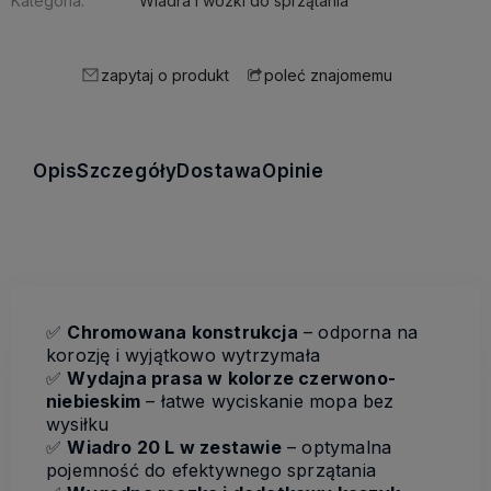
Kategoria:
Wiadra i wózki do sprzątania
zapytaj o produkt
poleć znajomemu
Opis
Szczegóły
Dostawa
Opinie
✅
Chromowana konstrukcja
– odporna na
korozję i wyjątkowo wytrzymała
✅
Wydajna prasa w kolorze czerwono-
niebieskim
– łatwe wyciskanie mopa bez
wysiłku
✅
Wiadro 20 L w zestawie
– optymalna
pojemność do efektywnego sprzątania