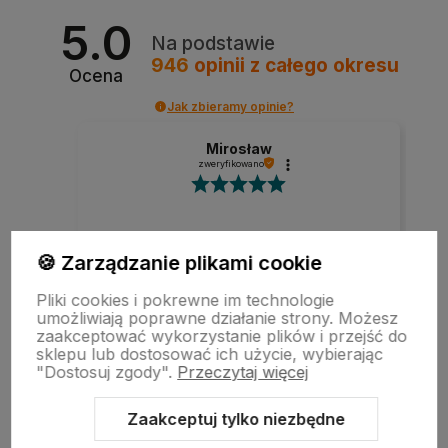
5.0
Na podstawie
946
opinii
z całego okresu
Ocena
Jak zbieramy opinie?
Mirosław
zweryfikowano
Szybka realizacja zamówienia.
🍪 Zarządzanie plikami cookie
Pliki cookies i pokrewne im technologie
umożliwiają poprawne działanie strony. Możesz
w tym miesiącu
zaakceptować wykorzystanie plików i przejść do
sklepu lub dostosować ich użycie, wybierając
"Dostosuj zgody".
Przeczytaj więcej
zebranych i zweryfikowanych przez
Zaakceptuj tylko niezbędne