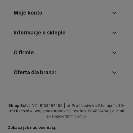
Moje konto
Informacje o sklepie
O firmie
Oferta dla branż:
Sklep Soft
| NIP: 8133484455 | ul. Prof. Ludwika Chmaja 4, 35-
021 Rzeszów, woj. podkarpackie | telefon:
884881404
| e-mail:
sklep@softmm.com.pl
Zobacz jak nas oceniają: