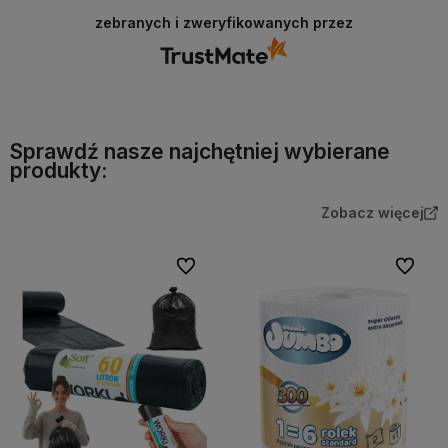
zebranych i zweryfikowanych przez
Sprawdź nasze najchętniej wybierane
produkty:
Zobacz więcej
Do ulubionych
Do ulubi