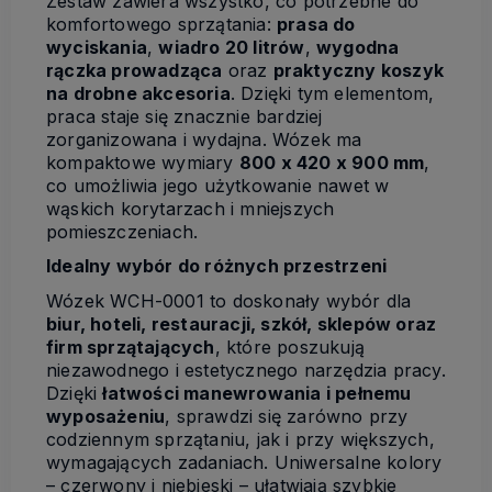
Zestaw zawiera wszystko, co potrzebne do
komfortowego sprzątania:
prasa do
wyciskania
,
wiadro 20 litrów
,
wygodna
rączka prowadząca
oraz
praktyczny koszyk
na drobne akcesoria
. Dzięki tym elementom,
praca staje się znacznie bardziej
zorganizowana i wydajna. Wózek ma
kompaktowe wymiary
800 x 420 x 900 mm
,
co umożliwia jego użytkowanie nawet w
wąskich korytarzach i mniejszych
pomieszczeniach.
Idealny wybór do różnych przestrzeni
Wózek WCH-0001 to doskonały wybór dla
biur, hoteli, restauracji, szkół, sklepów oraz
firm sprzątających
, które poszukują
niezawodnego i estetycznego narzędzia pracy.
Dzięki
łatwości manewrowania i pełnemu
wyposażeniu
, sprawdzi się zarówno przy
codziennym sprzątaniu, jak i przy większych,
wymagających zadaniach. Uniwersalne kolory
– czerwony i niebieski – ułatwiają szybkie