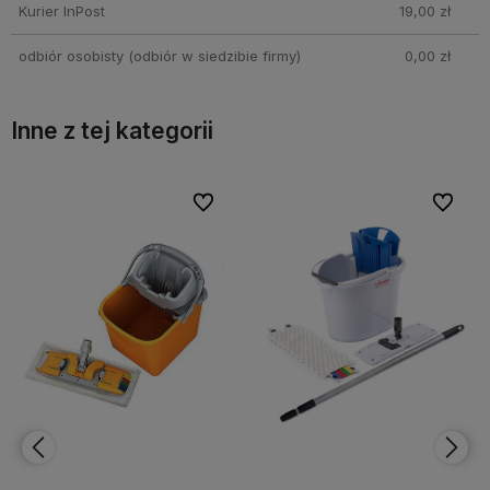
Kurier InPost
19,00 zł
odbiór osobisty
(odbiór w siedzibie firmy)
0,00 zł
Inne z tej kategorii
bionych
bionych
Do ulubionych
Do ulubionych
Do ulubi
Do ulubi