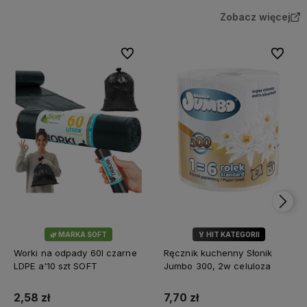
Zobacz więcej
Do ulubionych
Do ulubi
🌿 MARKA SOFT
🏅 HIT KATEGORII
💎 WYBÓR KLIENTÓW
Worki na odpady 60l czarne
Ręcznik kuchenny Słonik
LDPE a'10 szt SOFT
Jumbo 300, 2w celuloza
2,58 zł
7,70 zł