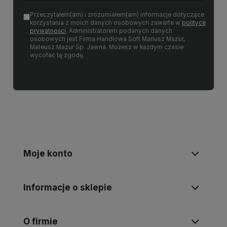
Przeczytałem(am) i zrozumiałem(am) informacje dotyczące
korzystania z moich danych osobowych zawarte w
polityce
prywatności
. Administratorem podanych danych
osobowych jest Firma Handlowa Soft Mariusz Mazur,
Mateusz Mazur Sp. Jawna. Możesz w każdym czasie
wycofać tę zgodę.
Moje konto
Informacje o sklepie
O firmie