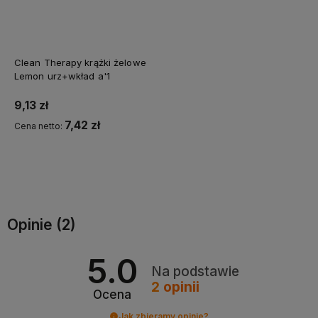
Clean Therapy krążki żelowe
Lemon urz+wkład a'1
9,13 zł
7,42 zł
Cena netto:
Do koszyka
Opinie
(2)
5.0
Na podstawie
2
opinii
Ocena
Jak zbieramy opinie?