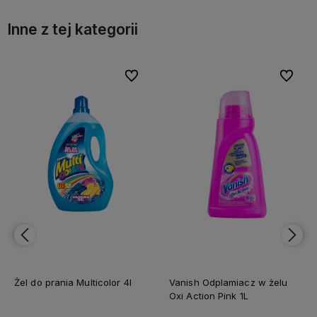
Inne z tej kategorii
bionych
bionych
Do ulubionych
Do ulubionych
Do ulubi
Do ulubi
Żel do prania Multicolor 4l
Vanish Odplamiacz w żelu
Oxi Action Pink 1L