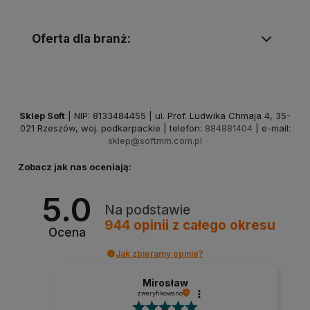
Oferta dla branż:
Sklep Soft
| NIP: 8133484455 | ul. Prof. Ludwika Chmaja 4, 35-
021 Rzeszów, woj. podkarpackie | telefon:
884881404
| e-mail:
sklep@softmm.com.pl
Zobacz jak nas oceniają:
5.0
Na podstawie
944
opinii
z całego okresu
Ocena
Jak zbieramy opinie?
Mirosław
zweryfikowano