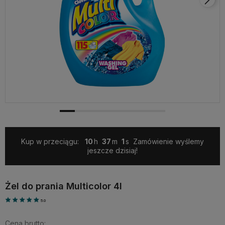
Kup w przeciągu:
10
37
1
Zamówienie wyślemy
jeszcze dzisiaj!
Żel do prania Multicolor 4l
5.0
Cena brutto: