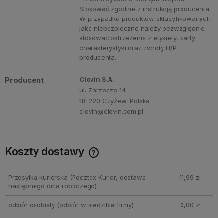
Stosować zgodnie z instrukcją producenta.
W przypadku produktów sklasyfikowanych
jako niebezpieczne należy bezwzględnie
stosować ostrzeżenia z etykiety, karty
charakterystyki oraz zwroty H/P
producenta.
Producent
Clovin S.A.
ul. Zarzecze 14
18-220 Czyżew, Polska
clovin@clovin.com.pl
Koszty dostawy
Cena nie zawiera ewentualnych kosztów płatności
Przesyłka kurierska
(Pocztex Kurier, dostawa
11,99 zł
następnego dnia roboczego)
odbiór osobisty
(odbiór w siedzibie firmy)
0,00 zł