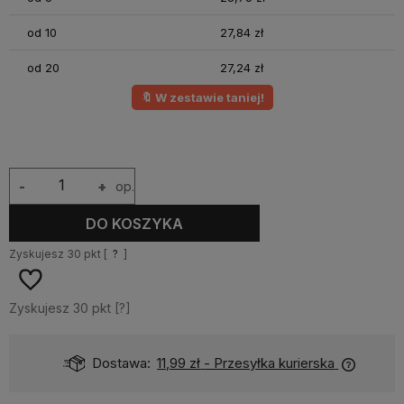
od 10
27,84 zł
od 20
27,24 zł
🔖 W zestawie taniej!
-
+
op.
DO KOSZYKA
Zyskujesz
30
pkt [
?
]
Zyskujesz
30
pkt [
?
]
Dostawa:
11,99 zł
- Przesyłka kurierska