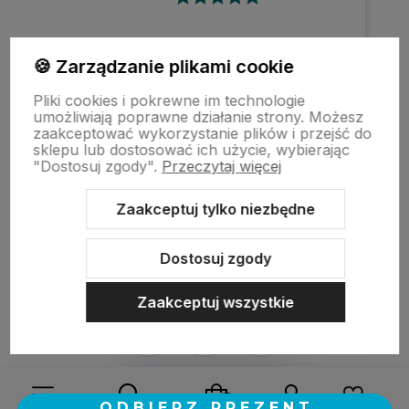
Szybka realizacja zamówienia.
🍪 Zarządzanie plikami cookie
Pliki cookies i pokrewne im technologie
umożliwiają poprawne działanie strony. Możesz
zaakceptować wykorzystanie plików i przejść do
w tym miesiącu
sklepu lub dostosować ich użycie, wybierając
"Dostosuj zgody".
Przeczytaj więcej
zebranych i zweryfikowanych przez
Zaakceptuj tylko niezbędne
Dostosuj zgody
Zaakceptuj wszystkie
Sklep internetowy Shoper.pl
Szablon Shoper Modern 3.0™
od
GrowCommerce