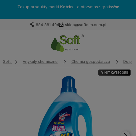
Zakup produkty marki
Katrin
- a otrzymasz gratisy!❤️
884 881 404
sklep@softmm.com.pl
Soft
Artykuły chemiczne
Chemia gospodarcza
Do pra
🏅 HIT KATEGORII