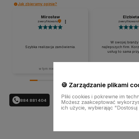
Jak zbieramy opinie?
Mirosław
Elzbiet
zweryfikowano
zweryfikowano
W swojej branży 
Szybka realizacja zamówienia.
najlepszych firm. Korz
usług to sama prz
w tym miesiącu
w tym miesi
🍪 Zarządzanie plikami co
Pliki cookies i pokrewne im tech
884 881 404
Możesz zaakceptować wykorzysta
ich użycie, wybierając "Dostosuj
Skle