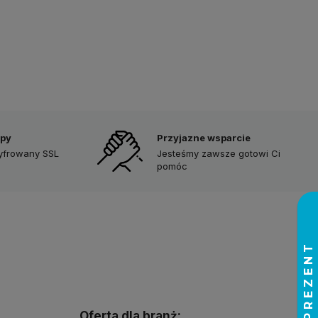
upy
Przyjazne wsparcie
zyfrowany SSL
Jesteśmy zawsze gotowi Ci
pomóc
Oferta dla branż: