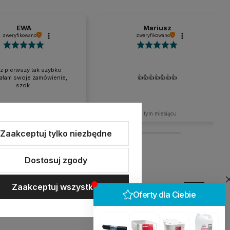
EWA
Mariusz
zweryfikowano
zweryfikowano
az pierwszy tak szybko
ałam swoje zamówienie,
👍️👍️👍️👍️👍️👍️👍️
szok.
w tym miesiącu
w tym miesiącu
Zaakceptuj tylko niezbędne
Dostosuj zgody
Zaakceptuj wszystkie
erce