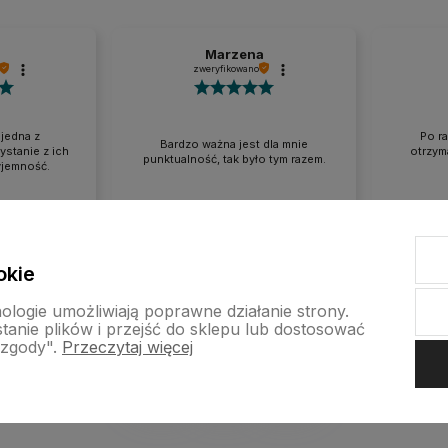
a
Marzena
zweryfikowano
jedna z
Po r
Bardzo ważna jest dla mnie
ystanie z ich
otrzym
punktualność, tak było tym razem.
yjemność.
ącu
w tym miesiącu
okie
nologie umożliwiają poprawne działanie strony.
nie plików i przejść do sklepu lub dostosować
 zgody".
Przeczytaj więcej
p internetowy Shoper.pl
Szablon Shoper Modern 3.0™
od GrowComm