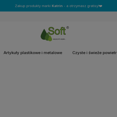
Zakup produkty marki
Katrin
- a otrzymasz gratisy!❤️
Artykuły plastikowe i metalowe
Czyste i świeże powiet