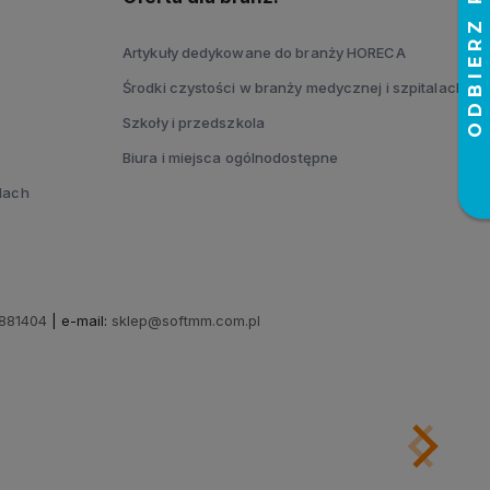
Artykuły dedykowane do branży HORECA
Środki czystości w branży medycznej i szpitalach
Szkoły i przedszkola
Biura i miejsca ogólnodostępne
dach
881404
| e-mail:
sklep@softmm.com.pl