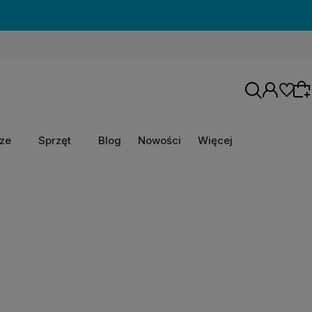
rze
Sprzęt
Blog
Nowości
Więcej
Wybierz coś dla siebie z naszej aktualnej
oferty lub zaloguj się, aby przywrócić dodane
produkty do listy z poprzedniej sesji.