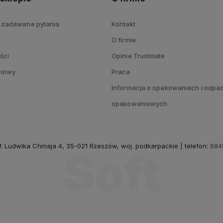
j zadawane pytania
Kontakt
O firmie
ści
Opinie Trustmate
ciowy
Praca
Informacja o opakowaniach i odpa
opakowaniowych
of. Ludwika Chmaja 4, 35-021 Rzeszów, woj. podkarpackie | telefon:
884