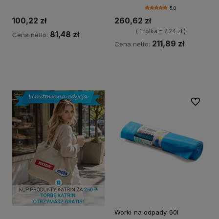
5.0
100,22 zł
260,62 zł
( 1 rolka = 7,24 zł )
81,48 zł
Cena netto:
211,89 zł
Cena netto:
Do koszyka
Do koszyka
Do ulubi
Worki na odpady 60l