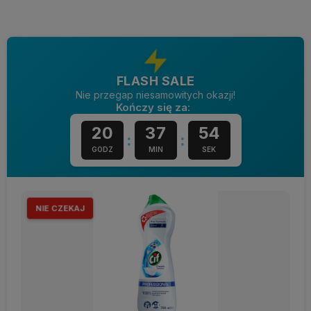
FLASH SALE
Nie przegap niesamowitych okazji!
Kończy się za:
20
37
53
:
:
GODZ
MIN
SEK
NIE CZEKAJ