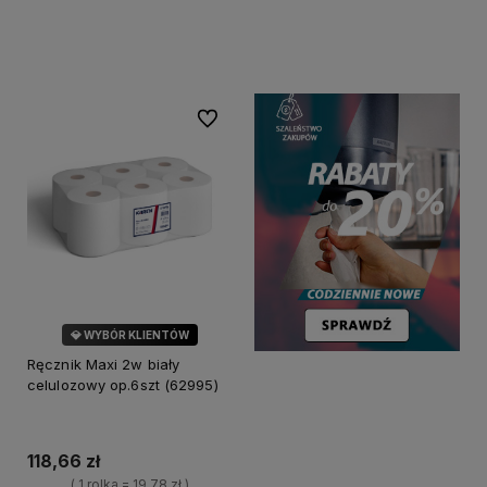
Do koszyka
Do koszyka
Do ulubionych
💎 WYBÓR KLIENTÓW
Ręcznik Maxi 2w biały
celulozowy op.6szt (62995)
118,66 zł
( 1 rolka = 19,78 zł )