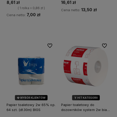
8,61 zł
16,61 zł
( 1 rolka = 0,86 zł )
13,50 zł
Cena netto:
7,00 zł
Cena netto:
Do koszyka
Do koszyka
Do ulubionych
Do ulubi
💎 WYBÓR KLIENTÓW
🏅 HIT KATEGORII
Papier toaletowy 2w 65% op.
Papier toaletowy do
64 szt. (dł.30m) BIGS
dozowników system 2w biały
92m