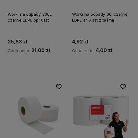
Worki na odpady 300L
Worki na odpady 60l czarne
czarne LDPE op.10szt
LDPE a'10 szt z taśmą
25,83 zł
4,92 zł
21,00 zł
4,00 zł
Cena netto:
Cena netto:
Do koszyka
Do koszyka
Do ulubionych
Do ulubi