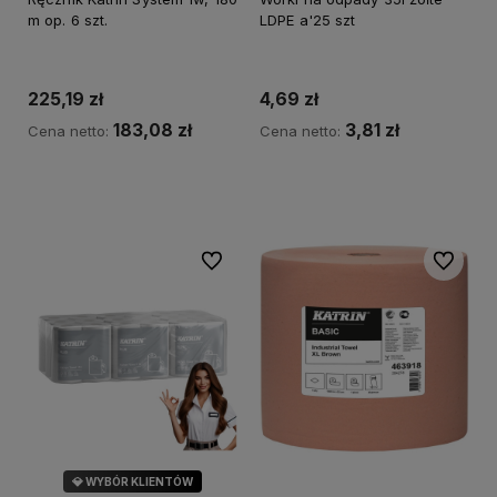
m op. 6 szt.
LDPE a'25 szt
225,19 zł
4,69 zł
183,08 zł
3,81 zł
Cena netto:
Cena netto:
Do koszyka
Do koszyka
Do ulubionych
Do ulubi
💎 WYBÓR KLIENTÓW