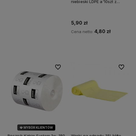
niebieski LDPE a'10szt z
taśmą
5,90 zł
4,80 zł
Cena netto:
Do koszyka
Do ulubionych
Do ulubi
💎 WYBÓR KLIENTÓW
Ręcznik Katrin System 1w, 180
Worki na odpady 35l żółte