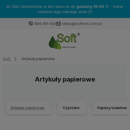
Zakup produkty marki
Katrin
- a otrzymasz gratisy!❤️
884 881 404
sklep@softmm.com.pl
Soft
Artykuły papierowe
Artykuły papierowe
Artykuły papierowe
Czyściwa
Papiery toaletowe