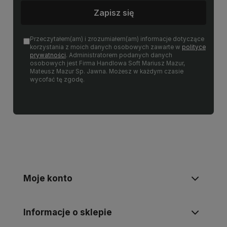
Zapisz się
Przeczytałem(am) i zrozumiałem(am) informacje dotyczące
korzystania z moich danych osobowych zawarte w
polityce
prywatności
. Administratorem podanych danych
osobowych jest Firma Handlowa Soft Mariusz Mazur,
Mateusz Mazur Sp. Jawna. Możesz w każdym czasie
wycofać tę zgodę.
Moje konto
Informacje o sklepie