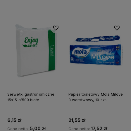
Do koszyka
Do ulubionych
Do ulubi
Serwetki gastronomiczne
Papier toaletowy Mola Milove
15x15 a'500 białe
3 warstwowy, 10 szt.
6,15 zł
21,55 zł
5,00 zł
17,52 zł
Cena netto:
Cena netto: