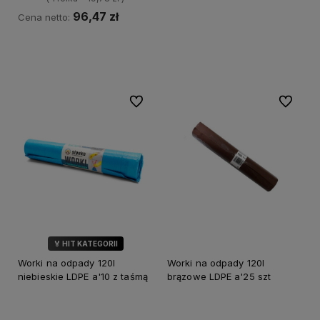
96,47 zł
Cena netto:
Do koszyka
Do ulubionych
Do ulubi
🏅 HIT KATEGORII
Worki na odpady 120l
Worki na odpady 120l
niebieskie LDPE a'10 z taśmą
brązowe LDPE a'25 szt