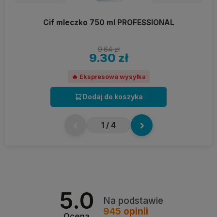
Cif mleczko 750 ml PROFESSIONAL
9.64 zł
9.30 zł
🔥 Ekspresowa wysyłka
Dodaj do koszyka
‹
›
1
/ 4
5.0
Na podstawie
945
opinii
Ocena