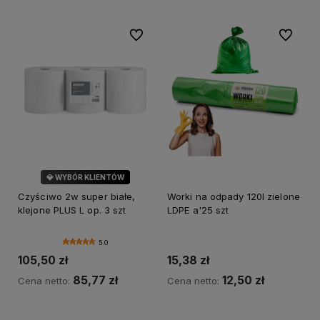
Do ulubionych
Do ulubi
💎 WYBÓR KLIENTÓW
Czyściwo 2w super białe,
Worki na odpady 120l zielone
klejone PLUS L op. 3 szt
LDPE a'25 szt
5.0
105,50 zł
15,38 zł
85,77 zł
12,50 zł
Cena netto:
Cena netto:
Do koszyka
Do koszyka