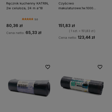
Ręcznik kuchenny KATRIN,
Czyściwo
2w celuloza, 24 m a'18
makulaturowe.1w.1000
mb.brązowe
5.0
80,36 zł
151,83 zł
( 1 szt. = 151,83 zł )
65,33 zł
Cena netto:
123,44 zł
Cena netto:
Do koszyka
Do koszyka
Do ulubionych
Do ulubi