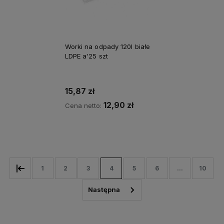
Worki na odpady 120l białe
LDPE a'25 szt
15,87 zł
12,90 zł
Cena netto:
Do koszyka
1
2
3
4
5
6
...
10