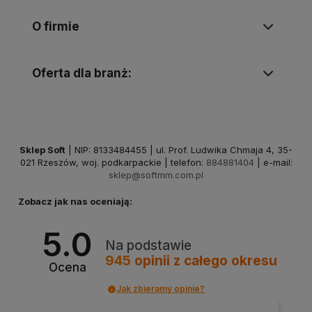
O firmie
Oferta dla branż:
Sklep Soft
| NIP: 8133484455 | ul. Prof. Ludwika Chmaja 4, 35-
021 Rzeszów, woj. podkarpackie | telefon:
884881404
| e-mail:
sklep@softmm.com.pl
Zobacz jak nas oceniają:
5.0
Na podstawie
945
opinii
z całego okresu
Ocena
Jak zbieramy opinie?