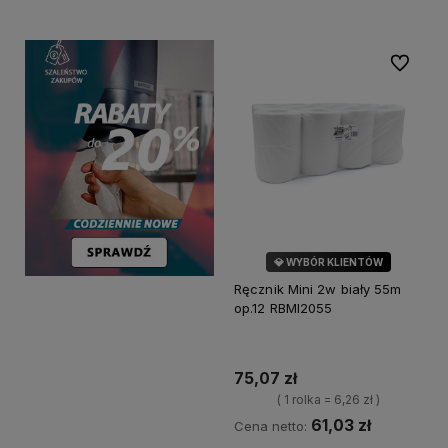
Do ulubi
💎 WYBÓR KLIENTÓW
Ręcznik Mini 2w biały 55m
op.12 RBMI2055
75,07 zł
( 1 rolka = 6,26 zł )
61,03 zł
Cena netto: