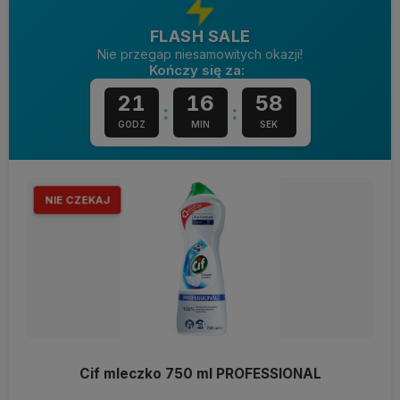
FLASH SALE
Nie przegap niesamowitych okazji!
Kończy się za:
21
16
58
:
:
GODZ
MIN
SEK
NIE CZEKAJ
Cif mleczko 750 ml PROFESSIONAL