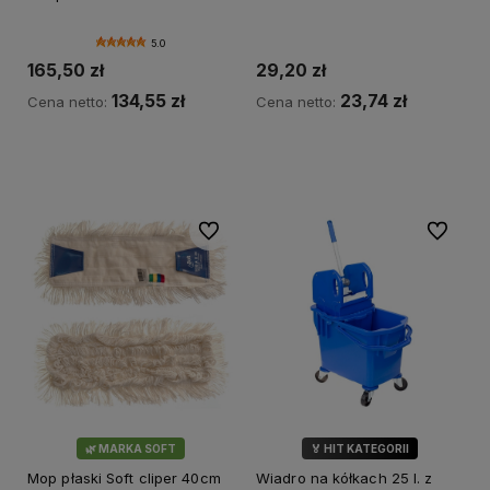
5.0
165,50 zł
29,20 zł
134,55 zł
23,74 zł
Cena netto:
Cena netto:
Do koszyka
Do koszyka
Do ulubionych
Do ulubi
🌿 MARKA SOFT
🏅 HIT KATEGORII
Mop płaski Soft cliper 40cm
Wiadro na kółkach 25 l. z