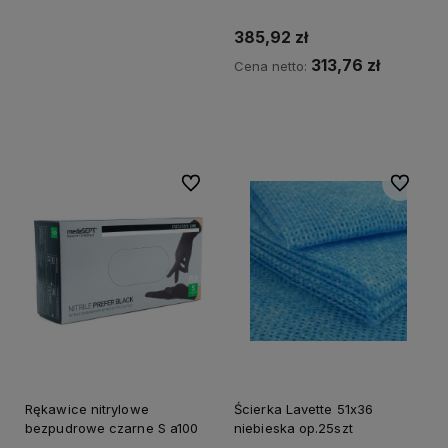
385,92 zł
313,76 zł
Cena netto:
Do koszyka
Do ulubionych
Do ulubi
Rękawice nitrylowe
Ścierka Lavette 51x36
bezpudrowe czarne S a100
niebieska op.25szt