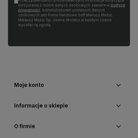
Przeczytałem(am) i zrozumiałem(am) informacje dotyczące
korzystania z moich danych osobowych zawarte w
polityce
prywatności
. Administratorem podanych danych
osobowych jest Firma Handlowa Soft Mariusz Mazur,
Mateusz Mazur Sp. Jawna. Możesz w każdym czasie
wycofać tę zgodę.
Moje konto
Informacje o sklepie
O firmie