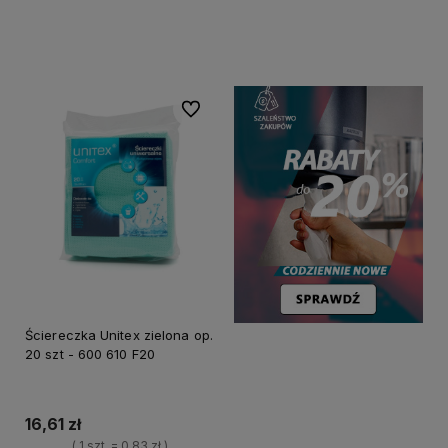
Do koszyka
Do ulubionych
Ściereczka Unitex zielona op.
20 szt - 600 610 F20
16,61 zł
( 1 szt. = 0,83 zł )