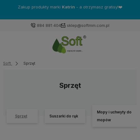
Zakup produkty marki
Katrin
- a otrzymasz gratisy!❤️
884 881 404
sklep@softmm.com.pl
Soft
Sprzęt
Sprzęt
Mopy i uchwyty do
Sprzęt
Suszarki do rąk
mopów