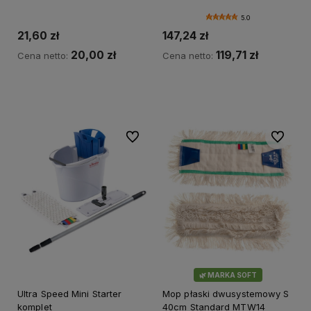
5.0
21,60 zł
147,24 zł
20,00 zł
119,71 zł
Cena netto:
Cena netto:
Do koszyka
Do koszyka
Do ulubionych
Do ulubi
🌿 MARKA SOFT
Ultra Speed Mini Starter
Mop płaski dwusystemowy S
komplet
40cm Standard MTW14