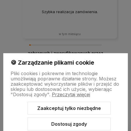
Szybka realizacja zamówienia.
w tym miesiącu
zebranych i zweryfikowanych przez
🍪 Zarządzanie plikami cookie
Pliki cookies i pokrewne im technologie
umożliwiają poprawne działanie strony. Możesz
zaakceptować wykorzystanie plików i przejść do
sklepu lub dostosować ich użycie, wybierając
"Dostosuj zgody".
Przeczytaj więcej
Zaakceptuj tylko niezbędne
Sklep internetowy Shoper.pl
Szablon Shoper Modern 3.0™
od
GrowCommerce
Dostosuj zgody