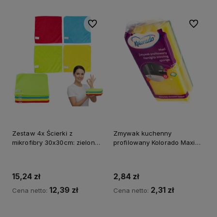
Do ulubionych
Do ulubi
Zestaw 4x Ścierki z
Zmywak kuchenny
mikrofibry 30x30cm: zielona,
profilowany Kolorado Maxi
czerwona, niebieska, żółta
a'1
15,24 zł
2,84 zł
12,39 zł
2,31 zł
Cena netto:
Cena netto:
Do koszyka
Do koszyka