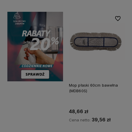
Do ulubi
Mop płaski 60cm bawełna
(MDB60S)
48,66 zł
39,56 zł
Cena netto: