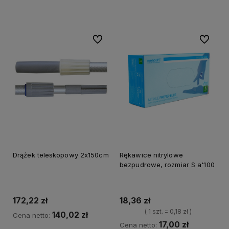
Do koszyka
Do ulubionych
Do ulubi
Drążek teleskopowy 2x150cm
Rękawice nitrylowe
bezpudrowe, rozmiar S a'100
172,22 zł
18,36 zł
( 1 szt. = 0,18 zł )
140,02 zł
Cena netto:
17,00 zł
Cena netto: