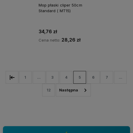
Mop płaski cliper 50cm
Standard ( MT15)
34,76 zł
28,26 zł
Cena netto:
Do koszyka
1
...
3
4
5
6
7
...
12