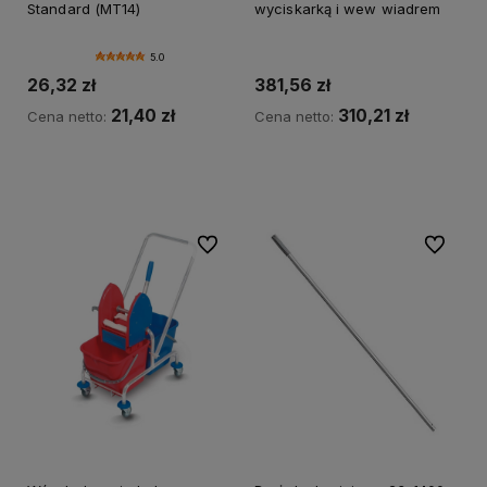
Standard (MT14)
wyciskarką i wew wiadrem
5.0
26,32 zł
381,56 zł
21,40 zł
310,21 zł
Cena netto:
Cena netto:
Do koszyka
Do koszyka
Do ulubionych
Do ulubi