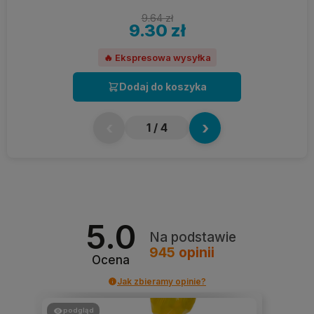
9.64 zł
9.30 zł
🔥 Ekspresowa wysyłka
Dodaj do koszyka
‹
›
1
/ 4
5.0
Na podstawie
945
opinii
Ocena
Jak zbieramy opinie?
podgląd