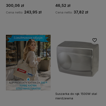
300,06 zł
46,52 zł
243,95 zł
37,82 zł
Cena netto:
Cena netto:
Do koszyka
Do koszyka
Do ulubi
Suszarka do rąk 1500W stal
nierdzewna