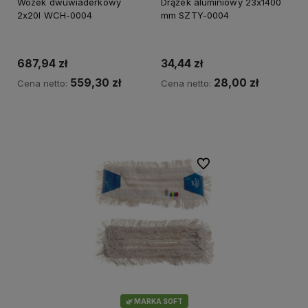
Wózek dwuwiaderkowy
Drążek aluminiowy 23x1400
2x20l WCH-0004
mm SZTY-0004
687,94 zł
34,44 zł
559,30 zł
28,00 zł
Cena netto:
Cena netto:
Do koszyka
Do koszyka
Do ulubionych
🌿 MARKA SOFT