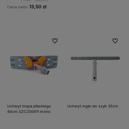
13,50 zł
Cena netto:
Do koszyka
Do ulubionych
Do ulubi
Uchwyt mopa płaskiego
Uchwyt myjki do szyb 35cm
40cm SZCZ00011 mono