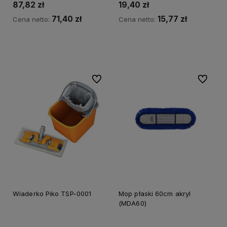
87,82 zł
19,40 zł
71,40 zł
15,77 zł
Cena netto:
Cena netto:
Do koszyka
Do koszyka
Do ulubionych
Do ulubi
Wiaderko Piko TSP-0001
Mop płaski 60cm akryl
(MDA60)