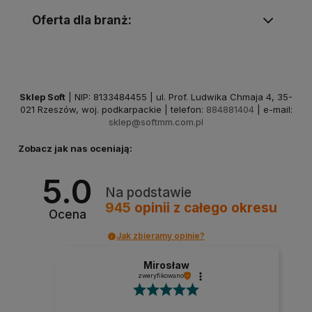
Oferta dla branż:
Sklep Soft
| NIP: 8133484455 | ul. Prof. Ludwika Chmaja 4, 35-
021 Rzeszów, woj. podkarpackie | telefon:
884881404
| e-mail:
sklep@softmm.com.pl
Zobacz jak nas oceniają:
5.0
Na podstawie
945
opinii
z całego okresu
Ocena
Jak zbieramy opinie?
Mirosław
zweryfikowano