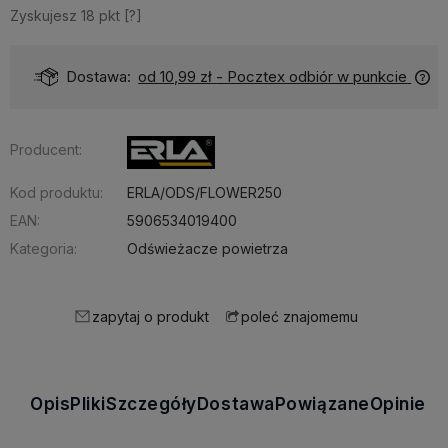
Zyskujesz
18
pkt [
?
]
Dostawa:
od 10,99 zł
- Pocztex odbiór w punkcie
Producent:
Kod produktu:
ERLA/ODS/FLOWER250
EAN:
5906534019400
Kategoria:
Odświeżacze powietrza
zapytaj o produkt
poleć znajomemu
Opis
Pliki
Szczegóły
Dostawa
Powiązane
Opinie