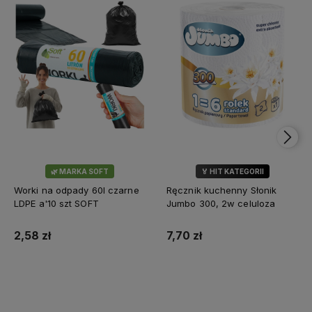
🌿 MARKA SOFT
🏅 HIT KATEGORII
💎 WYBÓR KLIENTÓW
Worki na odpady 60l czarne
Ręcznik kuchenny Słonik
LDPE a'10 szt SOFT
Jumbo 300, 2w celuloza
2,58 zł
7,70 zł
Do koszyka
Do koszyka