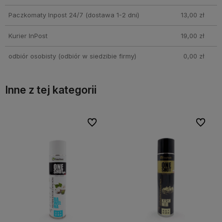
Paczkomaty Inpost 24/7
(dostawa 1-2 dni)
13,00 zł
Kurier InPost
19,00 zł
odbiór osobisty
(odbiór w siedzibie firmy)
0,00 zł
Inne z tej kategorii
bionych
bionych
Do ulubionych
Do ulubionych
Do ulubi
Do ulubi