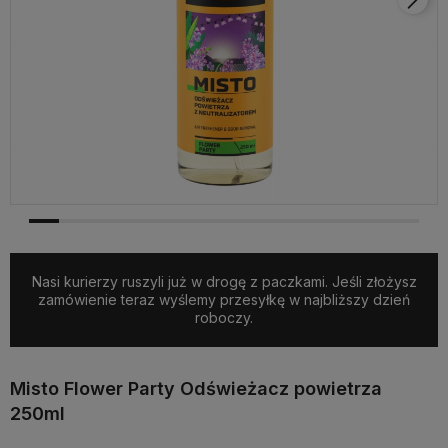
Nasi kurierzy ruszyli już w drogę z paczkami. Jeśli złożysz
zamówienie teraz wyślemy przesyłkę w najbliższy dzień
roboczy.
Misto Flower Party Odświeżacz powietrza
250ml