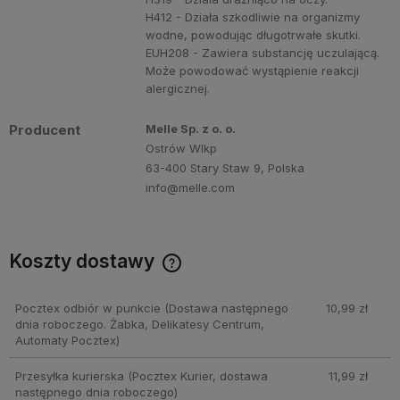
H412 - Działa szkodliwie na organizmy
wodne, powodując długotrwałe skutki.
EUH208 - Zawiera substancję uczulającą.
Może powodować wystąpienie reakcji
alergicznej.
Producent
Melle Sp. z o. o.
Ostrów Wlkp
63-400 Stary Staw 9, Polska
info@melle.com
Koszty dostawy
Cena nie zawiera ewentualnych kosztów płatności
Pocztex odbiór w punkcie
(Dostawa następnego
10,99 zł
dnia roboczego. Żabka, Delikatesy Centrum,
Automaty Pocztex)
Przesyłka kurierska
(Pocztex Kurier, dostawa
11,99 zł
następnego dnia roboczego)