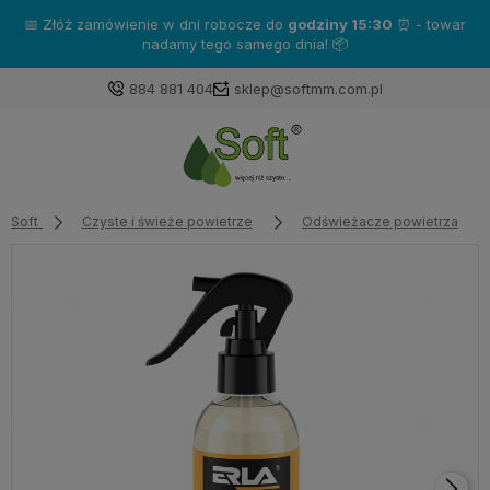
📅 Złóż zamówienie w dni robocze do
godziny 15:30
⏰ - towar
nadamy tego samego dnia! 📦
884 881 404
sklep@softmm.com.pl
Soft
Czyste i świeże powietrze
Odświeżacze powietrza