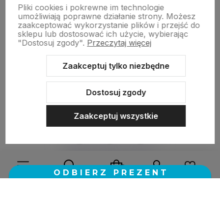
Pliki cookies i pokrewne im technologie
umożliwiają poprawne działanie strony. Możesz
zaakceptować wykorzystanie plików i przejść do
w tym miesiącu
sklepu lub dostosować ich użycie, wybierając
"Dostosuj zgody".
Przeczytaj więcej
zebranych i zweryfikowanych przez
Zaakceptuj tylko niezbędne
Dostosuj zgody
Zaakceptuj wszystkie
Sklep internetowy Shoper.pl
Szablon Shoper Modern 3.0™
od
GrowCommerce
Wybierz coś dla siebie z naszej aktualnej oferty lub zaloguj