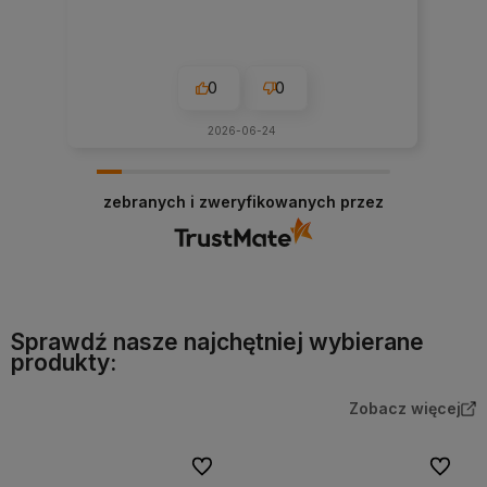
0
0
2026-06-24
zebranych i zweryfikowanych przez
Sprawdź nasze najchętniej wybierane
produkty:
Zobacz więcej
Do ulubionych
Do ulubi