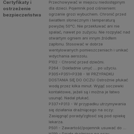
Certyfikaty i
Przechowywać w miejscu niedostępnym
ostrzeżenie
dla dzieci. Pojemnik pod ciśnieniem:
ogrzanie grozi wybuchem. Chronić przed
bezpieczeństwa
światłem słonecznym i temperaturą
powyżej 50°C. Nie przekłuwać ani nie
spalać, nawet po zużyciu. Nie rozpylać nad
otwartym ogniem ani innym źródłem
zapłonu. Stosować w dobrze
wentylowanych pomieszczeniach i unikać
wdychania aerozolu.
P102 - Chronić przed dziećmi.
P264 - Dokładnie umyć … po użyciu.
P305+P351+P338 - W PRZYPADKU
DOSTANIA SIĘ DO OCZU: Ostrożnie płukać
wodą przez kilka minut. Wyjąć soczewki
kontaktowe, jeżeli są i można je łatwo
usunąć. Nadal płukać.
P337+P313 - W przypadku utrzymywania
się działania drażniącego na oczy:
Zasięgnąć porady/zgłosić się pod opiekę
lekarza.
P501 - Zawartość/pojemnik usuwać do …
H319 - Działa drażniąco na oczy.