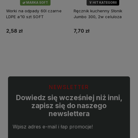
🌿 MARKA SOFT
🏅 HIT KATEGORII
💎 WYBÓR KLIENTÓW
Worki na odpady 60l czarne
Ręcznik kuchenny Słonik
LDPE a'10 szt SOFT
Jumbo 300, 2w celuloza
2,58 zł
7,70 zł
Do koszyka
Do koszyka
NEWSLETTER
Dowiedz się wcześniej niż inni,
zapisz się do naszego
newslettera
Wpisz adres e-mail i łap promocje!