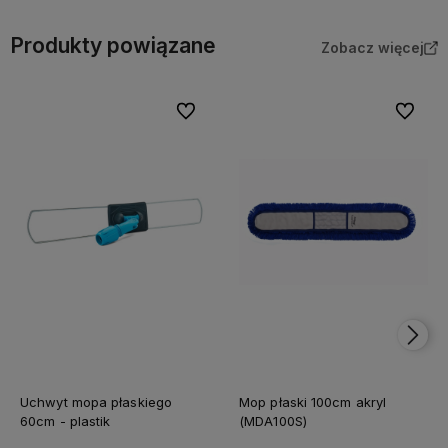
Produkty powiązane
Zobacz więcej
Do ulubionych
Do ulubi
Uchwyt mopa płaskiego
Mop płaski 100cm akryl
60cm - plastik
(MDA100S)