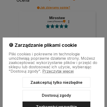
Ocena
Jak zbieramy opinie?
Mirosław
zweryfikowano
Szybka realizacja zamówienia.
🍪 Zarządzanie plikami cookie
Pliki cookies i pokrewne im technologie
umożliwiają poprawne działanie strony. Możesz
w tym miesiącu
zaakceptować wykorzystanie plików i przejść do
sklepu lub dostosować ich użycie, wybierając
"Dostosuj zgody".
Przeczytaj więcej
zebranych i zweryfikowanych przez
Zaakceptuj tylko niezbędne
Dostosuj zgody
Zaakceptuj wszystkie