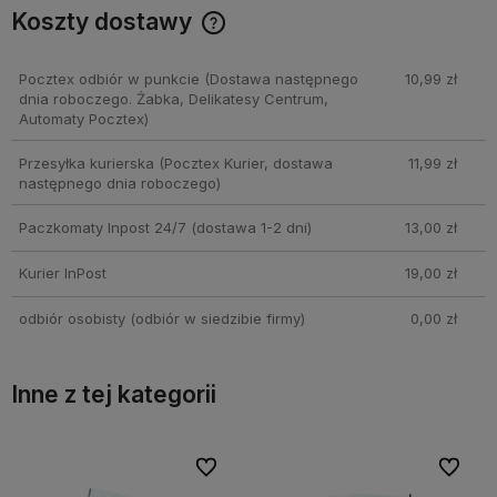
Koszty dostawy
Cena nie zawiera ewentualnych kosztów płatności
Pocztex odbiór w punkcie
(Dostawa następnego
10,99 zł
dnia roboczego. Żabka, Delikatesy Centrum,
Automaty Pocztex)
Przesyłka kurierska
(Pocztex Kurier, dostawa
11,99 zł
następnego dnia roboczego)
Paczkomaty Inpost 24/7
(dostawa 1-2 dni)
13,00 zł
Kurier InPost
19,00 zł
odbiór osobisty
(odbiór w siedzibie firmy)
0,00 zł
Inne z tej kategorii
bionych
bionych
Do ulubionych
Do ulubionych
Do ulubi
Do ulubi