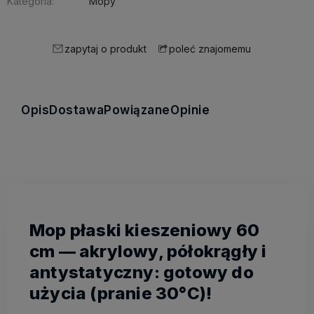
Kategoria:
Mopy
zapytaj o produkt
poleć znajomemu
Opis
Dostawa
Powiązane
Opinie
Mop płaski kieszeniowy 60
cm — akrylowy, półokrągły i
antystatyczny: gotowy do
użycia (pranie 30°C)!