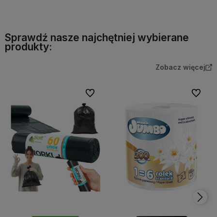
Sprawdź nasze najchętniej wybierane
produkty:
Zobacz więcej
Do ulubionych
Do ulubi