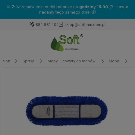
📅 Złóż zamówienie w dni robocze do
godziny 15:30
⏰ - towar
nadamy tego samego dnia! 📦
884 881 404
sklep@softmm.com.pl
Soft
Sprzęt
Mopy i uchwyty do mopów
Mopy
M