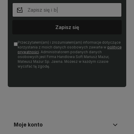
Zapisz się
Przeczytałem(am) i zrozumiałem(am) informacje dotyczące
korzystania z moich danych osobowych zawarte w
polityce
prywatności
. Administratorem podanych danych
osobowych jest Firma Handlowa Soft Mariusz Mazur,
Mateusz Mazur Sp. Jawna. Możesz w każdym czasie
wycofać tę zgodę.
Moje konto