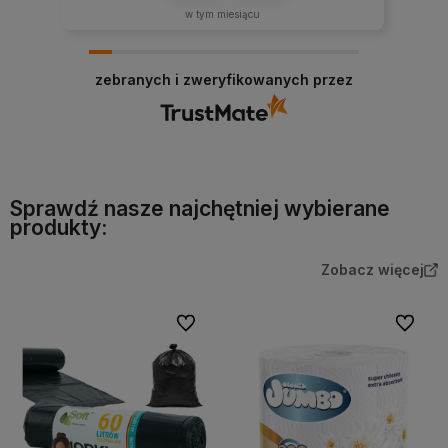
w tym miesiącu
zebranych i zweryfikowanych przez
Sprawdź nasze najchętniej wybierane
produkty:
Zobacz więcej
Do ulubionych
Do ulubi