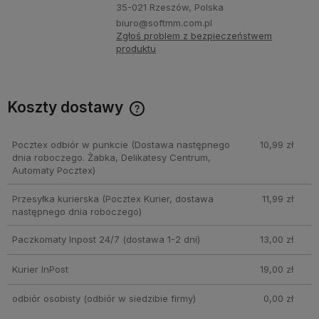
35-021 Rzeszów, Polska
biuro@softmm.com.pl
Zgłoś problem z bezpieczeństwem
produktu
Koszty dostawy
Cena nie zawiera ewentualnych kosztów płatności
Pocztex odbiór w punkcie
(Dostawa następnego
10,99 zł
dnia roboczego. Żabka, Delikatesy Centrum,
Automaty Pocztex)
Przesyłka kurierska
(Pocztex Kurier, dostawa
11,99 zł
następnego dnia roboczego)
Paczkomaty Inpost 24/7
(dostawa 1-2 dni)
13,00 zł
Kurier InPost
19,00 zł
odbiór osobisty
(odbiór w siedzibie firmy)
0,00 zł