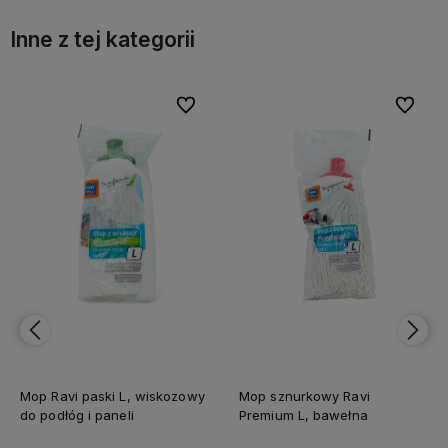
Inne z tej kategorii
bionych
bionych
Do ulubionych
Do ulubionych
Do ulubi
Do ulubi
Mop Ravi paski L, wiskozowy
Mop sznurkowy Ravi
do podłóg i paneli
Premium L, bawełna