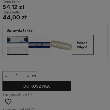
Cena brutto:
54,12 zł
Cena netto:
44,00 zł
Sprawdź także:
Pokaż 
więcej
-
+
szt.
DO KOSZYKA
Zyskujesz
54
pkt [
?
]
Zyskujesz
54
pkt [
?
]