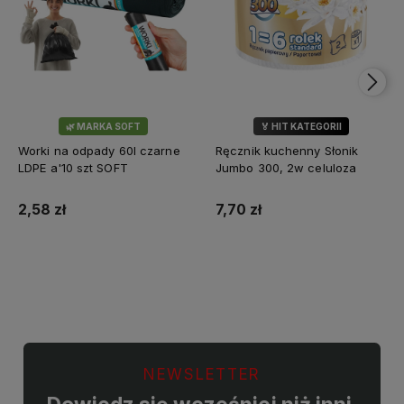
🌿 MARKA SOFT
🏅 HIT KATEGORII
💎 WYBÓR KLIENTÓW
Worki na odpady 60l czarne
Ręcznik kuchenny Słonik
LDPE a'10 szt SOFT
Jumbo 300, 2w celuloza
2,58 zł
7,70 zł
Do koszyka
Do koszyka
NEWSLETTER