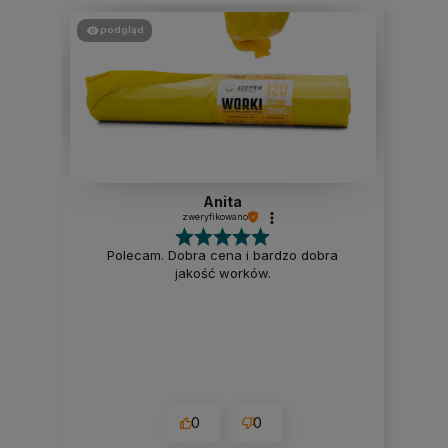
podgląd
Anita
zweryfikowano
Polecam. Dobra cena i bardzo dobra
jakość worków.
0
0