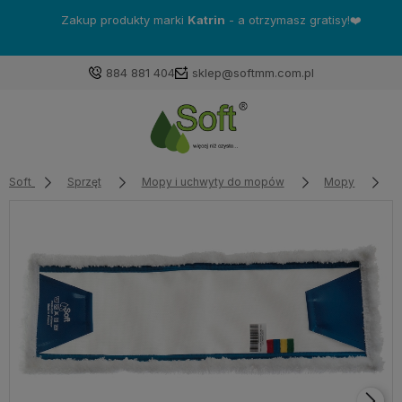
Zakup produkty marki
Katrin
- a otrzymasz gratisy!❤️
884 881 404
sklep@softmm.com.pl
Soft
Sprzęt
Mopy i uchwyty do mopów
Mopy
M