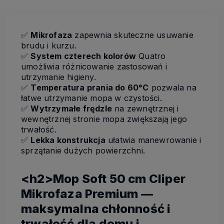
✅
Mikrofaza
zapewnia skuteczne usuwanie
brudu i kurzu.
✅
System czterech kolorów
Quatro
umożliwia różnicowanie zastosowań i
utrzymanie higieny.
✅
Temperatura prania do 60°C
pozwala na
łatwe utrzymanie mopa w czystości.
✅
Wytrzymałe frędzle
na zewnętrznej i
wewnętrznej stronie mopa zwiększają jego
trwałość.
✅
Lekka konstrukcja
ułatwia manewrowanie i
sprzątanie dużych powierzchni.
<h2>Mop Soft 50 cm Cliper
Mikrofaza Premium —
maksymalna chłonność i
trwałość dla domu i