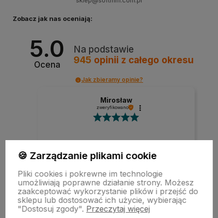
sklep@softmm.com.pl
Zobacz jak nas oceniają:
5.0
Na podstawie
945
opinii
z całego okresu
Ocena
Jak zbieramy opinie?
Mirosław
zweryfikowano
Szybka realizacja zamówienia.
🍪 Zarządzanie plikami cookie
Pliki cookies i pokrewne im technologie
umożliwiają poprawne działanie strony. Możesz
zaakceptować wykorzystanie plików i przejść do
w tym miesiącu
sklepu lub dostosować ich użycie, wybierając
"Dostosuj zgody".
Przeczytaj więcej