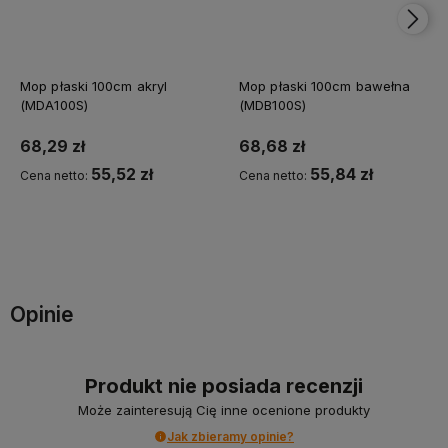
Mop płaski 100cm akryl
Mop płaski 100cm bawełna
(MDA100S)
(MDB100S)
68,29 zł
68,68 zł
55,52 zł
55,84 zł
Cena netto:
Cena netto:
Do koszyka
Do koszyka
Opinie
Produkt nie posiada recenzji
Może zainteresują Cię inne ocenione produkty
Jak zbieramy opinie?