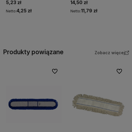
5,23 zł
14,50 zł
4,25 zł
11,79 zł
Netto:
Netto:
Do koszyka
Do koszyka
Produkty powiązane
Zobacz więcej
Do ulubionych
Do ulubi