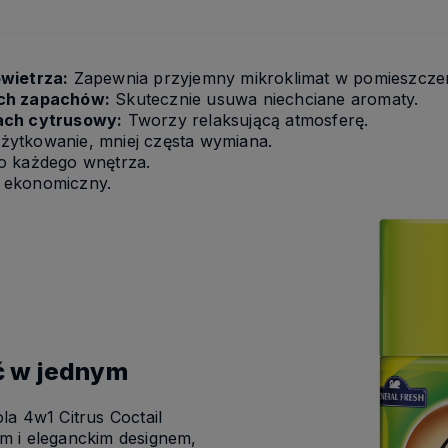
owietrza:
Zapewnia przyjemny mikroklimat w pomieszczen
ych zapachów:
Skutecznie usuwa niechciane aromaty.
ach cytrusowy:
Tworzy relaksującą atmosferę.
żytkowanie, mniej częsta wymiana.
o każdego wnętrza.
 ekonomiczny.
ć w jednym
la 4w1 Citrus Coctail
m i eleganckim designem,