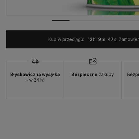
Kup w przeciągu:
12
9
46
Zamówieni
Błyskawiczna wysyłka
Bezpieczne
zakupy
Bezp
- w 24 h!