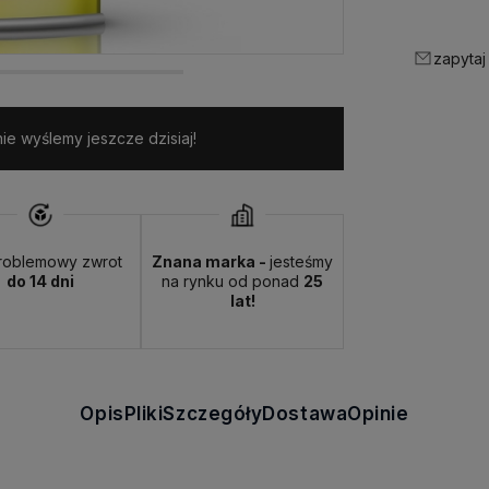
zapytaj
e wyślemy jeszcze dzisiaj!
roblemowy zwrot
Znana marka -
jesteśmy
do 14 dni
na rynku od ponad
25
lat!
Opis
Pliki
Szczegóły
Dostawa
Opinie