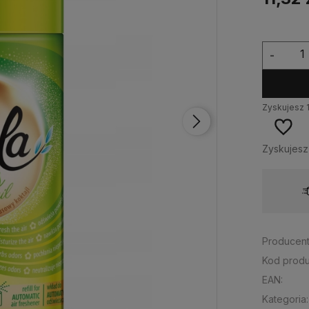
-
Zyskujesz
Zyskujes
Wysyłka w:
24 godziny
Producent
Kod produ
EAN:
Kategoria: