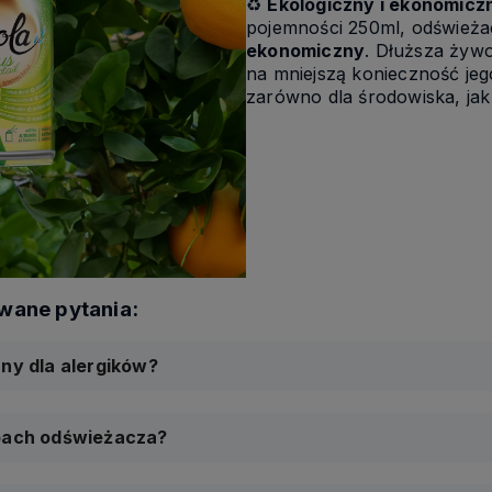
♻️
Ekologiczny i ekonomicz
pojemności 250ml, odświeżac
ekonomiczny
. Dłuższa żywo
na mniejszą konieczność jeg
zarówno dla środowiska, jak 
zny dla alergików?
apach odświeżacza?