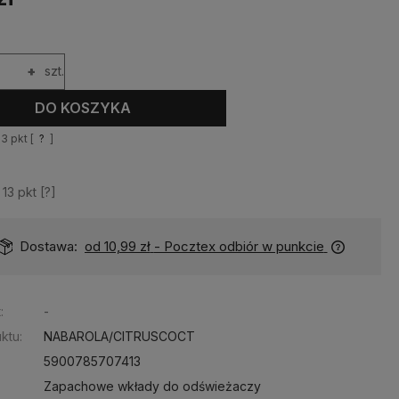
+
szt.
DO KOSZYKA
13
pkt [
?
]
z
13
pkt [
?
]
Dostawa:
od 10,99 zł
- Pocztex odbiór w punkcie
:
-
ktu:
NABAROLA/CITRUSCOCT
5900785707413
Zapachowe wkłady do odświeżaczy