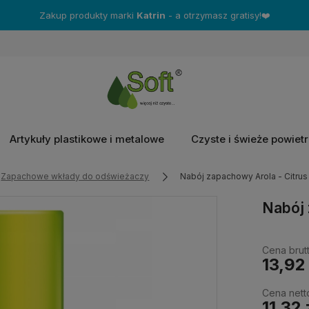
Zakup produkty marki
Katrin
- a otrzymasz gratisy!❤️
Artykuły plastikowe i metalowe
Czyste i świeże powiet
Zapachowe wkłady do odświeżaczy
Nabój zapachowy Arola - Citrus
Nabój 
Cena brutt
13,92 
Cena nett
11,32 