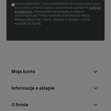
Przeczytałem(am) i zrozumiałem(am) informacje dotyczące
korzystania z moich danych osobowych zawarte w
polityce
prywatności
. Administratorem podanych danych
osobowych jest Firma Handlowa Soft Mariusz Mazur,
Mateusz Mazur Sp. Jawna. Możesz w każdym czasie
wycofać tę zgodę.
Moje konto
Informacje o sklepie
O firmie