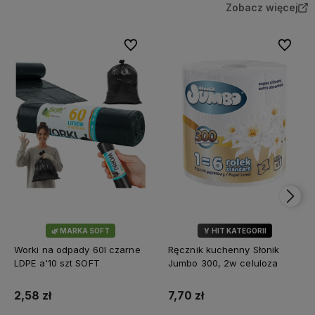
Zobacz więcej
Do ulubionych
Do ulubi
🌿 MARKA SOFT
🏅 HIT KATEGORII
💎 WYBÓR KLIENTÓW
Worki na odpady 60l czarne
Ręcznik kuchenny Słonik
LDPE a'10 szt SOFT
Jumbo 300, 2w celuloza
2,58 zł
7,70 zł