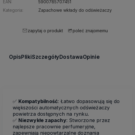
EAN:
5900785707451
Kategoria:
Zapachowe wkłady do odświeżaczy
zapytaj o produkt
poleć znajomemu
Opis
Pliki
Szczegóły
Dostawa
Opinie
✅
Kompatybilność
: Łatwo dopasowują się do
większości automatycznych odświeżaczy
powietrza dostępnych na rynku.
✅
Niezwykłe zapachy
: Stworzone przez
najlepsze pracownie perfumeryjne,
zapewniają niepowtarzalne doznania