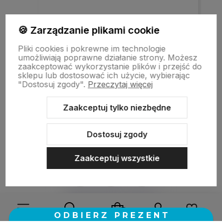
Szybka realizacja zamówienia.
🍪 Zarządzanie plikami cookie
Pliki cookies i pokrewne im technologie
umożliwiają poprawne działanie strony. Możesz
w tym miesiącu
zaakceptować wykorzystanie plików i przejść do
sklepu lub dostosować ich użycie, wybierając
"Dostosuj zgody".
Przeczytaj więcej
zebranych i zweryfikowanych przez
Zaakceptuj tylko niezbędne
Dostosuj zgody
Zaakceptuj wszystkie
Sklep internetowy Shoper.pl
Szablon Shoper Modern 3.0™
od
GrowCommerce