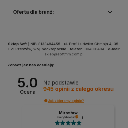
Oferta dla branż:
Sklep Soft
| NIP: 8133484455 | ul. Prof. Ludwika Chmaja 4, 35-
021 Rzeszów, woj. podkarpackie | telefon:
884881404
| e-mail:
sklep@softmm.com.pl
Zobacz jak nas oceniają:
5.0
Na podstawie
945
opinii
z całego okresu
Ocena
Jak zbieramy opinie?
Mirosław
zweryfikowano