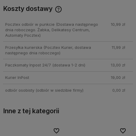
Koszty dostawy
Cena nie zawiera ewentualnych kosztów płatności
Pocztex odbiór w punkcie
(Dostawa następnego
10,99 zł
dnia roboczego. Żabka, Delikatesy Centrum,
Automaty Pocztex)
Przesyłka kurierska
(Pocztex Kurier, dostawa
11,99 zł
następnego dnia roboczego)
Paczkomaty Inpost 24/7
(dostawa 1-2 dni)
13,00 zł
Kurier InPost
19,00 zł
odbiór osobisty
(odbiór w siedzibie firmy)
0,00 zł
Inne z tej kategorii
bionych
bionych
Do ulubionych
Do ulubionych
Do ulubi
Do ulubi