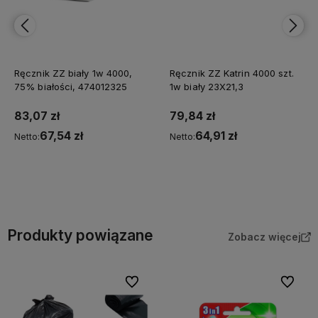
Ręcznik ZZ biały 1w 4000,
Ręcznik ZZ Katrin 4000 szt.
75% białości, 474012325
1w biały 23X21,3
83,07 zł
79,84 zł
67,54 zł
64,91 zł
Netto:
Netto:
Do koszyka
Do koszyka
Produkty powiązane
Zobacz więcej
Do ulubionych
Do ulubi