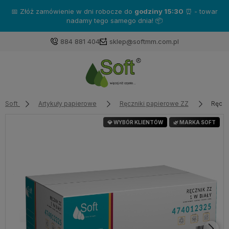
Zakup produkty marki
Katrin
- a otrzymasz gratisy!❤️
884 881 404
sklep@softmm.com.pl
Soft
Artykuły papierowe
Ręczniki papierowe ZZ
Ręczn
💎 WYBÓR KLIENTÓW
🌿 MARKA SOFT