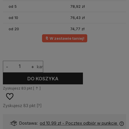
od 5
78,92 zł
od 10
76,43 zł
od 20
74,77 zł
🔖 W zestawie taniej!
-
+
kar
DO KOSZYKA
Zyskujesz
83
pkt [
?
]
Zyskujesz
83
pkt [
?
]
Dostawa:
od 10,99 zł
- Pocztex odbiór w punkcie