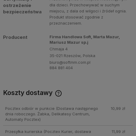
ostrzeżenie
dla dzieci. Przechowywać w suchym
miejscu, z dala od wilgoci i źródeł ognia.
bezpieczeństwa
Produkt stosować zgodnie z
przeznaczeniem.
Producent
Firma Handlowa Soft, Marta Mazur,
Mariusz Mazur sp.j
Chmaja 4
35-021 Rzeszów, Polska
biuro@softmm.com.pl
884 881 404
Koszty dostawy
Cena nie zawiera ewentualnych kosztów płatności
Pocztex odbiór w punkcie
(Dostawa następnego
10,99 zł
dnia roboczego. Żabka, Delikatesy Centrum,
Automaty Pocztex)
Przesyłka kurierska
(Pocztex Kurier, dostawa
11,99 zł