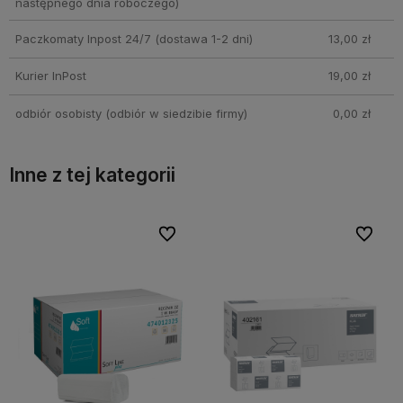
następnego dnia roboczego)
Paczkomaty Inpost 24/7
(dostawa 1-2 dni)
13,00 zł
Kurier InPost
19,00 zł
odbiór osobisty
(odbiór w siedzibie firmy)
0,00 zł
Inne z tej kategorii
bionych
bionych
Do ulubionych
Do ulubionych
Do ulubi
Do ulubi