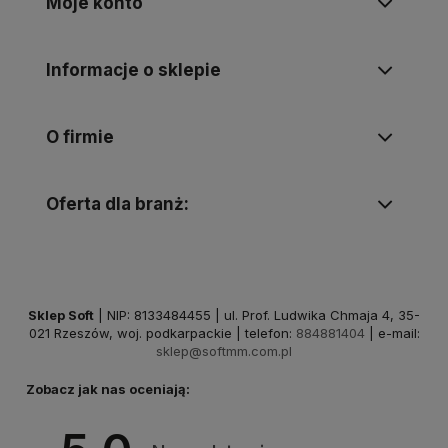
Moje konto
Informacje o sklepie
O firmie
Oferta dla branż:
Sklep Soft
| NIP: 8133484455 | ul. Prof. Ludwika Chmaja 4, 35-
021 Rzeszów, woj. podkarpackie | telefon:
884881404
| e-mail:
sklep@softmm.com.pl
Zobacz jak nas oceniają: