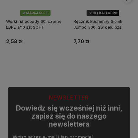
🌿 MARKA SOFT
🏅 HIT KATEGORII
💎 WYBÓR KLIENTÓW
Worki na odpady 60l czarne
Ręcznik kuchenny Słonik
LDPE a'10 szt SOFT
Jumbo 300, 2w celuloza
2,58 zł
7,70 zł
Do koszyka
Do koszyka
NEWSLETTER
Dowiedz się wcześniej niż inni,
zapisz się do naszego
newslettera
Wpisz adres e-mail i łap promocje!