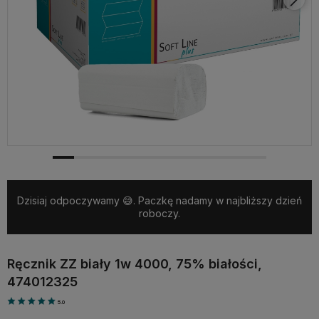
Dzisiaj odpoczywamy 😅. Paczkę nadamy w najbliższy dzień
roboczy.
Ręcznik ZZ biały 1w 4000, 75% białości,
474012325
5.0