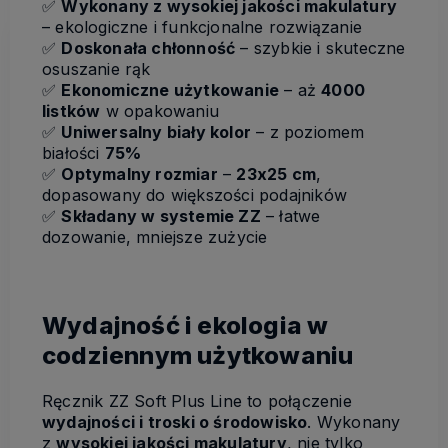
✅
Wykonany z wysokiej jakości makulatury
– ekologiczne i funkcjonalne rozwiązanie
✅
Doskonała chłonność
– szybkie i skuteczne
osuszanie rąk
✅
Ekonomiczne użytkowanie
– aż
4000
listków
w opakowaniu
✅
Uniwersalny biały kolor
– z poziomem
białości
75%
✅
Optymalny rozmiar
–
23x25 cm
,
dopasowany do większości podajników
✅
Składany w systemie ZZ
– łatwe
dozowanie, mniejsze zużycie
Wydajność i ekologia w
codziennym użytkowaniu
Ręcznik ZZ Soft Plus Line to połączenie
wydajności i troski o środowisko
. Wykonany
z
wysokiej jakości makulatury
, nie tylko