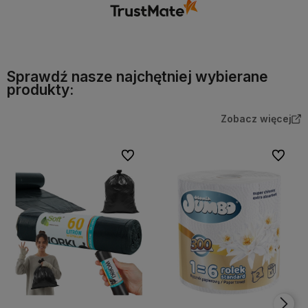
Sprawdź nasze najchętniej wybierane
produkty:
Zobacz więcej
Do ulubionych
Do ulubi