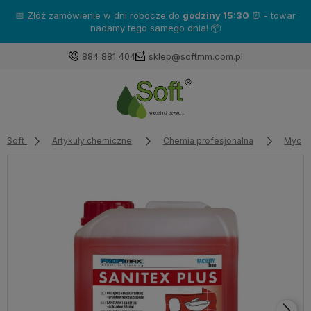
📅 Złóż zamówienie w dni robocze do
godziny 15:30
⏰ - towar
nadamy tego samego dnia! 📦
884 881 404
sklep@softmm.com.pl
Soft
Artykuły chemiczne
Chemia profesjonalna
Mycie 