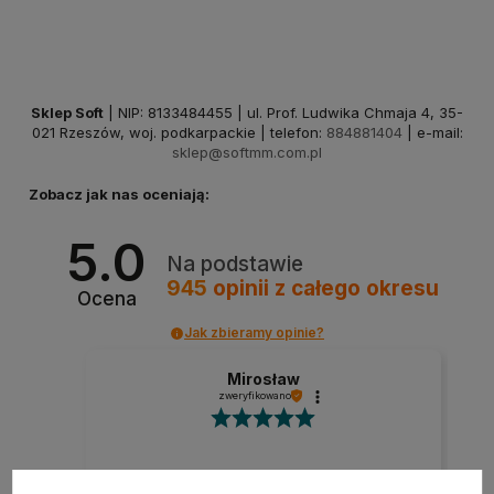
Sklep Soft
| NIP: 8133484455 | ul. Prof. Ludwika Chmaja 4, 35-
021 Rzeszów, woj. podkarpackie | telefon:
884881404
| e-mail:
sklep@softmm.com.pl
Zobacz jak nas oceniają:
5.0
Na podstawie
945
opinii
z całego okresu
Ocena
Jak zbieramy opinie?
Mirosław
zweryfikowano