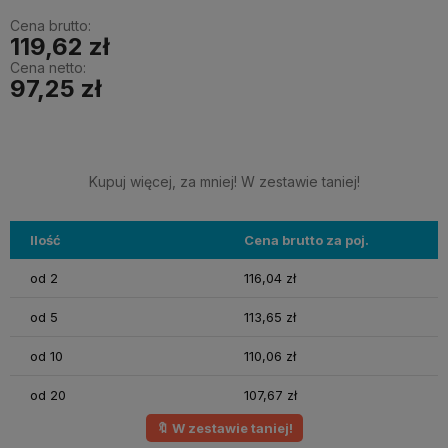
Cena brutto:
119,62 zł
Cena netto:
97,25 zł
Kupuj więcej, za mniej! W zestawie taniej!
Ilość
Cena brutto za poj.
od 2
116,04 zł
od 5
113,65 zł
od 10
110,06 zł
od 20
107,67 zł
🔖 W zestawie taniej!