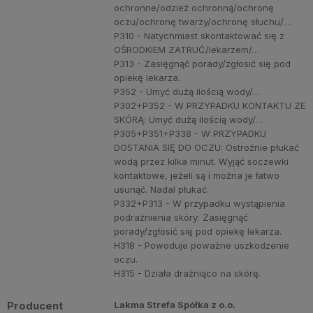
ochronne/odzież ochronną/ochronę
oczu/ochronę twarzy/ochronę słuchu/…
P310 - Natychmiast skontaktować się z
OŚRODKIEM ZATRUĆ/lekarzem/…
P313 - Zasięgnąć porady/zgłosić się pod
opiekę lekarza.
P352 - Umyć dużą ilością wody/…
P302+P352 - W PRZYPADKU KONTAKTU ZE
SKÓRĄ: Umyć dużą ilością wody/…
P305+P351+P338 - W PRZYPADKU
DOSTANIA SIĘ DO OCZU: Ostrożnie płukać
wodą przez kilka minut. Wyjąć soczewki
kontaktowe, jeżeli są i można je łatwo
usunąć. Nadal płukać.
P332+P313 - W przypadku wystąpienia
podrażnienia skóry: Zasięgnąć
porady/zgłosić się pod opiekę lekarza.
H318 - Powoduje poważne uszkodzenie
oczu.
H315 - Działa drażniąco na skórę.
Producent
Lakma Strefa Spółka z o.o.