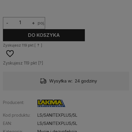
-
+
poj.
DO KOSZYKA
Zyskujesz
119
pkt [
?
]
Zyskujesz
119
pkt [
?
]
Dostawa:
11,99 zł
- Przesyłka kurierska
Producent:
Kod produktu:
LS/SANITEXPLUS/5L
EAN:
LS/SANITEXPLUS/5L
Kategoria:
Mycie i dezynfekcja