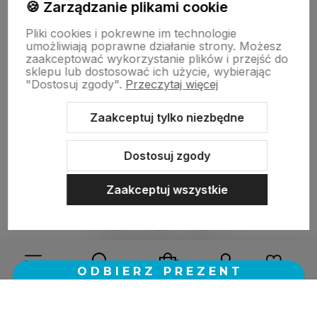
Szybka realizacja zamówienia.
🍪 Zarządzanie plikami cookie
Pliki cookies i pokrewne im technologie
umożliwiają poprawne działanie strony. Możesz
zaakceptować wykorzystanie plików i przejść do
w tym miesiącu
sklepu lub dostosować ich użycie, wybierając
"Dostosuj zgody".
Przeczytaj więcej
zebranych i zweryfikowanych przez
Zaakceptuj tylko niezbędne
Dostosuj zgody
Zaakceptuj wszystkie
Sklep internetowy Shoper.pl
Szablon Shoper Modern 3.0™
od
GrowCommerce