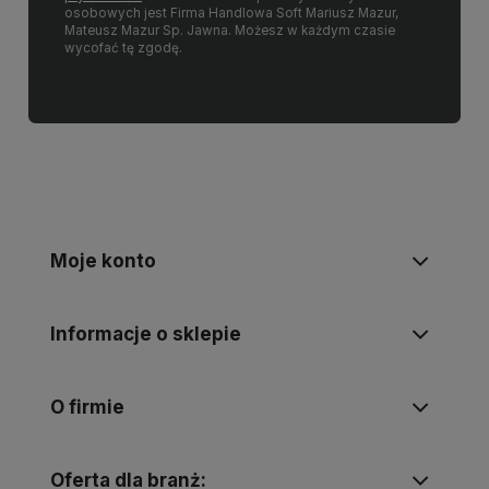
osobowych jest Firma Handlowa Soft Mariusz Mazur,
Mateusz Mazur Sp. Jawna. Możesz w każdym czasie
wycofać tę zgodę.
Moje konto
Informacje o sklepie
O firmie
Oferta dla branż: