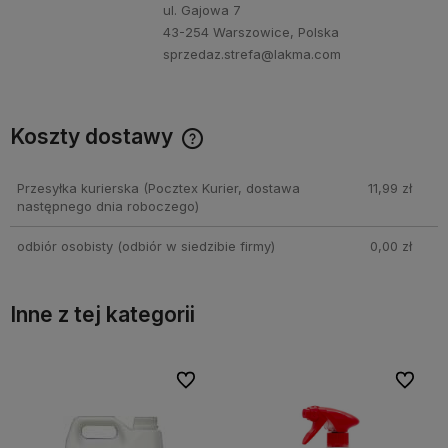
ul. Gajowa 7
43-254 Warszowice, Polska
sprzedaz.strefa@lakma.com
Koszty dostawy
Cena nie zawiera ewentualnych kosztów płatności
Przesyłka kurierska
(Pocztex Kurier, dostawa
11,99 zł
następnego dnia roboczego)
odbiór osobisty
(odbiór w siedzibie firmy)
0,00 zł
Inne z tej kategorii
bionych
bionych
Do ulubionych
Do ulubionych
Do ulubi
Do ulubi