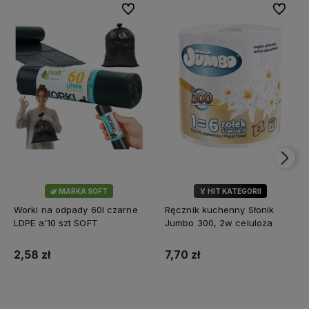
Do ulubionych
Do ulubi
🌿 MARKA SOFT
🏅 HIT KATEGORII
💎 WYBÓR KLIENTÓW
Worki na odpady 60l czarne
Ręcznik kuchenny Słonik
LDPE a'10 szt SOFT
Jumbo 300, 2w celuloza
2,58 zł
7,70 zł
Do koszyka
Do koszyka