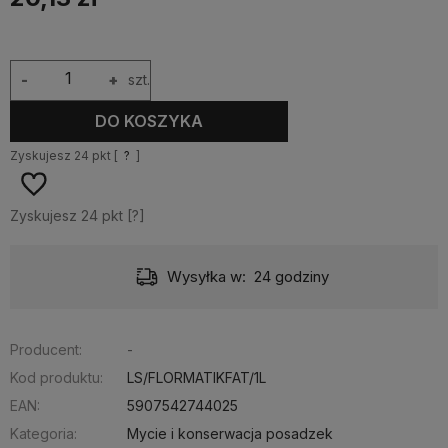
-
+
szt.
DO KOSZYKA
Zyskujesz
24
pkt [
?
]
Zyskujesz
24
pkt [
?
]
Wysyłka w:
24 godziny
Do
Producent:
-
Kod produktu:
LS/FLORMATIKFAT/1L
EAN:
5907542744025
Kategoria:
Mycie i konserwacja posadzek