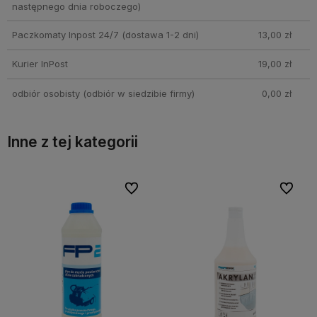
następnego dnia roboczego)
Paczkomaty Inpost 24/7
(dostawa 1-2 dni)
13,00 zł
Kurier InPost
19,00 zł
odbiór osobisty
(odbiór w siedzibie firmy)
0,00 zł
Inne z tej kategorii
bionych
bionych
Do ulubionych
Do ulubionych
Do ulubi
Do ulubi