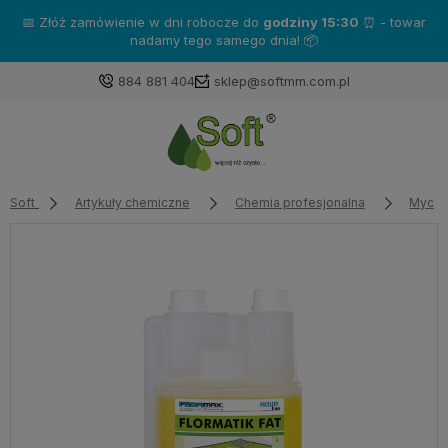
📅 Złóż zamówienie w dni robocze do
godziny 15:30
⏰ - towar
nadamy tego samego dnia! 📦
884 881 404
sklep@softmm.com.pl
Soft
Artykuły chemiczne
Chemia profesjonalna
Mycie