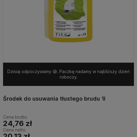
Dzisiaj odpoczywamy 😅. Paczkę nadamy w najbliższy dzień
roboczy.
Środek do usuwania tłustego brudu 1l
Cena brutto:
24,76 zł
Cena netto:
20,13 zł