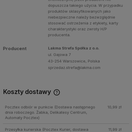
dopuszcza takiego użycia. W przypadku
produktów sklasyfikowanych jako
niebezpieczne należy bezwzględnie
stosować ostrzeżenia z etykiety, karty
charakterystyki oraz zwroty H/P
producenta.
Producent
Lakma Strefa Spółka z o.o.
ul. Gajowa 7
43-254 Warszowice, Polska
sprzedaz.strefa@lakma.com
Koszty dostawy
Cena nie zawiera ewentualnych kosztów płatności
Pocztex odbiór w punkcie
(Dostawa następnego
10,99 zł
dnia roboczego. Żabka, Delikatesy Centrum,
Automaty Pocztex)
Przesyłka kurierska
(Pocztex Kurier, dostawa
11,99 zł