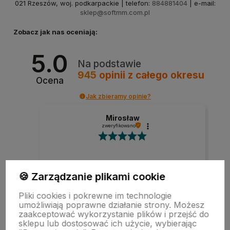
021 Rzeszów, woj. podkarpackie | telefon:
884881404
| e-mail:
sklep@softmm.com.pl
Zobacz jak nas oceniają:
5.0
Na podstawie
945
opinii
z całego okresu
Ocena
Jak zbieramy opinie?
Mirosław
zweryfikowano
Szybka realizacja zamówienia.
🍪 Zarządzanie plikami cookie
Pliki cookies i pokrewne im technologie
umożliwiają poprawne działanie strony. Możesz
w tym miesiącu
zaakceptować wykorzystanie plików i przejść do
sklepu lub dostosować ich użycie, wybierając