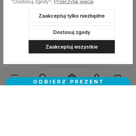
"Dostosuj zgody".
Przeczytaj więcej
zebranych i zweryfikowanych przez
Zaakceptuj tylko niezbędne
Dostosuj zgody
Zaakceptuj wszystkie
Sklep internetowy Shoper.pl
Szablon Shoper Modern 3.0™
od
GrowCommerce
Wybierz coś dla siebie z naszej aktualnej oferty lub zaloguj
się, aby przywrócić dodane produkty do listy z poprzedniej
sesji.