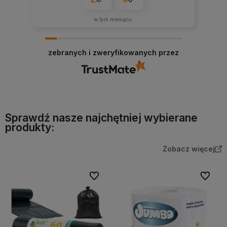
w tym miesiącu
zebranych i zweryfikowanych przez
Sprawdź nasze najchętniej wybierane
produkty:
Zobacz więcej
Do ulubionych
Do ulubi