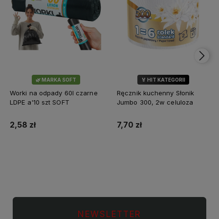
🌿 MARKA SOFT
🏅 HIT KATEGORII
💎 WYBÓR KLIENTÓW
Worki na odpady 60l czarne
Ręcznik kuchenny Słonik
LDPE a'10 szt SOFT
Jumbo 300, 2w celuloza
2,58 zł
7,70 zł
Do koszyka
Do koszyka
NEWSLETTER