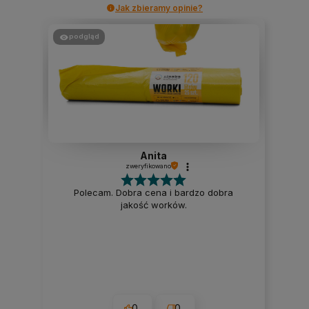
Jak zbieramy opinie?
podgląd
Anita
zweryfikowano
Polecam. Dobra cena i bardzo dobra
jakość worków.
0
0