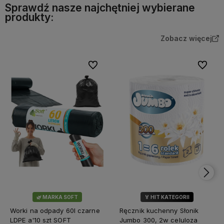
Sprawdź nasze najchętniej wybierane
produkty:
Zobacz więcej
Do ulubionych
Do ulubi
🌿 MARKA SOFT
🏅 HIT KATEGORII
💎 WYBÓR KLIENTÓW
Worki na odpady 60l czarne
Ręcznik kuchenny Słonik
LDPE a'10 szt SOFT
Jumbo 300, 2w celuloza