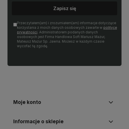
Zapisz się
Przeczytałem(am) i zrozumiałem(am) informacje dotyczące
korzystania z moich danych osobowych zawarte w
polityce
prywatności
. Administratorem podanych danych
osobowych jest Firma Handlowa Soft Mariusz Mazur,
Mateusz Mazur Sp. Jawna. Możesz w każdym czasie
wycofać tę zgodę.
Moje konto
Informacje o sklepie