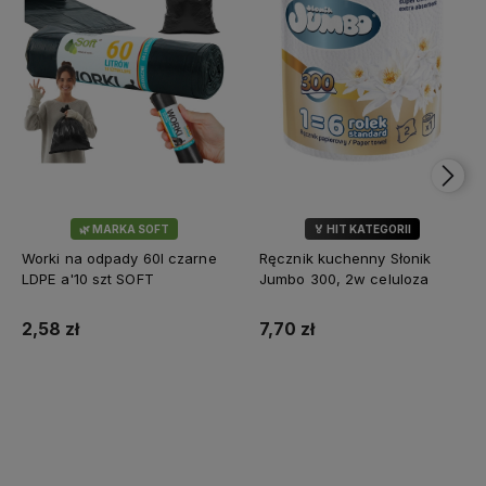
🌿 MARKA SOFT
🏅 HIT KATEGORII
💎 WYBÓR KLIENTÓW
Worki na odpady 60l czarne
Ręcznik kuchenny Słonik
LDPE a'10 szt SOFT
Jumbo 300, 2w celuloza
2,58 zł
7,70 zł
Do koszyka
Do koszyka