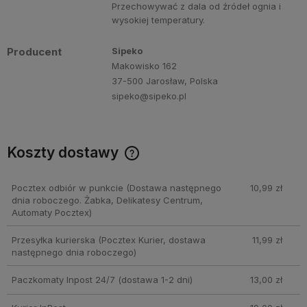
Przechowywać z dala od źródeł ognia i
wysokiej temperatury.
Producent
Sipeko
Makowisko 162
37-500 Jarosław, Polska
sipeko@sipeko.pl
Koszty dostawy
Cena nie zawiera ewentualnych kosztów płatności
Pocztex odbiór w punkcie
(Dostawa następnego
10,99 zł
dnia roboczego. Żabka, Delikatesy Centrum,
Automaty Pocztex)
Przesyłka kurierska
(Pocztex Kurier, dostawa
11,99 zł
następnego dnia roboczego)
Paczkomaty Inpost 24/7
(dostawa 1-2 dni)
13,00 zł