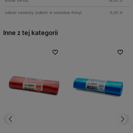
Kurier InPost
19,00 zł
odbiór osobisty
(odbiór w siedzibie firmy)
0,00 zł
Inne z tej kategorii
bionych
bionych
Do ulubionych
Do ulubionych
Do ulubi
Do ulubi