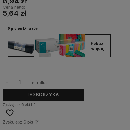
6,94 zł
Cena netto:
5,64 zł
Sprawdź także:
Pokaż 
więcej
-
+
rolka
DO KOSZYKA
Zyskujesz
6
pkt [
?
]
Zyskujesz
6
pkt [
?
]