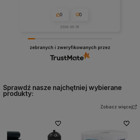
0
0
2026-05-18
zebranych i zweryfikowanych przez
Sprawdź nasze najchętniej wybierane
produkty:
Zobacz więcej
Do ulubionych
Do ulubi