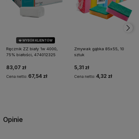
💎 WYBÓR KLIENTÓW
🌿 MARKA SOFT
Ręcznik ZZ biały 1w 4000,
Zmywak gąbka 85x55, 10
75% białości, 474012325
sztuk
83,07 zł
5,31 zł
67,54 zł
4,32 zł
Cena netto:
Cena netto:
Do koszyka
Do koszyka
Opinie