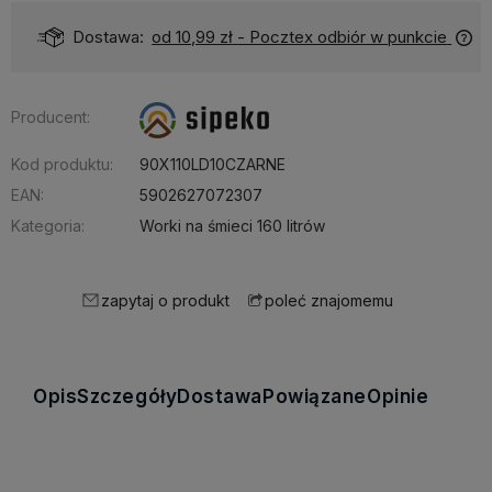
Dostawa:
od 10,99 zł
- Pocztex odbiór w punkcie
Producent:
Kod produktu:
90X110LD10CZARNE
EAN:
5902627072307
Kategoria:
Worki na śmieci 160 litrów
zapytaj o produkt
poleć znajomemu
Opis
Szczegóły
Dostawa
Powiązane
Opinie