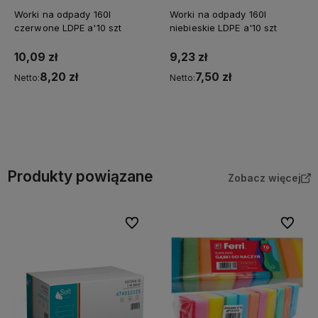
Worki na odpady 160l
Worki na odpady 160l
czerwone LDPE a'10 szt
niebieskie LDPE a'10 szt
10,09 zł
9,23 zł
8,20 zł
7,50 zł
Netto:
Netto:
Do koszyka
Do koszyka
Produkty powiązane
Zobacz więcej
Do ulubionych
Do ulubi