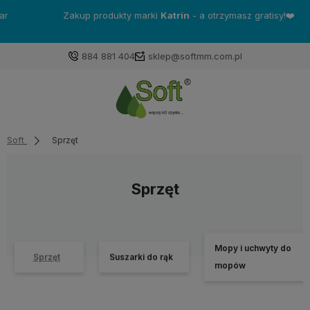
Zakup produkty marki
Katrin
- a otrzymasz gratisy!❤️
884 881 404
sklep@softmm.com.pl
Soft
Sprzęt
Sprzęt
Mopy i uchwyty do
Sprzęt
Suszarki do rąk
mopów