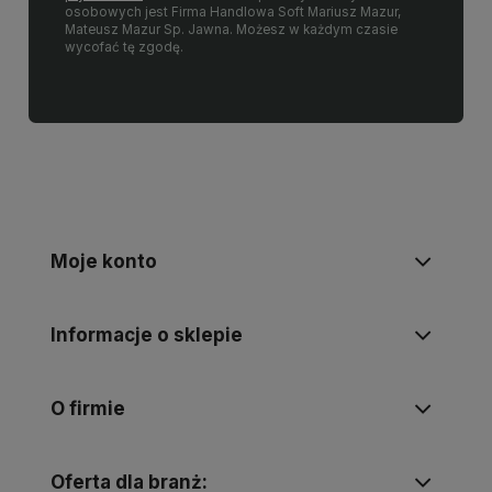
osobowych jest Firma Handlowa Soft Mariusz Mazur,
Mateusz Mazur Sp. Jawna. Możesz w każdym czasie
wycofać tę zgodę.
Moje konto
Informacje o sklepie
O firmie
Oferta dla branż: