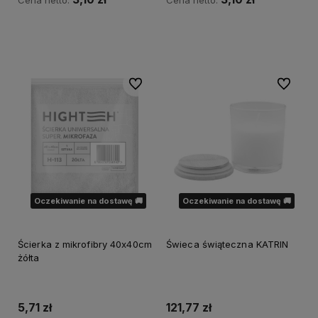
Cena netto:
Cena netto:
Powiadom o dostępności
Powiadom o dostępności
Do ulubionych
Do ulubi
Oczekiwanie na dostawę 🚚
Oczekiwanie na dostawę 🚚
Ścierka z mikrofibry 40x40cm
Świeca świąteczna KATRIN
żółta
5,71 zł
121,77 zł