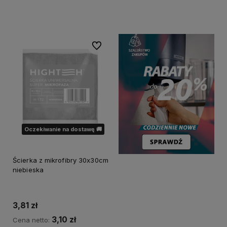
Powiadom o dostępności
Powiadom o dostępności
Do ulubionych
Oczekiwanie na dostawę 🚚
Ścierka z mikrofibry 30x30cm
niebieska
3,81 zł
3,10 zł
Cena netto: