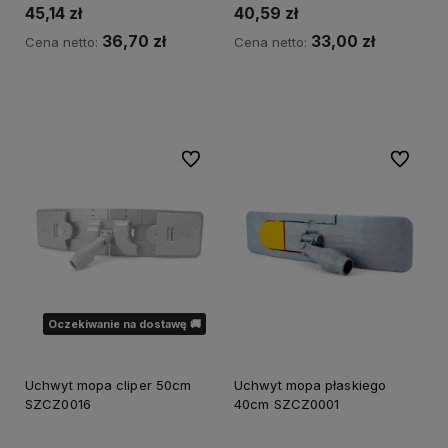
45,14 zł
40,59 zł
36,70 zł
33,00 zł
Cena netto:
Cena netto:
Do koszyka
Do koszyka
Do ulubionych
Do ulubi
Oczekiwanie na dostawę 🚚
Uchwyt mopa cliper 50cm
Uchwyt mopa płaskiego
SZCZ0016
40cm SZCZ0001