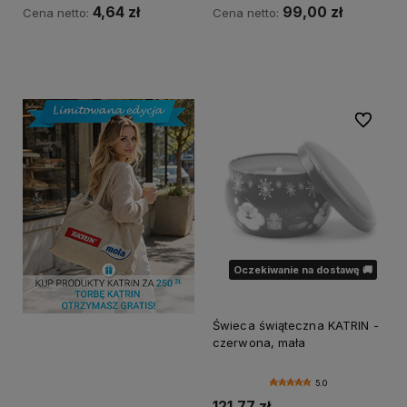
4,64 zł
99,00 zł
Cena netto:
Cena netto:
Powiadom o dostępności
Powiadom o dostępności
Do ulubi
Oczekiwanie na dostawę 🚚
Świeca świąteczna KATRIN -
czerwona, mała
5.0
121,77 zł