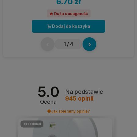
6.70 zł
🔥 Duża dostępność
Dodaj do koszyka
‹
›
1
/ 4
5.0
Na podstawie
945
opinii
Ocena
Jak zbieramy opinie?
podgląd