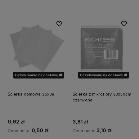
Powiadom o dostępności
Do ulubionych
Do ulubi
Oczekiwanie na dostawę 🚚
Oczekiwanie na dostawę 🚚
Ścierka domowa 35x38
Ścierka z mikrofibry 30x30cm
czerwona
0,62 zł
3,81 zł
0,50 zł
3,10 zł
Cena netto:
Cena netto: