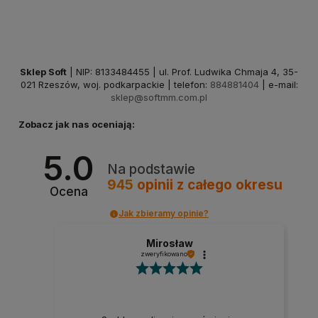
Sklep Soft
| NIP: 8133484455 | ul. Prof. Ludwika Chmaja 4, 35-
021 Rzeszów, woj. podkarpackie | telefon:
884881404
| e-mail:
sklep@softmm.com.pl
Zobacz jak nas oceniają:
5.0
Na podstawie
945
opinii
z całego okresu
Ocena
Jak zbieramy opinie?
Mirosław
zweryfikowano