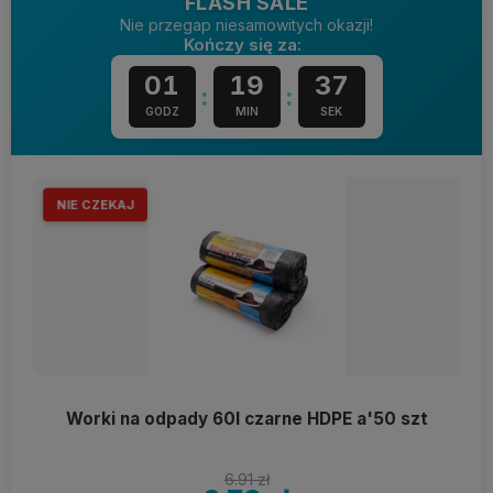
FLASH SALE
Nie przegap niesamowitych okazji!
Kończy się za:
01
19
36
:
:
GODZ
MIN
SEK
NIE CZEKAJ
Worki na odpady 60l czarne HDPE a'50 szt
6.91 zł