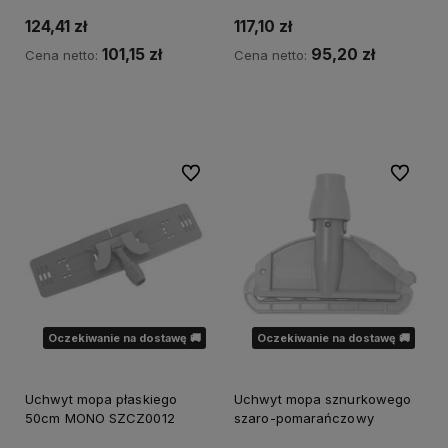
124,41 zł
117,10 zł
101,15 zł
95,20 zł
Cena netto:
Cena netto:
Do koszyka
Powiadom o dostępności
Do ulubionych
Do ulubi
Oczekiwanie na dostawę 🚚
Oczekiwanie na dostawę 🚚
Uchwyt mopa płaskiego
Uchwyt mopa sznurkowego
50cm MONO SZCZ0012
szaro-pomarańczowy