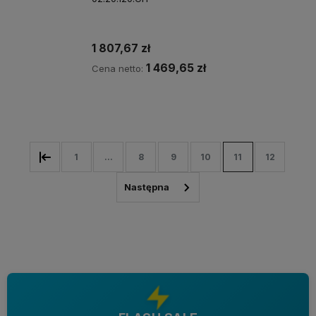
1 807,67 zł
1 469,65 zł
Cena netto:
Powiadom o dostępności
1
...
8
9
10
11
12