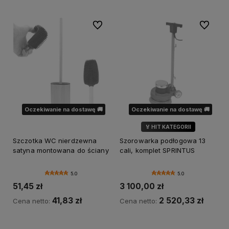
Do ulubionych
Do ulubi
Oczekiwanie na dostawę 🚚
Oczekiwanie na dostawę 🚚
🏅 HIT KATEGORII
🌿 MARKA SOFT
Szczotka WC nierdzewna
Szorowarka podłogowa 13
satyna montowana do ściany
cali, komplet SPRINTUS
5.0
5.0
51,45 zł
3 100,00 zł
41,83 zł
2 520,33 zł
Cena netto:
Cena netto:
Powiadom o dostępności
Powiadom o dostępności