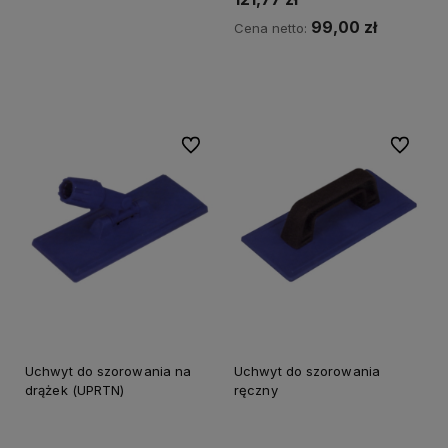
99,00 zł
Cena netto:
Powiadom o dostępności
Do ulubionych
Do ulubi
Uchwyt do szorowania na
Uchwyt do szorowania
drążek (UPRTN)
ręczny