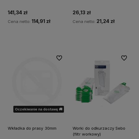
141,34 zł
26,13 zł
114,91 zł
21,24 zł
Cena netto:
Cena netto:
Powiadom o dostępności
Powiadom o dostępności
Do ulubionych
Do ulubi
Oczekiwanie na dostawę 🚚
Wkładka do prasy 30mm
Worki do odkurzaczy Sebo
(filtr workowy)