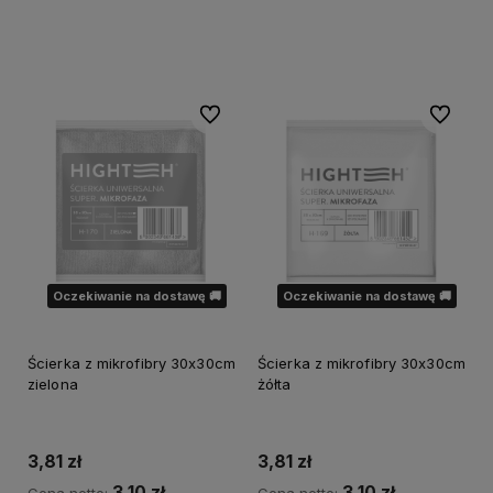
Powiadom o dostępności
Do ulubionych
Do ulubi
Oczekiwanie na dostawę 🚚
Oczekiwanie na dostawę 🚚
Ścierka z mikrofibry 30x30cm
Ścierka z mikrofibry 30x30cm
zielona
żółta
3,81 zł
3,81 zł
3,10 zł
3,10 zł