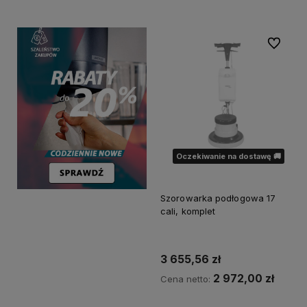
Do ulubi
Oczekiwanie na dostawę 🚚
Szorowarka podłogowa 17
cali, komplet
3 655,56 zł
2 972,00 zł
Cena netto: