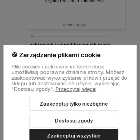
Szybka realizacja zamówienia.
w tym miesiącu
zebranych i zweryfikowanych przez
🍪 Zarządzanie plikami cookie
Pliki cookies i pokrewne im technologie
umożliwiają poprawne działanie strony. Możesz
zaakceptować wykorzystanie plików i przejść do
sklepu lub dostosować ich użycie, wybierając
"Dostosuj zgody".
Przeczytaj więcej
Zaakceptuj tylko niezbędne
Sklep internetowy Shoper.pl
Szablon Shoper Modern 3.0™
od
GrowCommerce
Dostosuj zgody
Pokaż filtry
Zaakceptuj wszystkie