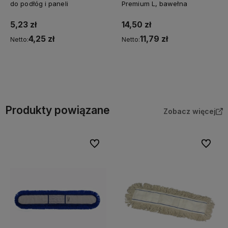
do podłóg i paneli
Premium L, bawełna
5,23 zł
14,50 zł
4,25 zł
11,79 zł
Netto:
Netto:
Do koszyka
Do koszyka
Produkty powiązane
Zobacz więcej
Do ulubionych
Do ulubi