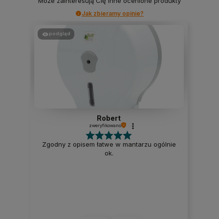
Może zainteresują Cię inne ocenione produkty
Jak zbieramy opinie?
podgląd
Robert
zweryfikowano
Zgodny z opisem łatwe w mantarzu ogólnie
ok.