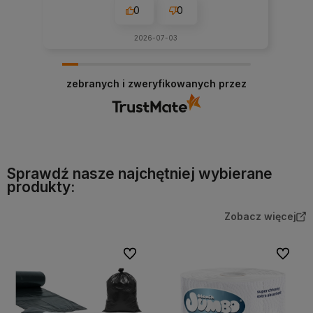
0
0
2026-07-03
zebranych i zweryfikowanych przez
Sprawdź nasze najchętniej wybierane
produkty:
Zobacz więcej
Do ulubionych
Do ulubi