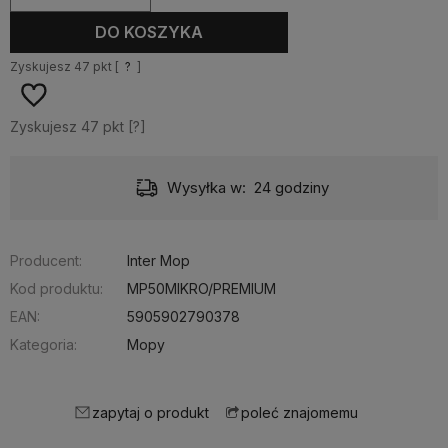
DO KOSZYKA
Zyskujesz
47
pkt [
?
]
Zyskujesz
47
pkt [
?
]
Dostawa:
od 10,99 zł
- Pocztex odbiór w punkcie
Producent:
Inter Mop
Kod produktu:
MP50MIKRO/PREMIUM
EAN:
5905902790378
Kategoria:
Mopy
zapytaj o produkt
poleć znajomemu