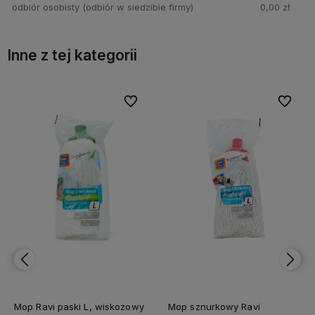
odbiór osobisty
(odbiór w siedzibie firmy)
0,00 zł
Inne z tej kategorii
bionych
Do ulubionych
Do ulubi
Mop Ravi paski L, wiskozowy
Mop sznurkowy Ravi