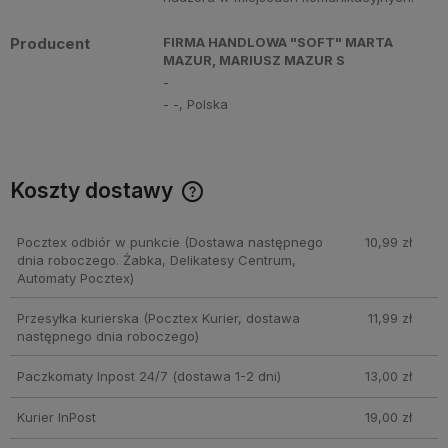
Producent
FIRMA HANDLOWA "SOFT" MARTA
MAZUR, MARIUSZ MAZUR S
-
- -, Polska
Koszty dostawy
Cena nie zawiera ewentualnych kosztów płatności
Pocztex odbiór w punkcie
(Dostawa następnego
10,99 zł
dnia roboczego. Żabka, Delikatesy Centrum,
Automaty Pocztex)
Przesyłka kurierska
(Pocztex Kurier, dostawa
11,99 zł
następnego dnia roboczego)
Paczkomaty Inpost 24/7
(dostawa 1-2 dni)
13,00 zł
Kurier InPost
19,00 zł