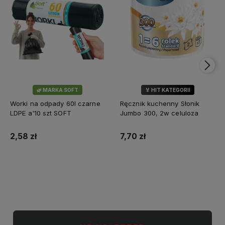
🌿 MARKA SOFT
🏅 HIT KATEGORII
💎 WYBÓR KLIENTÓW
Worki na odpady 60l czarne
Ręcznik kuchenny Słonik
LDPE a'10 szt SOFT
Jumbo 300, 2w celuloza
2,58 zł
7,70 zł
Do koszyka
Do koszyka