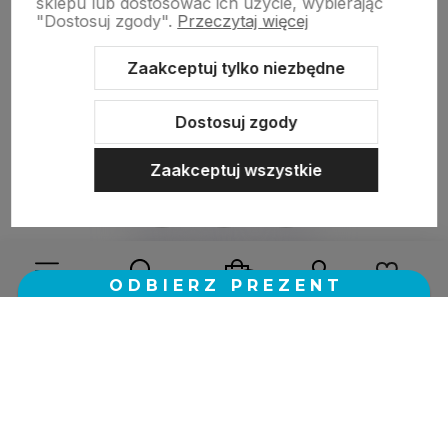
sklepu lub dostosować ich użycie, wybierając
"Dostosuj zgody".
Przeczytaj więcej
zebranych i zweryfikowanych przez
Zaakceptuj tylko niezbędne
Dostosuj zgody
Zaakceptuj wszystkie
Sklep internetowy Shoper.pl
Szablon Shoper Modern 3.0™
od
GrowCommerce
Wybierz coś dla siebie z naszej aktualnej oferty lub zaloguj
się, aby przywrócić dodane produkty do listy z poprzedniej
sesji.