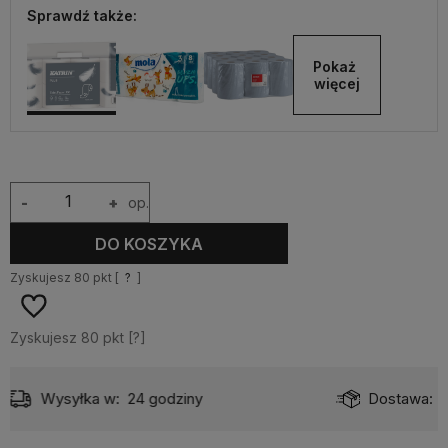
Sprawdź także:
Pokaż 
więcej
-
+
op.
DO KOSZYKA
Zyskujesz
80
pkt [
?
]
Zyskujesz
80
pkt [
?
]
Dostawa:
od 10,99 zł
- Pocztex odbiór w punkcie