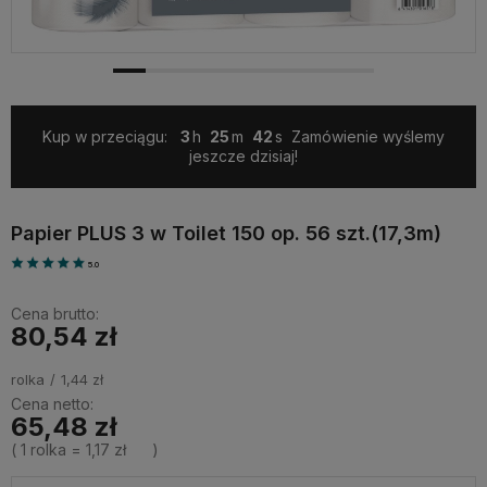
Kup w przeciągu:
3
25
41
Zamówienie wyślemy
jeszcze dzisiaj!
Papier PLUS 3 w Toilet 150 op. 56 szt.(17,3m)
5.0
Cena brutto:
80,54 zł
rolka
1,44 zł
Cena netto:
65,48 zł
( 1
rolka
=
1,17 zł
)