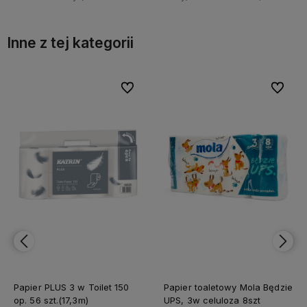
Inne z tej kategorii
bionych
bionych
Do ulubionych
Do ulubionych
Do ulubi
Do ulubi
Papier PLUS 3 w Toilet 150
Papier toaletowy Mola Będzie
op. 56 szt.(17,3m)
UPS, 3w celuloza 8szt