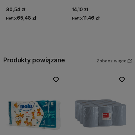
80,54 zł
14,10 zł
65,48 zł
11,46 zł
Netto:
Netto:
Do koszyka
Do koszyka
Produkty powiązane
Zobacz więcej
Do ulubionych
Do ulubi