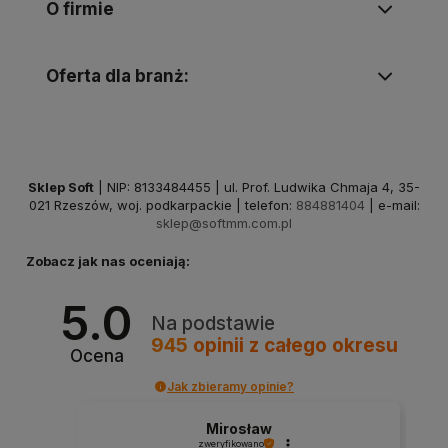
O firmie
Oferta dla branż:
Sklep Soft
| NIP: 8133484455 | ul. Prof. Ludwika Chmaja 4, 35-
021 Rzeszów, woj. podkarpackie | telefon:
884881404
| e-mail:
sklep@softmm.com.pl
Zobacz jak nas oceniają:
5.0
Na podstawie
945
opinii
z całego okresu
Ocena
Jak zbieramy opinie?
Mirosław
zweryfikowano