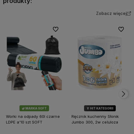
produkty:
Zobacz więcej
Do ulubionych
Do ulubi
🌿 MARKA SOFT
🏅 HIT KATEGORII
💎 WYBÓR KLIENTÓW
Worki na odpady 60l czarne
Ręcznik kuchenny Słonik
LDPE a'10 szt SOFT
Jumbo 300, 2w celuloza