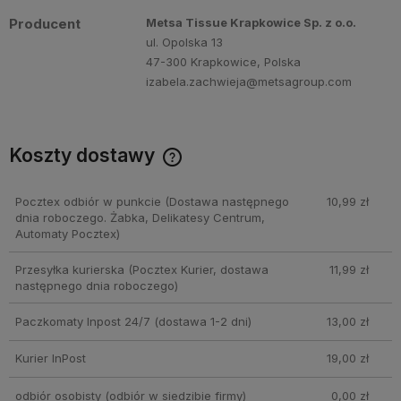
Producent
Metsa Tissue Krapkowice Sp. z o.o.
ul. Opolska 13
47-300 Krapkowice, Polska
izabela.zachwieja@metsagroup.com
Koszty dostawy
Cena nie zawiera ewentualnych kosztów płatności
Pocztex odbiór w punkcie
(Dostawa następnego
10,99 zł
dnia roboczego. Żabka, Delikatesy Centrum,
Automaty Pocztex)
Przesyłka kurierska
(Pocztex Kurier, dostawa
11,99 zł
następnego dnia roboczego)
Paczkomaty Inpost 24/7
(dostawa 1-2 dni)
13,00 zł
Kurier InPost
19,00 zł
odbiór osobisty
(odbiór w siedzibie firmy)
0,00 zł