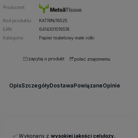
Producent:
Kod produktu:
KATRIN/16525
EAN:
6414301016518
Kategoria:
Papier toaletowy małe rolki
zapytaj o produkt
poleć znajomemu
Opis
Szczegóły
Dostawa
Powiązane
Opinie
✅
Wykonany z
wysokiej jakości celulozy
,