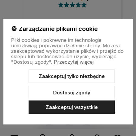
Szybka realizacja zamówienia.
🍪 Zarządzanie plikami cookie
Pliki cookies i pokrewne im technologie
umożliwiają poprawne działanie strony. Możesz
zaakceptować wykorzystanie plików i przejść do
w tym miesiącu
sklepu lub dostosować ich użycie, wybierając
"Dostosuj zgody".
Przeczytaj więcej
zebranych i zweryfikowanych przez
Zaakceptuj tylko niezbędne
Dostosuj zgody
Zaakceptuj wszystkie
Sklep internetowy Shoper.pl
Szablon Shoper Modern 3.0™
od