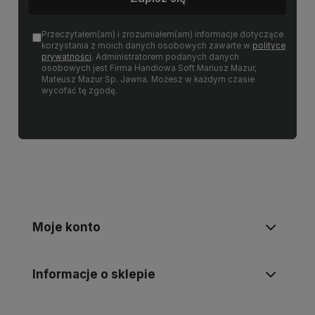
Przeczytałem(am) i zrozumiałem(am) informacje dotyczące
korzystania z moich danych osobowych zawarte w
polityce
prywatności
. Administratorem podanych danych
osobowych jest Firma Handlowa Soft Mariusz Mazur,
Mateusz Mazur Sp. Jawna. Możesz w każdym czasie
wycofać tę zgodę.
Moje konto
Informacje o sklepie