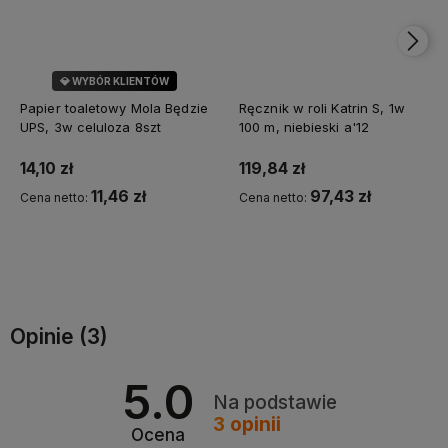
💎 WYBÓR KLIENTÓW
Papier toaletowy Mola Będzie
Ręcznik w roli Katrin S, 1w
UPS, 3w celuloza 8szt
100 m, niebieski a'12
14,10 zł
119,84 zł
11,46 zł
97,43 zł
Cena netto:
Cena netto:
Do koszyka
Do koszyka
Opinie
(3)
5.0
Na podstawie
3
opinii
Ocena